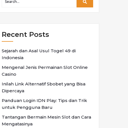
Recent Posts
Sejarah dan Asal Usul Togel 49 di
Indonesia
Mengenal Jenis Permainan Slot Online
Casino
Inilah Link Alternatif Sbobet yang Bisa
Dipercaya
Panduan Login IDN Play: Tips dan Trik
untuk Pengguna Baru
Tantangan Bermain Mesin Slot dan Cara
Mengatasinya