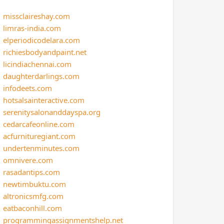
missclaireshay.com
limras-india.com
elperiodicodelara.com
richiesbodyandpaint.net
licindiachennai.com
daughterdarlings.com
infodeets.com
hotsalsainteractive.com
serenitysalonanddayspa.org
cedarcafeonline.com
acfurnituregiant.com
undertenminutes.com
omnivere.com
rasadantips.com
newtimbuktu.com
altronicsmfg.com
eatbaconhill.com
programmingassignmentshelp.net