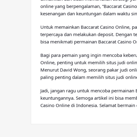
online yang berpengalaman, “Baccarat Casino
kesenangan dan keuntungan dalam waktu sin
Untuk memainkan Baccarat Casino Online, par
terpercaya dan melakukan deposit. Dengan te
bisa menikmati permainan Baccarat Casino O
Bagi para pemain yang ingin mencoba keber
Online, penting untuk memilih situs judi onli
Menurut David Wong, seorang pakar judi onl
paling penting dalam memilih situs judi onli
Jadi, jangan ragu untuk mencoba permainan B
keuntungannya. Semoga artikel ini bisa memb
Casino Online di Indonesia. Selamat bermai