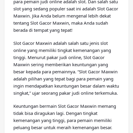
para pemain judi online adalah slot. Dan salah satu
slot yang sedang populer saat ini adalah Slot Gacor
Maxwin. Jika Anda belum mengenal lebih dekat
tentang Slot Gacor Maxwin, maka Anda sudah
berada di tempat yang tepat!
Slot Gacor Maxwin adalah salah satu jenis slot
online yang memiliki tingkat kemenangan yang
tinggi. Menurut pakar judi online, Slot Gacor
Maxwin sering memberikan keuntungan yang
besar kepada para pemainnya. “Slot Gacor Maxwin
adalah pilihan yang tepat bagi para pemain yang
ingin mendapatkan keuntungan besar dalam waktu
singkat,” ujar seorang pakar judi online terkemuka.
Keuntungan bermain Slot Gacor Maxwin memang
tidak bisa diragukan lagi. Dengan tingkat
kemenangan yang tinggi, para pemain memiliki
peluang besar untuk meraih kemenangan besar.