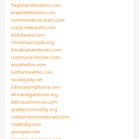
flaglerproductions.com
brawndefinition.com
continentalicecream.com
crazycreekquilts.com
binkdavies.com
christchurchpdx.org
kenabrahambooks.com
commune-kitchen.com
amuthefilm.com
lustforlovefilm.com
nicolasjolly.net
infinitasymphonia.com
africanlegalcentre.org
katsusushihouse.com
greelycommunity.org
ruedumainerestaurant.com
rosetzsky.com
glonojad.com