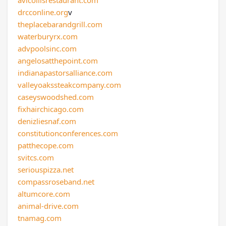
avicollisrestaurant.com
drcconline.org
v
theplacebarandgrill.com
waterburyrx.com
advpoolsinc.com
angelosatthepoint.com
indianapastorsalliance.com
valleyoakssteakcompany.com
caseyswoodshed.com
fixhairchicago.com
denizliesnaf.com
constitutionconferences.com
patthecope.com
svitcs.com
seriouspizza.net
compassroseband.net
altumcore.com
animal-drive.com
tnamag.com