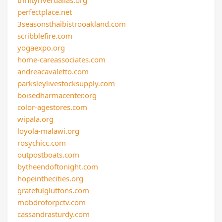
trinityriverdallas.org
perfectplace.net
3seasonsthaibistrooakland.com
scribblefire.com
yogaexpo.org
home-careassociates.com
andreacavaletto.com
parksleylivestocksupply.com
boisedharmacenter.org
color-agestores.com
wipala.org
loyola-malawi.org
rosychicc.com
outpostboats.com
bytheendoftonight.com
hopeinthecities.org
gratefulgluttons.com
mobdroforpctv.com
cassandrasturdy.com