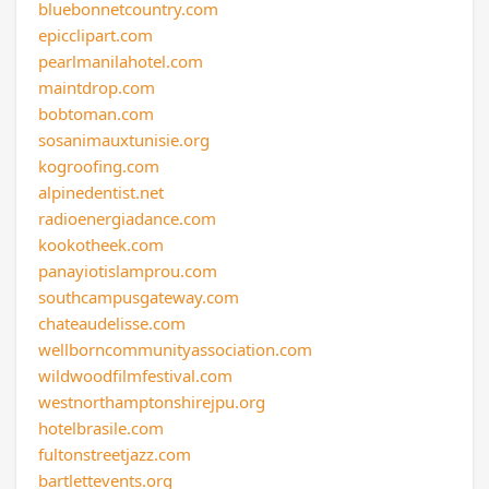
bluebonnetcountry.com
epicclipart.com
pearlmanilahotel.com
maintdrop.com
bobtoman.com
sosanimauxtunisie.org
kogroofing.com
alpinedentist.net
radioenergiadance.com
kookotheek.com
panayiotislamprou.com
southcampusgateway.com
chateaudelisse.com
wellborncommunityassociation.com
wildwoodfilmfestival.com
westnorthamptonshirejpu.org
hotelbrasile.com
fultonstreetjazz.com
bartlettevents.org