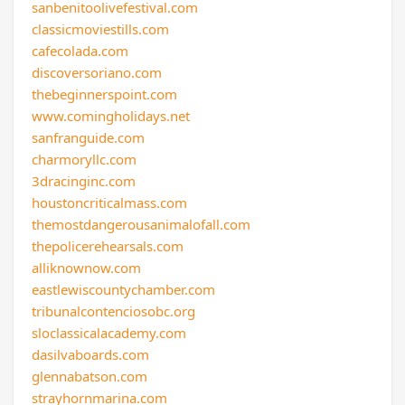
sanbenitoolivefestival.com
classicmoviestills.com
cafecolada.com
discoversoriano.com
thebeginnerspoint.com
www.comingholidays.net
sanfranguide.com
charmoryllc.com
3dracinginc.com
houstoncriticalmass.com
themostdangerousanimalofall.com
thepolicerehearsals.com
alliknownow.com
eastlewiscountychamber.com
tribunalcontenciosobc.org
sloclassicalacademy.com
dasilvaboards.com
glennabatson.com
strayhornmarina.com