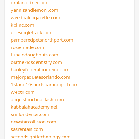
dralanbittner.com
yannisandlemoni.com
weedpatchgazette.com
kblinc.com
eriesingletrack.com
pamperedpetsnorthport.com
rosiemade.com
tupelodoughnuts.com
olathekidsdentistry.com
hanleyfuneralhomeinc.com
mejorpaquetesorlando.com
1stand10sportsbarandgrill.com
w4btx.com
angelstouchnaillash.com
kabbalahacademy.net
smilondental.com
newstarcollision.com
sasrentals.com
secondsighttechnology.com