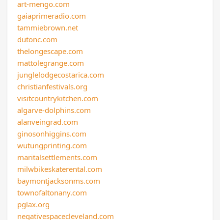
art-mengo.com
gaiaprimeradio.com
tammiebrown.net
dutonc.com
thelongescape.com
mattolegrange.com
junglelodgecostarica.com
christianfestivals.org
visitcountrykitchen.com
algarve-dolphins.com
alanveingrad.com
ginosonhiggins.com
wutungprinting.com
maritalsettlements.com
milwbikeskaterental.com
baymontjacksonms.com
townofaltonany.com
pglax.org
negativespacecleveland.com