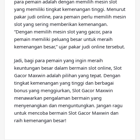
para pemain adalah dengan memilih mesin slot
yang memiliki tingkat kemenangan tinggi. Menurut
pakar judi online, para pemain perlu memilih mesin
slot yang sering memberikan kemenangan.
“Dengan memilih mesin slot yang gacor, para
pemain memiliki peluang besar untuk meraih
kemenangan besar,” ujar pakar judi online tersebut.
Jadi, bagi para pemain yang ingin meraih
keuntungan besar dalam bermain slot online, Slot
Gacor Maxwin adalah pilihan yang tepat. Dengan
tingkat kemenangan yang tinggi dan berbagai
bonus yang menggiurkan, Slot Gacor Maxwin
menawarkan pengalaman bermain yang
menyenangkan dan menguntungkan. Jangan ragu
untuk mencoba bermain Slot Gacor Maxwin dan
raih kemenangan besar!