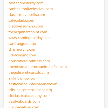
cassandrasturdy.com
sanbenitoolivefestival.com
classicmoviestills.com
cafecolada.com
discoversoriano.com
thebeginnerspoint.com
www.comingholidays.net
sanfranguide.com
charmoryllc.com
3dracinginc.com
houstoncriticalmass.com
themostdangerousanimalofall.com
thepolicerehearsals.com
alliknownow.com
eastlewiscountychamber.com
tribunalcontenciosobc.org
sloclassicalacademy.com
dasilvaboards.com
glennabatson.com