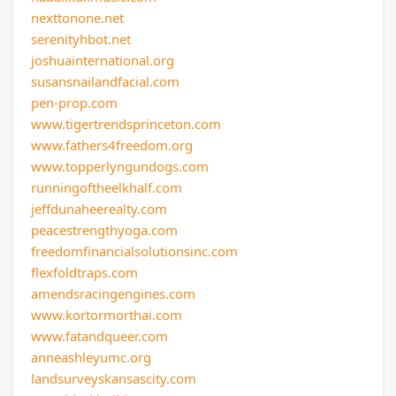
nexttonone.net
serenityhbot.net
joshuainternational.org
susansnailandfacial.com
pen-prop.com
www.tigertrendsprinceton.com
www.fathers4freedom.org
www.topperlyngundogs.com
runningoftheelkhalf.com
jeffdunaheerealty.com
peacestrengthyoga.com
freedomfinancialsolutionsinc.com
flexfoldtraps.com
amendsracingengines.com
www.kortormorthai.com
www.fatandqueer.com
anneashleyumc.org
landsurveyskansascity.com