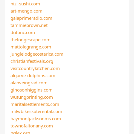
nizi-sushi.com
art-mengo.com
gaiaprimeradio.com
tammiebrown.net
dutonc.com
thelongescape.com
mattolegrange.com
junglelodgecostarica.com
christianfestivals.org
visitcountrykitchen.com
algarve-dolphins.com
alanveingrad.com
ginosonhiggins.com
wutungprinting.com
maritalsettlements.com
milwbikeskaterental.com
baymontjacksonms.com
townofaltonany.com
pglax.org