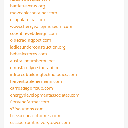
bartlettevents.org
moveablecontainer.com
grupolareina.com
www.cherryvalleymuseum.com
cotentinwebdesign.com
oldetradingpost.com
ladiesunderconstruction.org
bebeslectores.com
australiantimberoil.net
dinosfamilyrestaurant.net
infraredbuildingtechnologies.com
harvesttablehermann.com
carrosdegolfclub.com
energydevelopmentassociates.com
floraandfarmer.com
s3fsolutions.com
brevardbeachhomes.com
escapefromtheivorytower.com