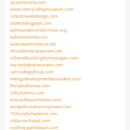
grupolareina.com
www.cherryvalleymuseum.com
cotentinwebdesign.com
oldetradingpost.com
ladiesunderconstruction.org
bebeslectores.com
australiantimberoil.net
dinosfamilyrestaurant.net
infraredbuildingtechnologies.com
harvesttablehermann.com
carrosdegolfclub.com
energydevelopmentassociates.com
floraandfarmer.com
s3fsolutions.com
brevardbeachhomes.com
escapefromtheivorytower.com
743southchadwick.com
india-northeast.com
roofing-palmbeach.com