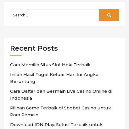
Recent Posts
Cara Memilih Situs Slot Hoki Terbaik
Inilah Hasil Togel Keluar Hari Ini: Angka
Beruntung
Cara Daftar dan Bermain Live Casino Online di
Indonesia
Pilihan Game Terbaik di Sbobet Casino untuk
Para Pemain
Download IDN Play: Solusi Terbaik untuk