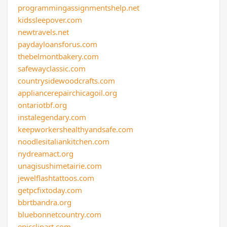
programmingassignmentshelp.net
kidssleepover.com
newtravels.net
paydayloansforus.com
thebelmontbakery.com
safewayclassic.com
countrysidewoodcrafts.com
appliancerepairchicagoil.org
ontariotbf.org
instalegendary.com
keepworkershealthyandsafe.com
noodlesitaliankitchen.com
nydreamact.org
unagisushimetairie.com
jewelflashtattoos.com
getpcfixtoday.com
bbrtbandra.org
bluebonnetcountry.com
epicclipart.com