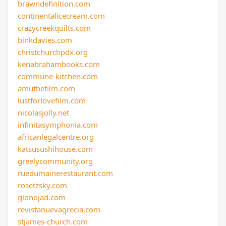
brawndefinition.com
continentalicecream.com
crazycreekquilts.com
binkdavies.com
christchurchpdx.org
kenabrahambooks.com
commune-kitchen.com
amuthefilm.com
lustforlovefilm.com
nicolasjolly.net
infinitasymphonia.com
africanlegalcentre.org
katsusushihouse.com
greelycommunity.org
ruedumainerestaurant.com
rosetzsky.com
glonojad.com
revistanuevagrecia.com
stjames-church.com