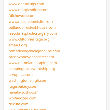
www.docsdrugs.com
www.margiesdiner.com
fdlchowder.com
www.needlepointsltd.com
bullandbirdsteakhouse.com
lascolinasplasticsurgery.com
www.cliftonheritage.org
sma43.org
remodelingchicagoonline.com
brentwoodyogacenter.com
www.tiptonlandscaping.com
steppingupstewardship.org
ccvoptica.com
washingtonlehigh.com
luigisbakery.com
hanabi-sushi.com
wolfandzed.com
dekuta.com
www.cinemabuzz.com