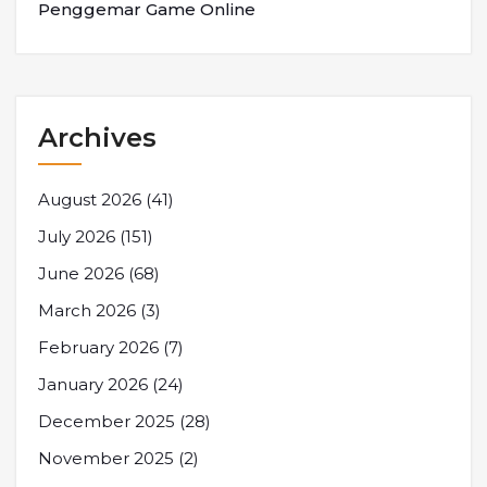
Penggemar Game Online
Archives
August 2026
(41)
July 2026
(151)
June 2026
(68)
March 2026
(3)
February 2026
(7)
January 2026
(24)
December 2025
(28)
November 2025
(2)