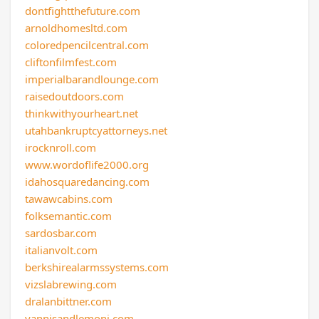
dontfightthefuture.com
arnoldhomesltd.com
coloredpencilcentral.com
cliftonfilmfest.com
imperialbarandlounge.com
raisedoutdoors.com
thinkwithyourheart.net
utahbankruptcyattorneys.net
irocknroll.com
www.wordoflife2000.org
idahosquaredancing.com
tawawcabins.com
folksemantic.com
sardosbar.com
italianvolt.com
berkshirealarmssystems.com
vizslabrewing.com
dralanbittner.com
yannisandlemoni.com