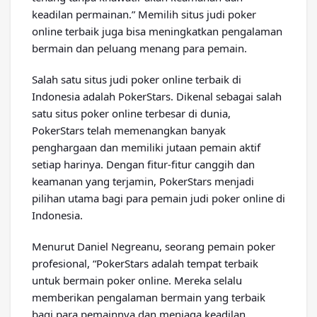
keadilan permainan.” Memilih situs judi poker
online terbaik juga bisa meningkatkan pengalaman
bermain dan peluang menang para pemain.
Salah satu situs judi poker online terbaik di
Indonesia adalah PokerStars. Dikenal sebagai salah
satu situs poker online terbesar di dunia,
PokerStars telah memenangkan banyak
penghargaan dan memiliki jutaan pemain aktif
setiap harinya. Dengan fitur-fitur canggih dan
keamanan yang terjamin, PokerStars menjadi
pilihan utama bagi para pemain judi poker online di
Indonesia.
Menurut Daniel Negreanu, seorang pemain poker
profesional, “PokerStars adalah tempat terbaik
untuk bermain poker online. Mereka selalu
memberikan pengalaman bermain yang terbaik
bagi para pemainnya dan menjaga keadilan