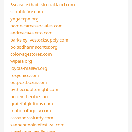
3seasonsthaibistrooakland.com
scribblefire.com
yogaexpo.org
home-careassociates.com
andreacavaletto.com
parksleylivestocksupply.com
boisedharmacenter.org
color-agestores.com
wipala.org
loyola-malawi.org
rosychicc.com
outpostboats.com
bytheendoftonight.com
hopeinthecities.org
gratefulgluttons.com
mobdroforpctv.com
cassandrasturdy.com
sanbenitoolivefestival.com
classicmoviestills.com