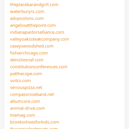
theplacebarandgrill.com
waterburyrx.com
advpoolsinc.com
angelosatthepoint.com
indianapastorsalliance.com
valleyoakssteakcompany.com
caseyswoodshed.com
fixhairchicago.com
denizliesnaf.com
constitutionconferences.com
patthecope.com
svitcs.com
seriouspizza.net
compassroseband.net
altumcore.com
animal-drive.com
tnamag.com
brooksshoesforkids.com
thayersselectmeats.com