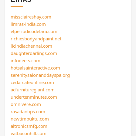
missclaireshay.com
limras-india.com
elperiodicodelara.com
richiesbodyandpaint.net
licindiachennai.com
daughterdarlings.com
infodeets.com
hotsalsainteractive.com
serenitysalonanddayspa.org
cedarcafeonline.com
acfurnituregiant.com
undertenminutes.com
omnivere.com
rasadantips.com
newtimbuktu.com
altronicsmfg.com
eatbaconhill.com