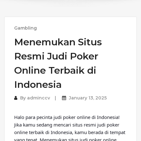
Gambling
Menemukan Situs
Resmi Judi Poker
Online Terbaik di
Indonesia
By
adminccv
January 13, 2025
Halo para pecinta judi poker online di Indonesia!
Jika kamu sedang mencari situs resmi judi poker
online terbaik di Indonesia, kamu berada di tempat
yang tepat. Menemukan situs judi poker online