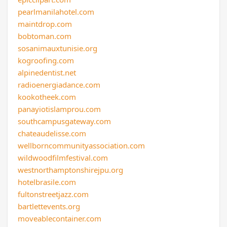
pearlmanilahotel.com
maintdrop.com
bobtoman.com
sosanimauxtunisie.org
kogroofing.com
alpinedentist.net
radioenergiadance.com
kookotheek.com
panayiotislamprou.com
southcampusgateway.com
chateaudelisse.com
wellborncommunityassociation.com
wildwoodfilmfestival.com
westnorthamptonshirejpu.org
hotelbrasile.com
fultonstreetjazz.com
bartlettevents.org
moveablecontainer.com