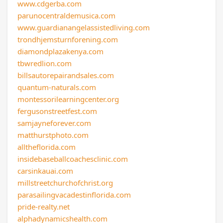
www.cdgerba.com
parunocentraldemusica.com
www.guardianangelassistedliving.com
trondhjemsturnforening.com
diamondplazakenya.com
tbwredlion.com
billsautorepairandsales.com
quantum-naturals.com
montessorilearningcenter.org
fergusonstreetfest.com
samjayneforever.com
matthurstphoto.com
alltheflorida.com
insidebaseballcoachesclinic.com
carsinkauai.com
millstreetchurchofchrist.org
parasailingvacadestinflorida.com
pride-realty.net
alphadynamicshealth.com