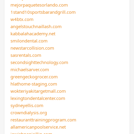
mejorpaquetesorlando.com
1stand10sportsbarandgrill.com
w4btx.com
angelstouchnaillash.com
kabbalahacademy.net
smilondental.com
newstarcollision.com
sasrentals.com
secondsighttechnology.com
michaelsarver.com
greengeckogrocer.com
hlathome-staging.com
wokteriyakitargetmall.com
lexingtondentalcenter.com
sydneyellis.com
crowndialysis.org
restauranttrainingprogram.com
allamericanpoolservice.net