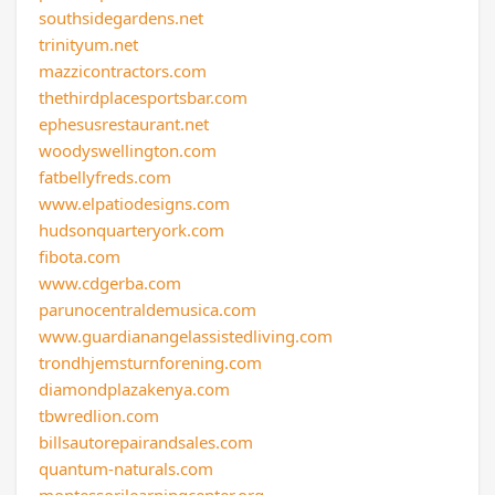
southsidegardens.net
trinityum.net
mazzicontractors.com
thethirdplacesportsbar.com
ephesusrestaurant.net
woodyswellington.com
fatbellyfreds.com
www.elpatiodesigns.com
hudsonquarteryork.com
fibota.com
www.cdgerba.com
parunocentraldemusica.com
www.guardianangelassistedliving.com
trondhjemsturnforening.com
diamondplazakenya.com
tbwredlion.com
billsautorepairandsales.com
quantum-naturals.com