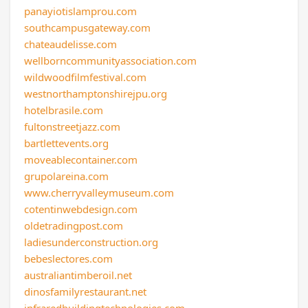
panayiotislamprou.com
southcampusgateway.com
chateaudelisse.com
wellborncommunityassociation.com
wildwoodfilmfestival.com
westnorthamptonshirejpu.org
hotelbrasile.com
fultonstreetjazz.com
bartlettevents.org
moveablecontainer.com
grupolareina.com
www.cherryvalleymuseum.com
cotentinwebdesign.com
oldetradingpost.com
ladiesunderconstruction.org
bebeslectores.com
australiantimberoil.net
dinosfamilyrestaurant.net