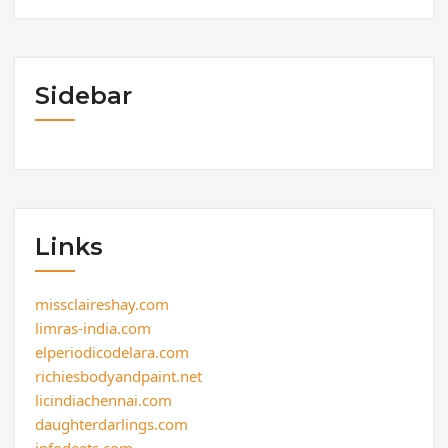
Sidebar
Links
missclaireshay.com
limras-india.com
elperiodicodelara.com
richiesbodyandpaint.net
licindiachennai.com
daughterdarlings.com