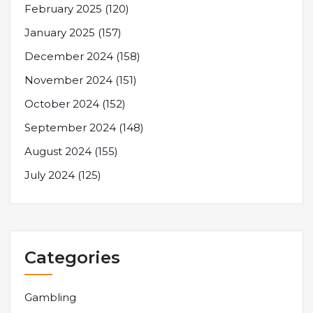
February 2025
(120)
January 2025
(157)
December 2024
(158)
November 2024
(151)
October 2024
(152)
September 2024
(148)
August 2024
(155)
July 2024
(125)
Categories
Gambling