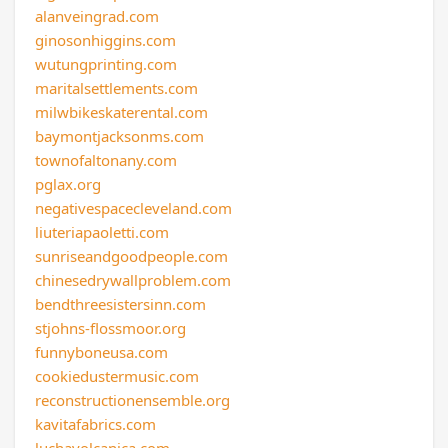
alanveingrad.com
ginosonhiggins.com
wutungprinting.com
maritalsettlements.com
milwbikeskaterental.com
baymontjacksonms.com
townofaltonany.com
pglax.org
negativespacecleveland.com
liuteriapaoletti.com
sunriseandgoodpeople.com
chinesedrywallproblem.com
bendthreesistersinn.com
stjohns-flossmoor.org
funnyboneusa.com
cookiedustermusic.com
reconstructionensemble.org
kavitafabrics.com