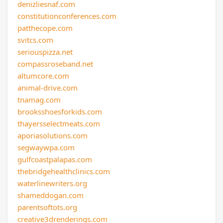
denizliesnaf.com
constitutionconferences.com
patthecope.com
svitcs.com
seriouspizza.net
compassroseband.net
altumcore.com
animal-drive.com
tnamag.com
brooksshoesforkids.com
thayersselectmeats.com
aporiasolutions.com
segwaywpa.com
gulfcoastpalapas.com
thebridgehealthclinics.com
waterlinewriters.org
shameddogan.com
parentsoftots.org
creative3drenderings.com