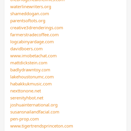
waterlinewriters.org
shameddogan.com
parentsoftots.org
creative3drenderings.com
farmerstradecoffee.com
logcabinyardage.com
davidboers.com
www.imobetachat.com
mattdickstein.com
badlydrawntoy.com
lakehoustonumc.com
habakkukmusic.com
nexttonone.net
serenityhbot.net
joshuainternational.org
susansnailandfacial.com
pen-prop.com
www.tigertrendsprinceton.com