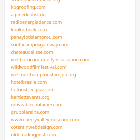
kogroofing.com
alpinedentist.net
radioenergiadance.com
kookotheek.com
panayiotislamprou.com
southcampusgateway.com
chateaudelisse.com
wellborncommunityassociation.com
wildwoodfilmfestival.com
westnorthamptonshirejpu.org
hotelbrasile.com
fultonstreetjazz.com
bartlettevents.org
moveablecontainer.com
grupolareina.com
www.cherryvalleymuseum.com
cotentinwebdesign.com
oldetradingpost.com