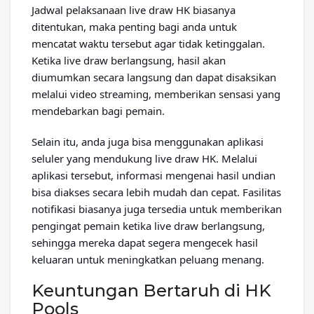
Jadwal pelaksanaan live draw HK biasanya
ditentukan, maka penting bagi anda untuk
mencatat waktu tersebut agar tidak ketinggalan.
Ketika live draw berlangsung, hasil akan
diumumkan secara langsung dan dapat disaksikan
melalui video streaming, memberikan sensasi yang
mendebarkan bagi pemain.
Selain itu, anda juga bisa menggunakan aplikasi
seluler yang mendukung live draw HK. Melalui
aplikasi tersebut, informasi mengenai hasil undian
bisa diakses secara lebih mudah dan cepat. Fasilitas
notifikasi biasanya juga tersedia untuk memberikan
pengingat pemain ketika live draw berlangsung,
sehingga mereka dapat segera mengecek hasil
keluaran untuk meningkatkan peluang menang.
Keuntungan Bertaruh di HK
Pools