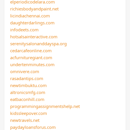
elperiodicodelara.com
richiesbodyandpaint.net
licindiachennai.com
daughterdarlings.com
infodeets.com
hotsalsainteractive.com
serenitysalonanddayspa.org
cedarcafeonline.com
acfurnituregiant.com
undertenminutes.com
omnivere.com
rasadantips.com
newtimbuktu.com
altronicsmfg.com
eatbaconhill.com
programmingassignmentshelp.net
kidssleepover.com
newtravels.net
paydayloansforus.com