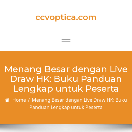
Skip to content
ccvoptica.com
Toggle
navigation
Menang Besar dengan Live
Draw HK: Buku Panduan
Lengkap untuk Peserta
Home
/
Menang Besar dengan Live Draw HK: Buku
Panduan Lengkap untuk Peserta