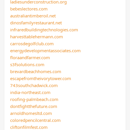
ladiesunderconstruction.org
bebeslectores.com
australiantimberoil.net
dinosfamilyrestaurant.net
infraredbuildingtechnologies.com
harvesttablehermann.com
carrosdegolfclub.com
energydevelopmentassociates.com
floraandfarmer.com
s3fsolutions.com
brevardbeachhomes.com
escapefromtheivorytower.com
743southchadwick.com
india-northeast.com
roofing-palmbeach.com
dontfightthefuture.com
arnoldhomesltd.com
coloredpencilcentral.com
cliftonfilmfest.com