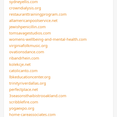
sydneyellis.com
crowndialysis.org
restauranttrainingprogram.com
allamericanpoolservice.net
jewishpenicillin.com
tomsavagestudios.com
womens-wellbeing-and-mental-health.com
virginiafolkmusic.org
ovationsdance.com
ribandrhein.com
kolekcje.net
catolicanto.com
lbkeducationcenter.org
trinityriverdallas.org
perfectplace.net
3seasonsthaibistrooakland.com
scribblefire.com
yogaexpo.org
home-careassociates.com