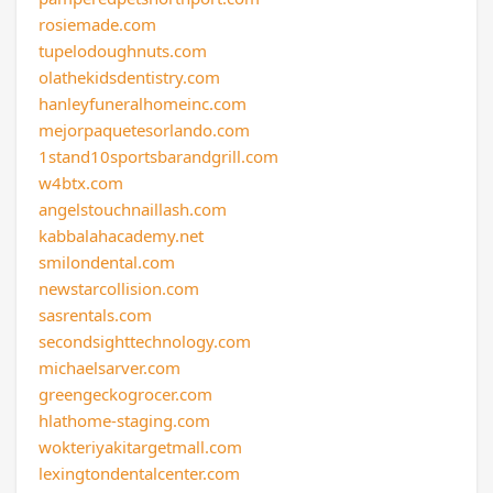
rosiemade.com
tupelodoughnuts.com
olathekidsdentistry.com
hanleyfuneralhomeinc.com
mejorpaquetesorlando.com
1stand10sportsbarandgrill.com
w4btx.com
angelstouchnaillash.com
kabbalahacademy.net
smilondental.com
newstarcollision.com
sasrentals.com
secondsighttechnology.com
michaelsarver.com
greengeckogrocer.com
hlathome-staging.com
wokteriyakitargetmall.com
lexingtondentalcenter.com