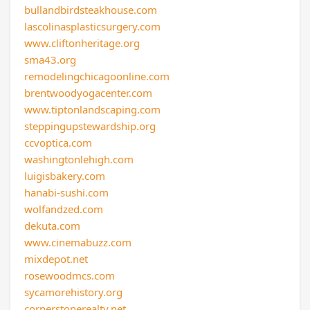
bullandbirdsteakhouse.com
lascolinasplasticsurgery.com
www.cliftonheritage.org
sma43.org
remodelingchicagoonline.com
brentwoodyogacenter.com
www.tiptonlandscaping.com
steppingupstewardship.org
ccvoptica.com
washingtonlehigh.com
luigisbakery.com
hanabi-sushi.com
wolfandzed.com
dekuta.com
www.cinemabuzz.com
mixdepot.net
rosewoodmcs.com
sycamorehistory.org
cornerstonerealty.net