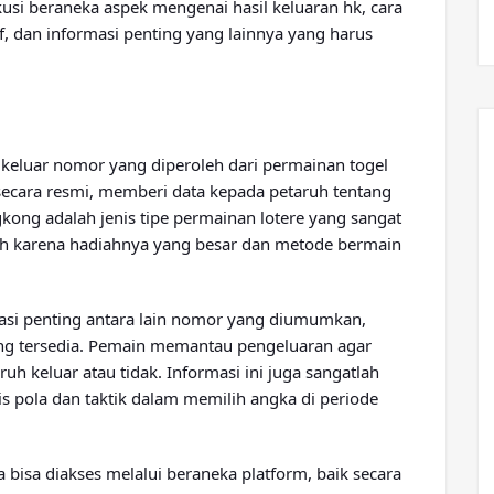
kusi beraneka aspek mengenai hasil keluaran hk, cara
 dan informasi penting yang lainnya yang harus
keluar nomor yang diperoleh dari permainan togel
secara resmi, memberi data kepada petaruh tentang
kong adalah jenis tipe permainan lotere yang sangat
uh karena hadiahnya yang besar dan metode bermain
asi penting antara lain nomor yang diumumkan,
g tersedia. Pemain memantau pengeluaran agar
h keluar atau tidak. Informasi ini juga sangatlah
 pola dan taktik dalam memilih angka di periode
 bisa diakses melalui beraneka platform, baik secara