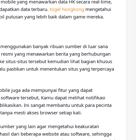
i mobile yang menawarkan data HK secara real-time,
apatkan data terbaru.
togel hongkong
mengetahui
bil putusan yang lebih baik dalam game mereka.
 menggunakan banyak ribuan sumber di luar sana
te resmi yang menawarkan berita yang berhubungan
 situs-situs tersebut kemudian lihat bagian khusus
lu pastikan untuk menentukan situs yang terpercaya
 mobile juga ada mempunyai fitur yang dapat
tware tersebut, Kamu dapat melihat notifikasi
publikasikan. Ini sangat membantu untuk para pecinta
anpa mesti akses browser setiap kali.
 sumber yang lain agar mengetahui keakuratan
sil dari beberapa website atau software, sehingga