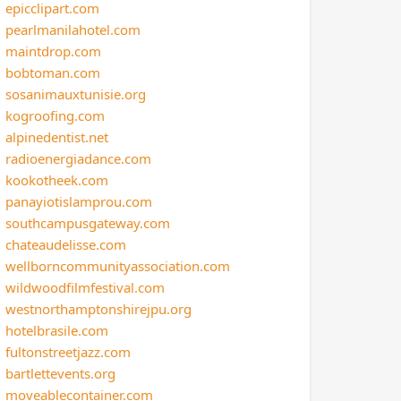
epicclipart.com
pearlmanilahotel.com
maintdrop.com
bobtoman.com
sosanimauxtunisie.org
kogroofing.com
alpinedentist.net
radioenergiadance.com
kookotheek.com
panayiotislamprou.com
southcampusgateway.com
chateaudelisse.com
wellborncommunityassociation.com
wildwoodfilmfestival.com
westnorthamptonshirejpu.org
hotelbrasile.com
fultonstreetjazz.com
bartlettevents.org
moveablecontainer.com