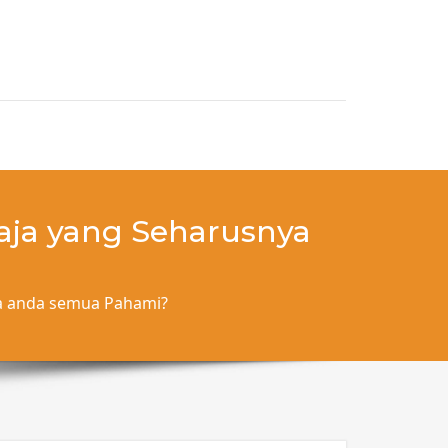
saja yang Seharusnya
ya anda semua Pahami?