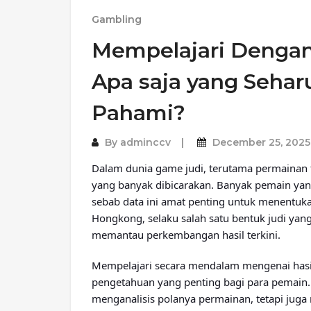
Gambling
Mempelajari Dengan 
Apa saja yang Seha
Pahami?
By
adminccv
December 25, 2025
Dalam dunia game judi, terutama permainan t
yang banyak dibicarakan. Banyak pemain yan
sebab data ini amat penting untuk menentuk
Hongkong, selaku salah satu bentuk judi yang
memantau perkembangan hasil terkini.
Mempelajari secara mendalam mengenai hasil
pengetahuan yang penting bagi para pemain.
menganalisis polanya permainan, tetapi jug