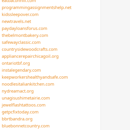
eatbaconhill.com
programmingassignmentshelp.net
kidssleepover.com
newtravels.net
paydayloansforus.com
thebelmontbakery.com
safewayclassic.com
countrysidewoodcrafts.com
appliancerepairchicagoil.org
ontariotbf.org
instalegendary.com
keepworkershealthyandsafe.com
noodlesitaliankitchen.com
nydreamact.org
unagisushimetairie.com
jewelflashtattoos.com
getpcfixtoday.com
bbrtbandra.org
bluebonnetcountry.com