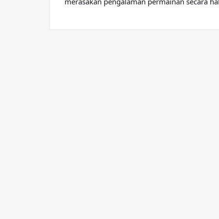
merasakan pengalaman permainan secara hal