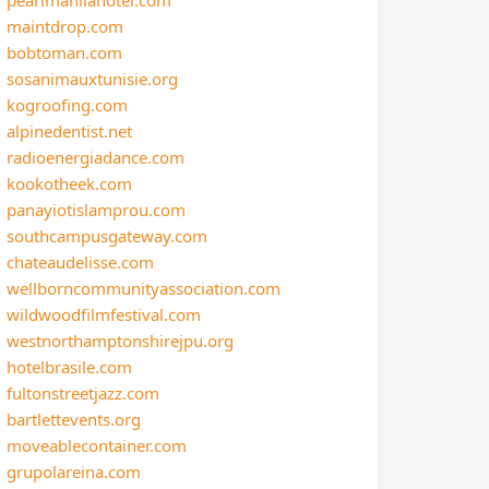
pearlmanilahotel.com
maintdrop.com
bobtoman.com
sosanimauxtunisie.org
kogroofing.com
alpinedentist.net
radioenergiadance.com
kookotheek.com
panayiotislamprou.com
southcampusgateway.com
chateaudelisse.com
wellborncommunityassociation.com
wildwoodfilmfestival.com
westnorthamptonshirejpu.org
hotelbrasile.com
fultonstreetjazz.com
bartlettevents.org
moveablecontainer.com
grupolareina.com