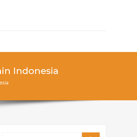
in Indonesia
esia