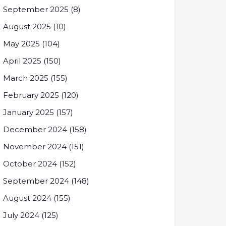
September 2025
(8)
August 2025
(10)
May 2025
(104)
April 2025
(150)
March 2025
(155)
February 2025
(120)
January 2025
(157)
December 2024
(158)
November 2024
(151)
October 2024
(152)
September 2024
(148)
August 2024
(155)
July 2024
(125)