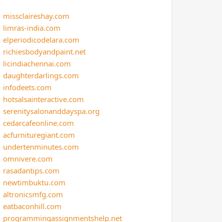
missclaireshay.com
limras-india.com
elperiodicodelara.com
richiesbodyandpaint.net
licindiachennai.com
daughterdarlings.com
infodeets.com
hotsalsainteractive.com
serenitysalonanddayspa.org
cedarcafeonline.com
acfurnituregiant.com
undertenminutes.com
omnivere.com
rasadantips.com
newtimbuktu.com
altronicsmfg.com
eatbaconhill.com
programmingassignmentshelp.net