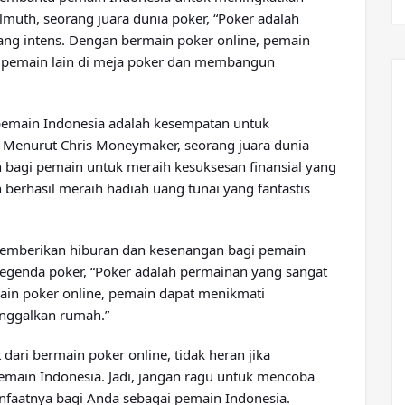
lmuth, seorang juara dunia poker, “Poker adalah
yang intens. Dengan bermain poker online, pemain
n pemain lain di meja poker dan membangun
 pemain Indonesia adalah kesempatan untuk
 Menurut Chris Moneymaker, seorang juara dunia
 bagi pemain untuk meraih kesuksesan finansial yang
 berhasil meraih hadiah uang tunai yang fantastis
 memberikan hiburan dan kesenangan bagi pemain
legenda poker, “Poker adalah permainan yang sangat
in poker online, pemain dapat menikmati
nggalkan rumah.”
ari bermain poker online, tidak heran jika
emain Indonesia. Jadi, jangan ragu untuk mencoba
nfaatnya bagi Anda sebagai pemain Indonesia.