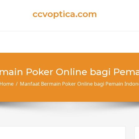
ccvoptica.com
main Poker Online bagi Pema
Home
/
Manfaat Bermain Poker Online bagi Pemain Indon