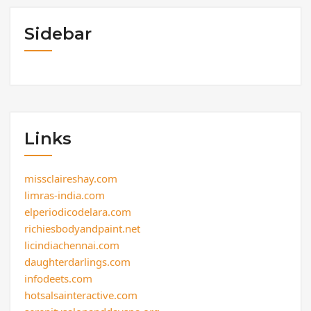
Sidebar
Links
missclaireshay.com
limras-india.com
elperiodicodelara.com
richiesbodyandpaint.net
licindiachennai.com
daughterdarlings.com
infodeets.com
hotsalsainteractive.com