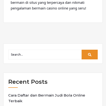
bermain di situs yang terpercaya dan nikmati
pengalaman bermain casino online yang seru!
Recent Posts
Cara Daftar dan Bermain Judi Bola Online
Terbaik