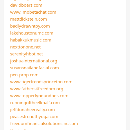
davidboers.com
www.imobetachat.com
mattdickstein.com
badlydrawntoy.com
lakehoustonumc.com
habakkukmusic.com
nexttonone.net
serenityhbot.net
joshuainternational.org
susansnailandfacial.com
pen-prop.com
www.tigertrendsprinceton.com
www.fathers4freedom.org
www.topperlyngundogs.com
runningoftheelkhalf.com
jeffdunaheerealty.com
peacestrengthyoga.com
freedomfinancialsolutionsinc.com