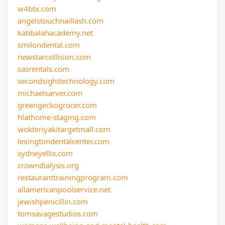
w4btx.com
angelstouchnaillash.com
kabbalahacademy.net
smilondental.com
newstarcollision.com
sasrentals.com
secondsighttechnology.com
michaelsarver.com
greengeckogrocer.com
hlathome-staging.com
wokteriyakitargetmall.com
lexingtondentalcenter.com
sydneyellis.com
crowndialysis.org
restauranttrainingprogram.com
allamericanpoolservice.net
jewishpenicillin.com
tomsavagestudios.com