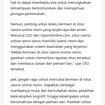
Hal ini dapat membantu kita untuk meningkatkan
kemampuan berkomunikasi dan memperluas
jaringan pertemanan.
Namun, penting untuk selalu bermain di situs
casino online resmi yang terpercaya dan aman.
Menurut CEO dari CasinoOnline.com, situs casino
online resmi harus memiliki lisensi resmi dan
menggunakan sistem keamanan yang terjamin.
“Ketika bermain di situs casino online resmi,
pastikan untuk memeriksa reputasi situs tersebut
dan membaca ulasan dari pemain lain,” ujar CEO
tersebut.
Jadi, jangan ragu untuk mencoba bermain di situs
casino online resmi. Dapatkan berbagai
manfaatnya mulai dari kemudahan akses, pelatihan
keterampilan kognitif, hingga kesempatan untuk
bersosialisasi dengan pemain lain. Pastikan untuk