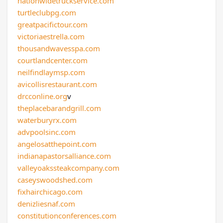
nationwidetruckservice.com
turtleclubpg.com
greatpacifictour.com
victoriaestrella.com
thousandwavesspa.com
courtlandcenter.com
neilfindlaymsp.com
avicollisrestaurant.com
drcconline.org
v
theplacebarandgrill.com
waterburyrx.com
advpoolsinc.com
angelosatthepoint.com
indianapastorsalliance.com
valleyoakssteakcompany.com
caseyswoodshed.com
fixhairchicago.com
denizliesnaf.com
constitutionconferences.com