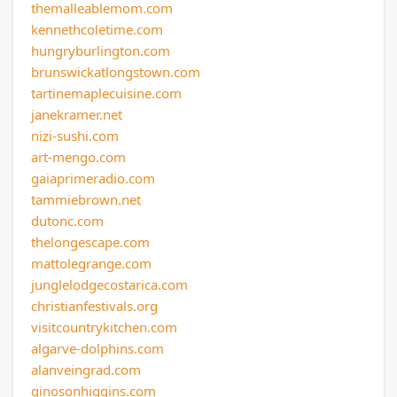
themalleablemom.com
kennethcoletime.com
hungryburlington.com
brunswickatlongstown.com
tartinemaplecuisine.com
janekramer.net
nizi-sushi.com
art-mengo.com
gaiaprimeradio.com
tammiebrown.net
dutonc.com
thelongescape.com
mattolegrange.com
junglelodgecostarica.com
christianfestivals.org
visitcountrykitchen.com
algarve-dolphins.com
alanveingrad.com
ginosonhiggins.com