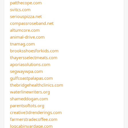
patthecope.com
svitcs.com
seriouspizza.net
compassroseband.net
altumcore.com
animal-drive.com
tnamag.com
brooksshoesforkids.com
thayersselectmeats.com
aporiasolutions.com
segwaywpa.com
gulfcoastpalapas.com
thebridgehealthclinics.com
waterlinewriters.org
shameddogan.com
parentsoftots.org
creative3drenderings.com
farmerstradecoffee.com
logcabinyardage.com