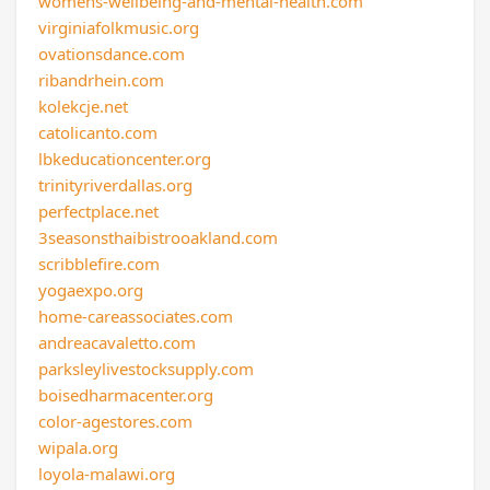
womens-wellbeing-and-mental-health.com
virginiafolkmusic.org
ovationsdance.com
ribandrhein.com
kolekcje.net
catolicanto.com
lbkeducationcenter.org
trinityriverdallas.org
perfectplace.net
3seasonsthaibistrooakland.com
scribblefire.com
yogaexpo.org
home-careassociates.com
andreacavaletto.com
parksleylivestocksupply.com
boisedharmacenter.org
color-agestores.com
wipala.org
loyola-malawi.org