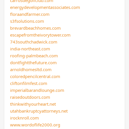
carrosdegolfclub.com
energydevelopmentassociates.com
floraandfarmer.com
s3fsolutions.com
brevardbeachhomes.com
escapefromtheivorytower.com
743southchadwick.com
india-northeast.com
roofing-palmbeach.com
dontfightthefuture.com
arnoldhomesltd.com
coloredpencilcentral.com
cliftonfilmfest.com
imperialbarandlounge.com
raisedoutdoors.com
thinkwithyourheart.net
utahbankruptcyattorneys.net
irocknroll.com
www.wordoflife2000.org