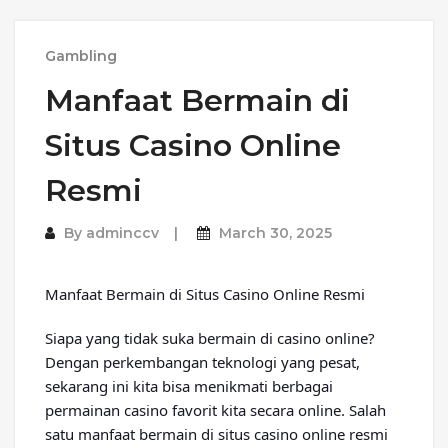
Gambling
Manfaat Bermain di
Situs Casino Online
Resmi
By
adminccv
March 30, 2025
Manfaat Bermain di Situs Casino Online Resmi
Siapa yang tidak suka bermain di casino online?
Dengan perkembangan teknologi yang pesat,
sekarang ini kita bisa menikmati berbagai
permainan casino favorit kita secara online. Salah
satu manfaat bermain di situs casino online resmi