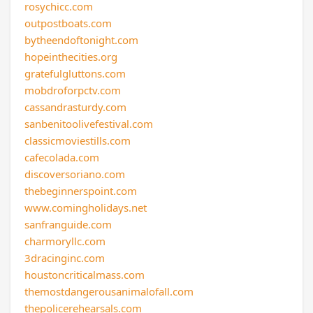
rosychicc.com
outpostboats.com
bytheendoftonight.com
hopeinthecities.org
gratefulgluttons.com
mobdroforpctv.com
cassandrasturdy.com
sanbenitoolivefestival.com
classicmoviestills.com
cafecolada.com
discoversoriano.com
thebeginnerspoint.com
www.comingholidays.net
sanfranguide.com
charmoryllc.com
3dracinginc.com
houstoncriticalmass.com
themostdangerousanimalofall.com
thepolicerehearsals.com