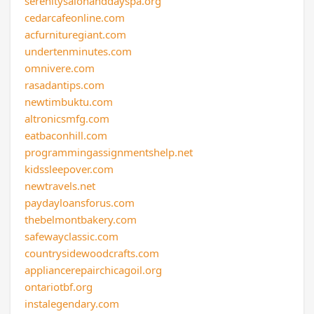
serenitysalonanddayspa.org
cedarcafeonline.com
acfurnituregiant.com
undertenminutes.com
omnivere.com
rasadantips.com
newtimbuktu.com
altronicsmfg.com
eatbaconhill.com
programmingassignmentshelp.net
kidssleepover.com
newtravels.net
paydayloansforus.com
thebelmontbakery.com
safewayclassic.com
countrysidewoodcrafts.com
appliancerepairchicagoil.org
ontariotbf.org
instalegendary.com