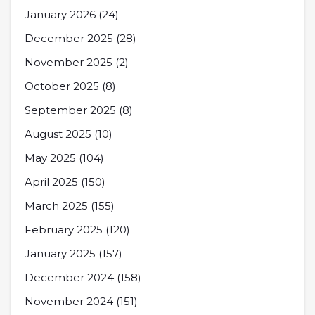
January 2026
(24)
December 2025
(28)
November 2025
(2)
October 2025
(8)
September 2025
(8)
August 2025
(10)
May 2025
(104)
April 2025
(150)
March 2025
(155)
February 2025
(120)
January 2025
(157)
December 2024
(158)
November 2024
(151)