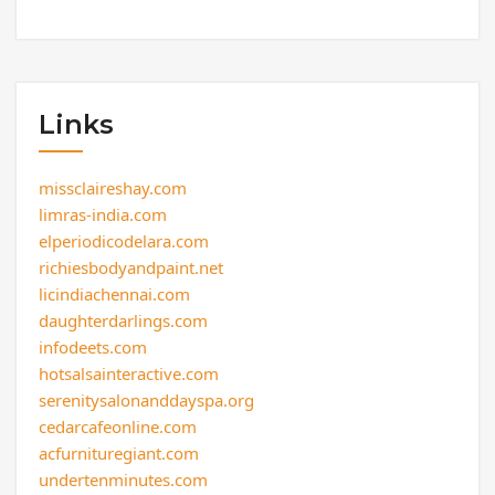
Links
missclaireshay.com
limras-india.com
elperiodicodelara.com
richiesbodyandpaint.net
licindiachennai.com
daughterdarlings.com
infodeets.com
hotsalsainteractive.com
serenitysalonanddayspa.org
cedarcafeonline.com
acfurnituregiant.com
undertenminutes.com