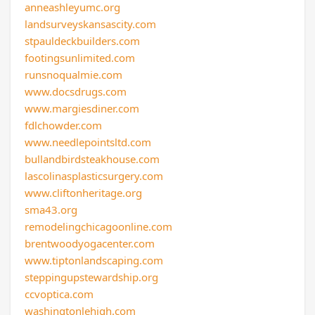
anneashleyumc.org
landsurveyskansascity.com
stpauldeckbuilders.com
footingsunlimited.com
runsnoqualmie.com
www.docsdrugs.com
www.margiesdiner.com
fdlchowder.com
www.needlepointsltd.com
bullandbirdsteakhouse.com
lascolinasplasticsurgery.com
www.cliftonheritage.org
sma43.org
remodelingchicagoonline.com
brentwoodyogacenter.com
www.tiptonlandscaping.com
steppingupstewardship.org
ccvoptica.com
washingtonlehigh.com