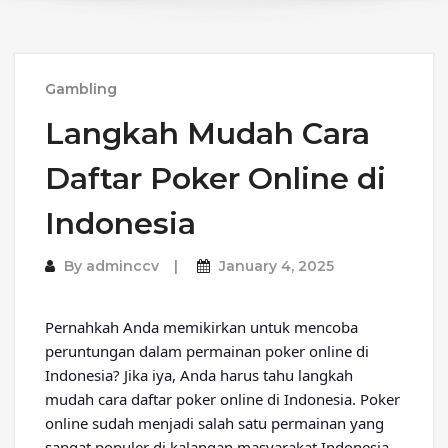
Gambling
Langkah Mudah Cara
Daftar Poker Online di
Indonesia
By
adminccv
January 4, 2025
Pernahkah Anda memikirkan untuk mencoba
peruntungan dalam permainan poker online di
Indonesia? Jika iya, Anda harus tahu langkah
mudah cara daftar poker online di Indonesia. Poker
online sudah menjadi salah satu permainan yang
sangat populer di kalangan masyarakat Indonesia.