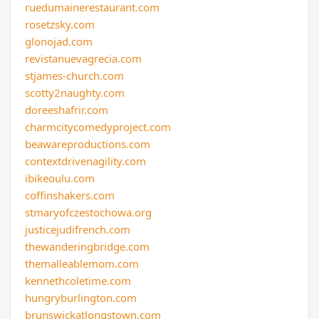
ruedumainerestaurant.com
rosetzsky.com
glonojad.com
revistanuevagrecia.com
stjames-church.com
scotty2naughty.com
doreeshafrir.com
charmcitycomedyproject.com
beawareproductions.com
contextdrivenagility.com
ibikeoulu.com
coffinshakers.com
stmaryofczestochowa.org
justicejudifrench.com
thewanderingbridge.com
themalleablemom.com
kennethcoletime.com
hungryburlington.com
brunswickatlongstown.com