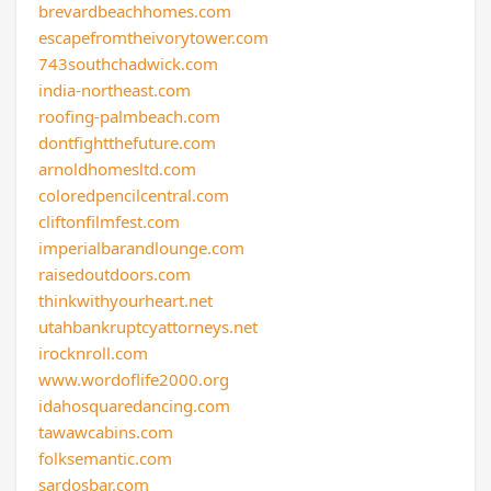
brevardbeachhomes.com
escapefromtheivorytower.com
743southchadwick.com
india-northeast.com
roofing-palmbeach.com
dontfightthefuture.com
arnoldhomesltd.com
coloredpencilcentral.com
cliftonfilmfest.com
imperialbarandlounge.com
raisedoutdoors.com
thinkwithyourheart.net
utahbankruptcyattorneys.net
irocknroll.com
www.wordoflife2000.org
idahosquaredancing.com
tawawcabins.com
folksemantic.com
sardosbar.com