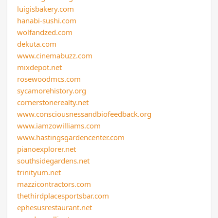
luigisbakery.com
hanabi-sushi.com
wolfandzed.com
dekuta.com
www.cinemabuzz.com
mixdepot.net
rosewoodmcs.com
sycamorehistory.org
cornerstonerealty.net
www.consciousnessandbiofeedback.org
www.iamzowilliams.com
www.hastingsgardencenter.com
pianoexplorer.net
southsidegardens.net
trinityum.net
mazzicontractors.com
thethirdplacesportsbar.com
ephesusrestaurant.net