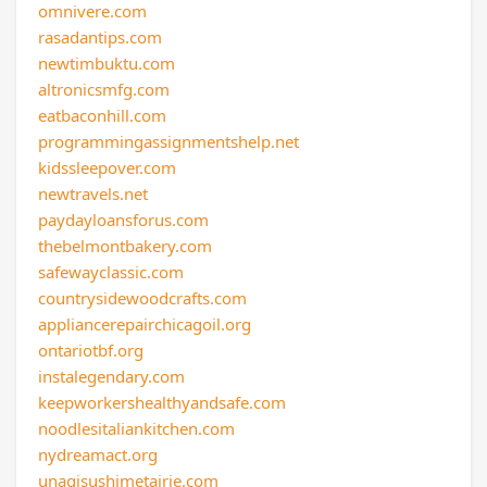
omnivere.com
rasadantips.com
newtimbuktu.com
altronicsmfg.com
eatbaconhill.com
programmingassignmentshelp.net
kidssleepover.com
newtravels.net
paydayloansforus.com
thebelmontbakery.com
safewayclassic.com
countrysidewoodcrafts.com
appliancerepairchicagoil.org
ontariotbf.org
instalegendary.com
keepworkershealthyandsafe.com
noodlesitaliankitchen.com
nydreamact.org
unagisushimetairie.com