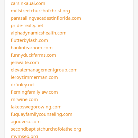
carsinkauai.com
millstreetchurchofchrist.org
parasailingvacadestinflorida.com
pride-realty.net
alphadynamicshealth.com
flutterbylash.com
hanlintearoom.com
funnyduckfarms.com
jenwaite.com
elevatemanagementgroup.com
leroyzimmerman.com
drfinley.net
flemingfamilylaw.com
rnrwine.com
lakeoswegorowing.com
fuquayfamilycounseling.com
agouveia.com
secondbaptistchurchofolathe.org
mymseo.org