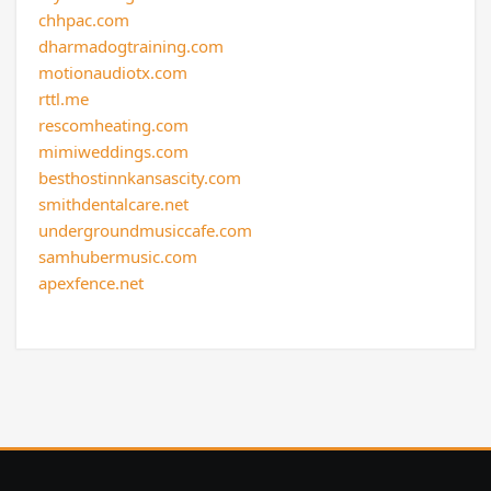
chhpac.com
dharmadogtraining.com
motionaudiotx.com
rttl.me
rescomheating.com
mimiweddings.com
besthostinnkansascity.com
smithdentalcare.net
undergroundmusiccafe.com
samhubermusic.com
apexfence.net