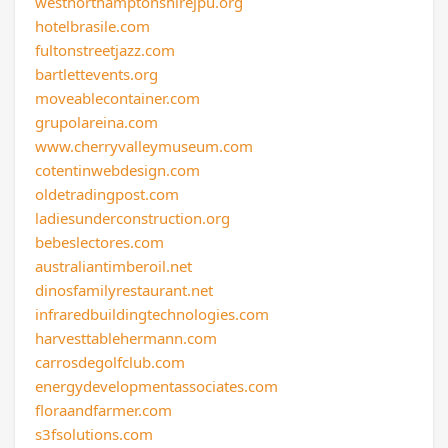
westnorthamptonshirejpu.org
hotelbrasile.com
fultonstreetjazz.com
bartlettevents.org
moveablecontainer.com
grupolareina.com
www.cherryvalleymuseum.com
cotentinwebdesign.com
oldetradingpost.com
ladiesunderconstruction.org
bebeslectores.com
australiantimberoil.net
dinosfamilyrestaurant.net
infraredbuildingtechnologies.com
harvesttablehermann.com
carrosdegolfclub.com
energydevelopmentassociates.com
floraandfarmer.com
s3fsolutions.com