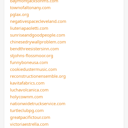
baymontjacksonms.com
townofaltonany.com
pglax.org
negativespacecleveland.com
liuteriapaoletti.com
sunriseandgoodpeople.com
chinesedrywallproblem.com
bendthreesistersinn.com
stjohns-flossmoor.org
funnyboneusa.com
cookiedustermusic.com
reconstructionensemble.org
kavitafabrics.com
luchavolcanica.com
holycownm.com
nationwidetruckservice.com
turtleclubpg.com
greatpacifictour.com
victoriaestrella.com