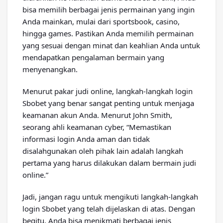
bisa memilih berbagai jenis permainan yang ingin
Anda mainkan, mulai dari sportsbook, casino,
hingga games. Pastikan Anda memilih permainan
yang sesuai dengan minat dan keahlian Anda untuk
mendapatkan pengalaman bermain yang
menyenangkan.
Menurut pakar judi online, langkah-langkah login
Sbobet yang benar sangat penting untuk menjaga
keamanan akun Anda. Menurut John Smith,
seorang ahli keamanan cyber, “Memastikan
informasi login Anda aman dan tidak
disalahgunakan oleh pihak lain adalah langkah
pertama yang harus dilakukan dalam bermain judi
online.”
Jadi, jangan ragu untuk mengikuti langkah-langkah
login Sbobet yang telah dijelaskan di atas. Dengan
begitu, Anda bisa menikmati berbagai jenis