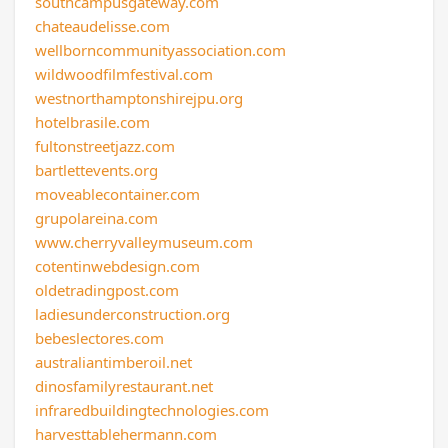
southcampusgateway.com
chateaudelisse.com
wellborncommunityassociation.com
wildwoodfilmfestival.com
westnorthamptonshirejpu.org
hotelbrasile.com
fultonstreetjazz.com
bartlettevents.org
moveablecontainer.com
grupolareina.com
www.cherryvalleymuseum.com
cotentinwebdesign.com
oldetradingpost.com
ladiesunderconstruction.org
bebeslectores.com
australiantimberoil.net
dinosfamilyrestaurant.net
infraredbuildingtechnologies.com
harvesttablehermann.com