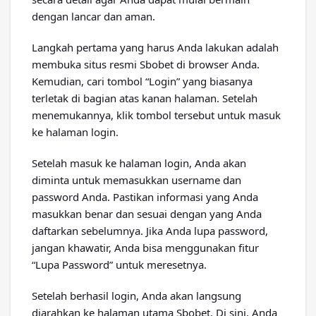
dengan lancar dan aman.
Langkah pertama yang harus Anda lakukan adalah
membuka situs resmi Sbobet di browser Anda.
Kemudian, cari tombol “Login” yang biasanya
terletak di bagian atas kanan halaman. Setelah
menemukannya, klik tombol tersebut untuk masuk
ke halaman login.
Setelah masuk ke halaman login, Anda akan
diminta untuk memasukkan username dan
password Anda. Pastikan informasi yang Anda
masukkan benar dan sesuai dengan yang Anda
daftarkan sebelumnya. Jika Anda lupa password,
jangan khawatir, Anda bisa menggunakan fitur
“Lupa Password” untuk meresetnya.
Setelah berhasil login, Anda akan langsung
diarahkan ke halaman utama Sbobet. Di sini, Anda