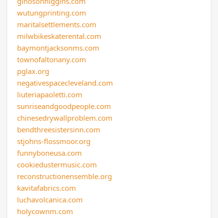
ginosonhiggins.com
wutungprinting.com
maritalsettlements.com
milwbikeskaterental.com
baymontjacksonms.com
townofaltonany.com
pglax.org
negativespacecleveland.com
liuteriapaoletti.com
sunriseandgoodpeople.com
chinesedrywallproblem.com
bendthreesistersinn.com
stjohns-flossmoor.org
funnyboneusa.com
cookiedustermusic.com
reconstructionensemble.org
kavitafabrics.com
luchavolcanica.com
holycownm.com