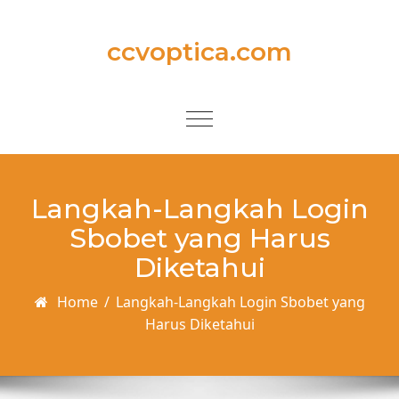
Skip to content
ccvoptica.com
Toggle
navigation
Langkah-Langkah Login
Sbobet yang Harus
Diketahui
Home
/
Langkah-Langkah Login Sbobet yang
Harus Diketahui