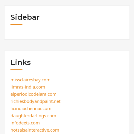
Sidebar
Links
missclaireshay.com
limras-india.com
elperiodicodelara.com
richiesbodyandpaint.net
licindiachennai.com
daughterdarlings.com
infodeets.com
hotsalsainteractive.com