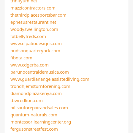
trinityum.net
mazzicontractors.com
thethirdplacesportsbar.com
ephesusrestaurant.net
woodyswellington.com
fatbellyfreds.com
www.elpatiodesigns.com
hudsonquarteryork.com
fibota.com
www.cdgerba.com
parunocentraldemusica.com
www.guardianangelassistedliving.com
trondhjemsturnforening.com
diamondplazakenya.com
tbwredlion.com
billsautorepairandsales.com
quantum-naturals.com
montessorilearningcenter.org
fergusonstreetfest.com