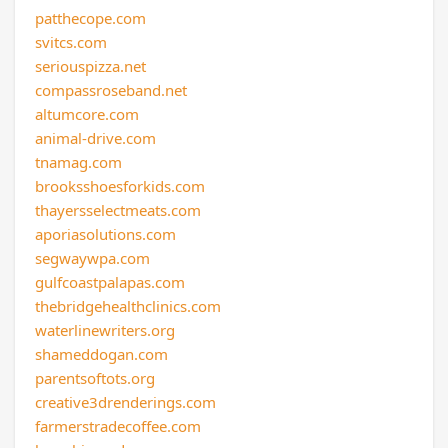
patthecope.com
svitcs.com
seriouspizza.net
compassroseband.net
altumcore.com
animal-drive.com
tnamag.com
brooksshoesforkids.com
thayersselectmeats.com
aporiasolutions.com
segwaywpa.com
gulfcoastpalapas.com
thebridgehealthclinics.com
waterlinewriters.org
shameddogan.com
parentsoftots.org
creative3drenderings.com
farmerstradecoffee.com