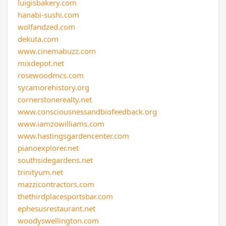
luigisbakery.com
hanabi-sushi.com
wolfandzed.com
dekuta.com
www.cinemabuzz.com
mixdepot.net
rosewoodmcs.com
sycamorehistory.org
cornerstonerealty.net
www.consciousnessandbiofeedback.org
www.iamzowilliams.com
www.hastingsgardencenter.com
pianoexplorer.net
southsidegardens.net
trinityum.net
mazzicontractors.com
thethirdplacesportsbar.com
ephesusrestaurant.net
woodyswellington.com