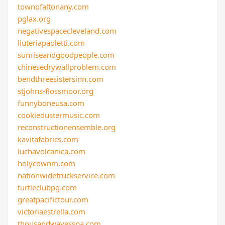
townofaltonany.com
pglax.org
negativespacecleveland.com
liuteriapaoletti.com
sunriseandgoodpeople.com
chinesedrywallproblem.com
bendthreesistersinn.com
stjohns-flossmoor.org
funnyboneusa.com
cookiedustermusic.com
reconstructionensemble.org
kavitafabrics.com
luchavolcanica.com
holycownm.com
nationwidetruckservice.com
turtleclubpg.com
greatpacifictour.com
victoriaestrella.com
thousandwavesspa.com