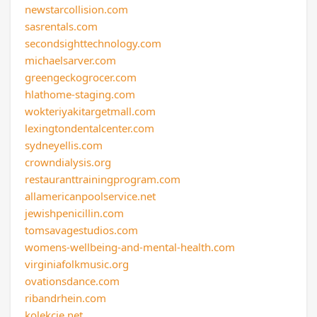
newstarcollision.com
sasrentals.com
secondsighttechnology.com
michaelsarver.com
greengeckogrocer.com
hlathome-staging.com
wokteriyakitargetmall.com
lexingtondentalcenter.com
sydneyellis.com
crowndialysis.org
restauranttrainingprogram.com
allamericanpoolservice.net
jewishpenicillin.com
tomsavagestudios.com
womens-wellbeing-and-mental-health.com
virginiafolkmusic.org
ovationsdance.com
ribandrhein.com
kolekcje.net