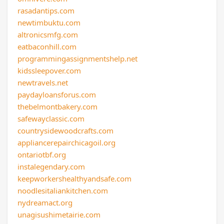
rasadantips.com
newtimbuktu.com
altronicsmfg.com
eatbaconhill.com
programmingassignmentshelp.net
kidssleepover.com
newtravels.net
paydayloansforus.com
thebelmontbakery.com
safewayclassic.com
countrysidewoodcrafts.com
appliancerepairchicagoil.org
ontariotbf.org
instalegendary.com
keepworkershealthyandsafe.com
noodlesitaliankitchen.com
nydreamact.org
unagisushimetairie.com