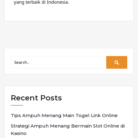
yang terbaik di Indonesia.
Recent Posts
Tips Ampuh Menang Main Togel Link Online
Strategi Ampuh Menang Bermain Slot Online di
Kasino