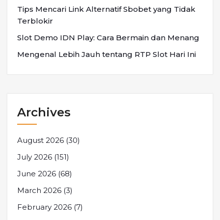
Tips Mencari Link Alternatif Sbobet yang Tidak
Terblokir
Slot Demo IDN Play: Cara Bermain dan Menang
Mengenal Lebih Jauh tentang RTP Slot Hari Ini
Archives
August 2026
(30)
July 2026
(151)
June 2026
(68)
March 2026
(3)
February 2026
(7)