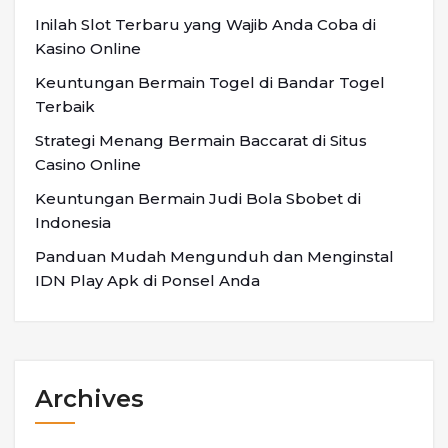
Inilah Slot Terbaru yang Wajib Anda Coba di
Kasino Online
Keuntungan Bermain Togel di Bandar Togel
Terbaik
Strategi Menang Bermain Baccarat di Situs
Casino Online
Keuntungan Bermain Judi Bola Sbobet di
Indonesia
Panduan Mudah Mengunduh dan Menginstal
IDN Play Apk di Ponsel Anda
Archives