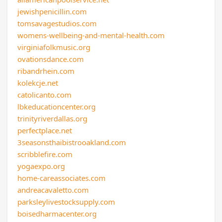
jewishpenicillin.com
tomsavagestudios.com
womens-wellbeing-and-mental-health.com
virginiafolkmusic.org
ovationsdance.com
ribandrhein.com
kolekcje.net
catolicanto.com
lbkeducationcenter.org
trinityriverdallas.org
perfectplace.net
3seasonsthaibistrooakland.com
scribblefire.com
yogaexpo.org
home-careassociates.com
andreacavaletto.com
parksleylivestocksupply.com
boisedharmacenter.org