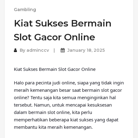
Gambling
Kiat Sukses Bermain
Slot Gacor Online
By
adminccv
January 18, 2025
Kiat Sukses Bermain Slot Gacor Online
Halo para pecinta judi online, siapa yang tidak ingin
meraih kemenangan besar saat bermain slot gacor
online? Tentu saja kita semua menginginkan hal
tersebut. Namun, untuk mencapai kesuksesan
dalam bermain slot online, kita perlu
memperhatikan beberapa kiat sukses yang dapat
membantu kita meraih kemenangan.