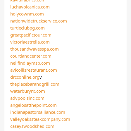
luchavolcanica.com
holycownm.com
nationwidetruckservice.com
turtleclubpg.com
greatpacifictour.com
victoriaestrella.com
thousandwavesspa.com
courtlandcenter.com
neilfindlaymsp.com
avicollisrestaurant.com
drcconline.org
v
theplacebarandgrill.com
waterburyrx.com
advpoolsinc.com
angelosatthepoint.com
indianapastorsalliance.com
valleyoakssteakcompany.com
caseyswoodshed.com