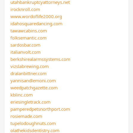
utahbankruptcyattorneys.net
irocknroll.com
www.wordoflife2000.org
idahosquaredancing.com
tawawcabins.com
folksemantic.com
sardosbar.com
italianvolt.com
berkshirealarmssystems.com
vizslabrewing.com
dralanbittner.com
yannisandlemoni.com
weedpatchgazette.com
kblinc.com
eriesingletrack.com
pamperedpetsnorthport.com
rosiemade.com
tupelodoughnuts.com
olathekidsdentistry.com