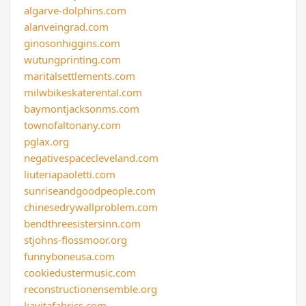
algarve-dolphins.com
alanveingrad.com
ginosonhiggins.com
wutungprinting.com
maritalsettlements.com
milwbikeskaterental.com
baymontjacksonms.com
townofaltonany.com
pglax.org
negativespacecleveland.com
liuteriapaoletti.com
sunriseandgoodpeople.com
chinesedrywallproblem.com
bendthreesistersinn.com
stjohns-flossmoor.org
funnyboneusa.com
cookiedustermusic.com
reconstructionensemble.org
kavitafabrics.com