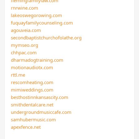
flemingfamilylaw.com
rnrwine.com
lakeoswegorowing.com
fuquayfamilycounseling.com
agouveia.com
secondbaptistchurchofolathe.org
mymseo.org
chhpac.com
dharmadogtraining.com
motionaudiotx.com
rttl.me
rescomheating.com
mimiweddings.com
besthostinnkansascity.com
smithdentalcare.net
undergroundmusiccafe.com
samhubermusic.com
apexfence.net