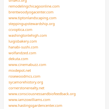
sma43.org
remodelingchicagoonline.com
brentwoodyogacenter.com
www.tiptonlandscaping.com
steppingupstewardship.org
ccvoptica.com
washingtonlehigh.com
luigisbakery.com
hanabi-sushi.com
wolfandzed.com
dekuta.com
www.cinemabuzz.com
mixdepot.net
rosewoodmcs.com
sycamorehistory.org
cornerstonerealty.net
www.consciousnessandbiofeedback.org
www.iamzowilliams.com
www.hastingsgardencenter.com