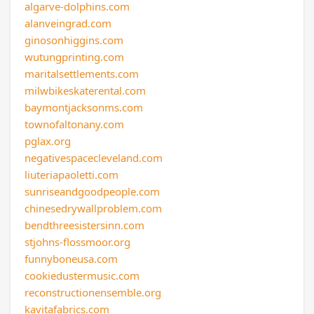
algarve-dolphins.com
alanveingrad.com
ginosonhiggins.com
wutungprinting.com
maritalsettlements.com
milwbikeskaterental.com
baymontjacksonms.com
townofaltonany.com
pglax.org
negativespacecleveland.com
liuteriapaoletti.com
sunriseandgoodpeople.com
chinesedrywallproblem.com
bendthreesistersinn.com
stjohns-flossmoor.org
funnyboneusa.com
cookiedustermusic.com
reconstructionensemble.org
kavitafabrics.com