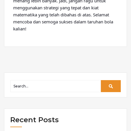
menang lebih banyak. Jadi, jangan ragu untuk
menggunakan strategi yang tepat dan kiat
matematika yang telah dibahas di atas. Selamat
mencoba dan semoga sukses dalam taruhan bola
kalian!
Recent Posts