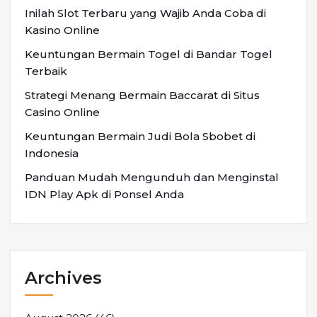
Inilah Slot Terbaru yang Wajib Anda Coba di
Kasino Online
Keuntungan Bermain Togel di Bandar Togel
Terbaik
Strategi Menang Bermain Baccarat di Situs
Casino Online
Keuntungan Bermain Judi Bola Sbobet di
Indonesia
Panduan Mudah Mengunduh dan Menginstal
IDN Play Apk di Ponsel Anda
Archives