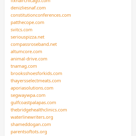
fixhairchicago.com
denizliesnaf.com
constitutionconferences.com
patthecope.com
svitcs.com
seriouspizza.net
compassroseband.net
altumcore.com
animal-drive.com
tnamag.com
brooksshoesforkids.com
thayersselectmeats.com
aporiasolutions.com
segwaywpa.com
gulfcoastpalapas.com
thebridgehealthclinics.com
waterlinewriters.org
shameddogan.com
parentsoftots.org