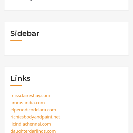
Sidebar
Links
missclaireshay.com
limras-india.com
elperiodicodelara.com
richiesbodyandpaint.net
licindiachennai.com
daughterdarlings.com