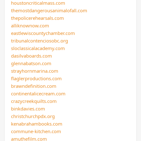
houstoncriticalmass.com
themostdangerousanimalofall.com
thepolicerehearsals.com
alliknownow.com
eastlewiscountychamber.com
tribunalcontenciosobc.org
sloclassicalacademy.com
dasilvaboards.com
glennabatson.com
strayhornmarina.com
flaglerproductions.com
brawndefinition.com
continentalicecream.com
crazycreekquilts.com
binkdavies.com
christchurchpdx.org
kenabrahambooks.com
commune-kitchen.com
amuthefilm.com