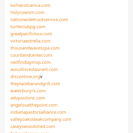
luchavolcanica.com
holycownm.com
nationwidetruckservice.com
turtleclubpg.com
greatpacifictour.com
victoriaestrella.com
thousandwavesspa.com
courtlandcenter.com
neilfindlaymsp.com
avicollisrestaurant.com
drcconline.org
v
theplacebarandgrill.com
waterburyrx.com
advpoolsinc.com
angelosatthepoint.com
indianapastorsalliance.com
valleyoakssteakcompany.com
caseyswoodshed.com