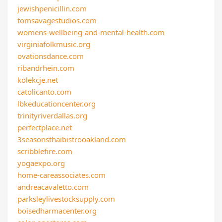
jewishpenicillin.com
tomsavagestudios.com
womens-wellbeing-and-mental-health.com
virginiafolkmusic.org
ovationsdance.com
ribandrhein.com
kolekcje.net
catolicanto.com
lbkeducationcenter.org
trinityriverdallas.org
perfectplace.net
3seasonsthaibistrooakland.com
scribblefire.com
yogaexpo.org
home-careassociates.com
andreacavaletto.com
parksleylivestocksupply.com
boisedharmacenter.org