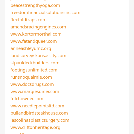
peacestrengthyoga.com
freedomfinancialsolutionsinc.com
flexfoldtraps.com
amendsracingengines.com
www.kortormorthai.com
www.fatandqueer.com
anneashleyumc.org
landsurveyskansascity.com
stpauldeckbuilders.com
footingsunlimited.com
runsnoqualmie.com
www.docsdrugs.com
www.margiesdiner.com
fdlchowder.com
www.needlepointsltd.com
bullandbirdsteakhouse.com
lascolinasplasticsurgery.com
www.cliftonheritage.org