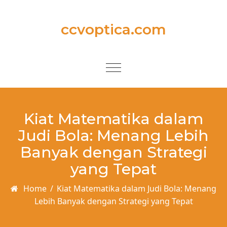
Skip to content
ccvoptica.com
Toggle
navigation
Kiat Matematika dalam
Judi Bola: Menang Lebih
Banyak dengan Strategi
yang Tepat
Home
/
Kiat Matematika dalam Judi Bola: Menang
Lebih Banyak dengan Strategi yang Tepat