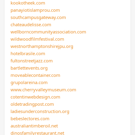
kookotheek.com
panayiotislamprou.com
southcampusgateway.com
chateaudelisse.com
wellborncommunityassociation.com
wildwoodfilmfestival.com
westnorthamptonshirejpu.org
hotelbrasile.com
fultonstreetjazz.com
bartlettevents.org
moveablecontainer.com
grupolareina.com
www.cherryvalleymuseum.com
cotentinwebdesign.com
oldetradingpost.com
ladiesunderconstruction.org
bebeslectores.com
australiantimberoil.net
dinosfamilyrestaurant.net