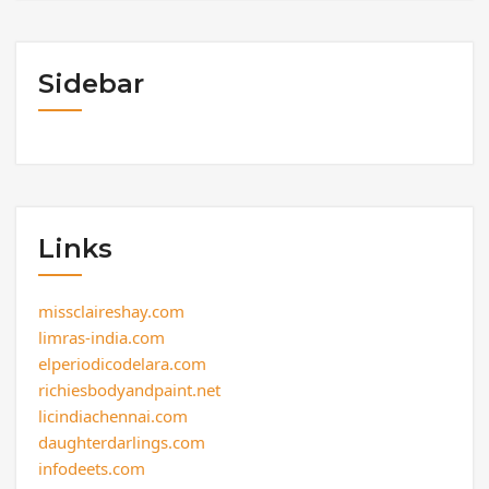
Sidebar
Links
missclaireshay.com
limras-india.com
elperiodicodelara.com
richiesbodyandpaint.net
licindiachennai.com
daughterdarlings.com
infodeets.com