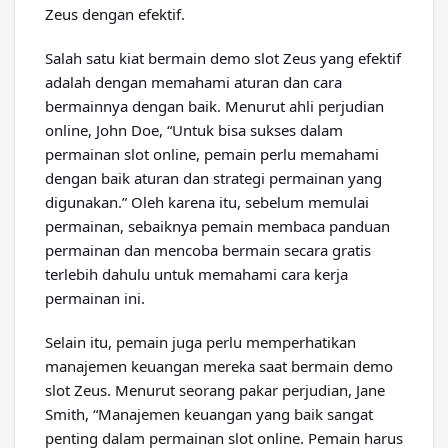
Zeus dengan efektif.
Salah satu kiat bermain demo slot Zeus yang efektif
adalah dengan memahami aturan dan cara
bermainnya dengan baik. Menurut ahli perjudian
online, John Doe, “Untuk bisa sukses dalam
permainan slot online, pemain perlu memahami
dengan baik aturan dan strategi permainan yang
digunakan.” Oleh karena itu, sebelum memulai
permainan, sebaiknya pemain membaca panduan
permainan dan mencoba bermain secara gratis
terlebih dahulu untuk memahami cara kerja
permainan ini.
Selain itu, pemain juga perlu memperhatikan
manajemen keuangan mereka saat bermain demo
slot Zeus. Menurut seorang pakar perjudian, Jane
Smith, “Manajemen keuangan yang baik sangat
penting dalam permainan slot online. Pemain harus