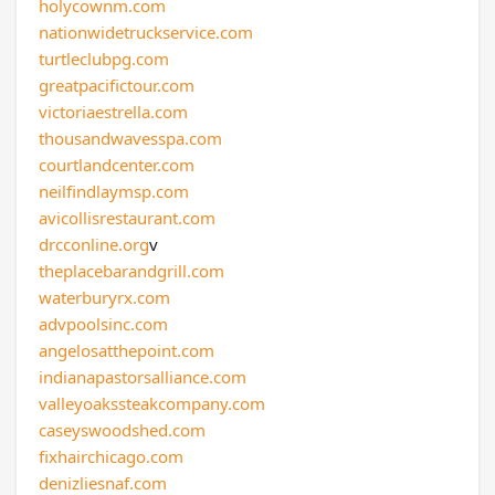
holycownm.com
nationwidetruckservice.com
turtleclubpg.com
greatpacifictour.com
victoriaestrella.com
thousandwavesspa.com
courtlandcenter.com
neilfindlaymsp.com
avicollisrestaurant.com
drcconline.org
v
theplacebarandgrill.com
waterburyrx.com
advpoolsinc.com
angelosatthepoint.com
indianapastorsalliance.com
valleyoakssteakcompany.com
caseyswoodshed.com
fixhairchicago.com
denizliesnaf.com