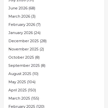
June 2026
(68)
March 2026
(3)
February 2026
(7)
January 2026
(24)
December 2025
(28)
November 2025
(2)
October 2025
(8)
September 2025
(8)
August 2025
(10)
May 2025
(104)
April 2025
(150)
March 2025
(155)
February 2025
(120)