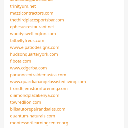
trinityum.net
mazzicontractors.com
thethirdplacesportsbar.com
ephesusrestaurant.net
woodyswellington.com
fatbellyfreds.com
www.elpatiodesigns.com
hudsonquarteryork.com
fibota.com
www.cdgerba.com
parunocentraldemusica.com
www.guardianangelassistedliving.com
trondhjemsturnforening.com
diamondplazakenya.com
tbwredlion.com
billsautorepairandsales.com
quantum-naturals.com
montessorilearningcenter.org