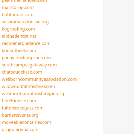
pearlmanilahotel.com
maintdrop.com
bobtoman.com
sosanimauxtunisie.org
kogroofing.com
alpinedentist.net
radioenergiadance.com
kookotheek.com
panayiotislamprou.com
southcampusgateway.com
chateaudelisse.com
wellborncommunityassociation.com
wildwoodfilmfestival.com
westnorthamptonshirejpu.org
hotelbrasile.com
fultonstreetjazz.com
bartlettevents.org
moveablecontainer.com
grupolareina.com