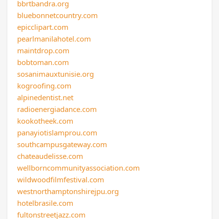
bbrtbandra.org
bluebonnetcountry.com
epicclipart.com
pearlmanilahotel.com
maintdrop.com
bobtoman.com
sosanimauxtunisie.org
kogroofing.com
alpinedentist.net
radioenergiadance.com
kookotheek.com
panayiotislamprou.com
southcampusgateway.com
chateaudelisse.com
wellborncommunityassociation.com
wildwoodfilmfestival.com
westnorthamptonshirejpu.org
hotelbrasile.com
fultonstreetjazz.com