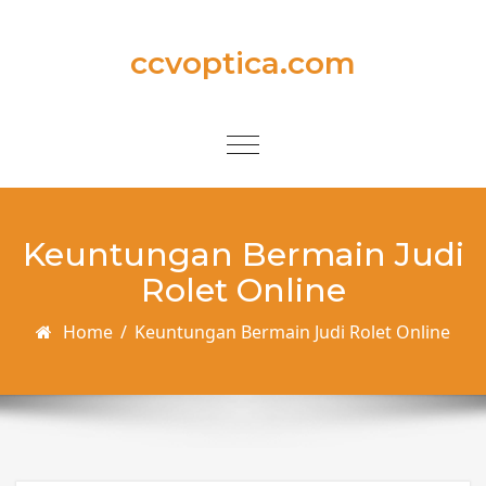
Skip to content
ccvoptica.com
Toggle
navigation
Keuntungan Bermain Judi
Rolet Online
Home
/
Keuntungan Bermain Judi Rolet Online