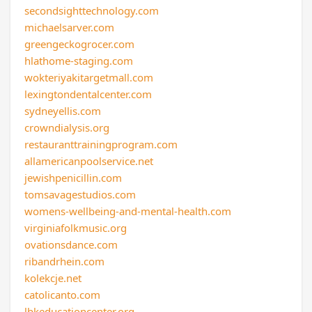
secondsighttechnology.com
michaelsarver.com
greengeckogrocer.com
hlathome-staging.com
wokteriyakitargetmall.com
lexingtondentalcenter.com
sydneyellis.com
crowndialysis.org
restauranttrainingprogram.com
allamericanpoolservice.net
jewishpenicillin.com
tomsavagestudios.com
womens-wellbeing-and-mental-health.com
virginiafolkmusic.org
ovationsdance.com
ribandrhein.com
kolekcje.net
catolicanto.com
lbkeducationcenter.org