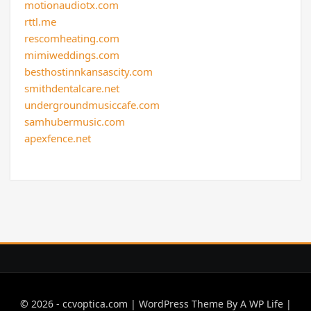
motionaudiotx.com
rttl.me
rescomheating.com
mimiweddings.com
besthostinnkansascity.com
smithdentalcare.net
undergroundmusiccafe.com
samhubermusic.com
apexfence.net
© 2026 - ccvoptica.com | WordPress Theme By
A WP Life
|