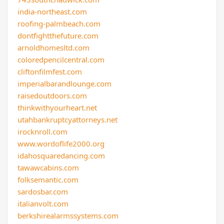
india-northeast.com
roofing-palmbeach.com
dontfightthefuture.com
arnoldhomesltd.com
coloredpencilcentral.com
cliftonfilmfest.com
imperialbarandlounge.com
raisedoutdoors.com
thinkwithyourheart.net
utahbankruptcyattorneys.net
irocknroll.com
www.wordoflife2000.org
idahosquaredancing.com
tawawcabins.com
folksemantic.com
sardosbar.com
italianvolt.com
berkshirealarmssystems.com