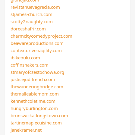
revistanuevagrecia.com
stjames-church.com
scotty2naughty.com
doreeshafrir.com
charmcitycomedyproject.com
beawareproductions.com
contextdrivenagility.com
ibikeoulu.com
coffinshakers.com
stmaryofczestochowa.org
justicejudifrench.com
thewanderingbridge.com
themalleablemom.com
kennethcoletime.com
hungryburlington.com
brunswickatlongstown.com
tartinemaplecuisine.com
janekramer.net