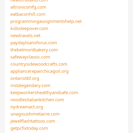
altronicsmfg.com
eatbaconhill.com
programmingassignmentshelp.net
kidssleepover.com
newtravels.net
paydayloansforus.com
thebelmontbakery.com
safewayclassic.com
countrysidewoodcrafts.com
appliancerepairchicagoil.org
ontariotbf.org
instalegendary.com
keepworkershealthyandsafe.com
noodlesitaliankitchen.com
nydreamact.org
unagisushimetairie.com
jewelflashtattoos.com
getpcfixtoday.com