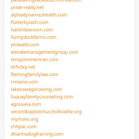
pride-realty.net
alphadynamicshealth.com
flutterbylash.com
hanlintearoom.com
funnyduckfarms.com
jenwaite.com
elevatemanagementgroup.com
leroyzimmerman.com
drfinley.net
flemingfamilylaw.com
rnrwine.com
lakeoswegorowing.com
fuquayfamilycounseling.com
agouveia.com
secondbaptistchurchofolathe.org
mymseo.org
chhpac.com
dharmadogtraining.com