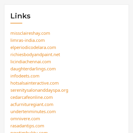
Links
missclaireshay.com
limras-india.com
elperiodicodelara.com
richiesbodyandpaint.net
licindiachennai.com
daughterdarlings.com
infodeets.com
hotsalsainteractive.com
serenitysalonanddayspa.org
cedarcafeonline.com
acfurnituregiant.com
undertenminutes.com
omnivere.com
rasadantips.com
newtimbuktu.com