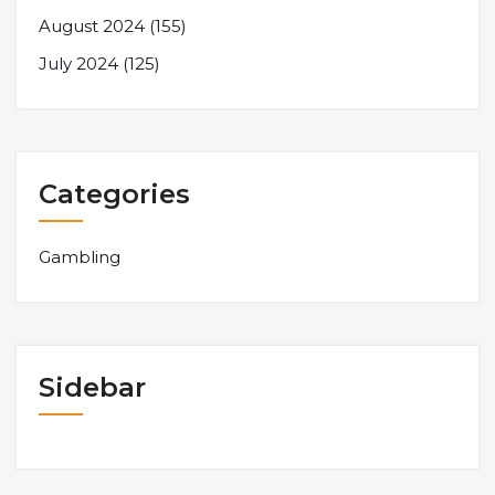
August 2024
(155)
July 2024
(125)
Categories
Gambling
Sidebar