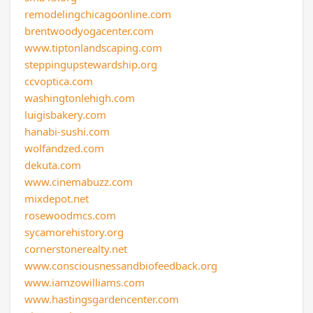
remodelingchicagoonline.com
brentwoodyogacenter.com
www.tiptonlandscaping.com
steppingupstewardship.org
ccvoptica.com
washingtonlehigh.com
luigisbakery.com
hanabi-sushi.com
wolfandzed.com
dekuta.com
www.cinemabuzz.com
mixdepot.net
rosewoodmcs.com
sycamorehistory.org
cornerstonerealty.net
www.consciousnessandbiofeedback.org
www.iamzowilliams.com
www.hastingsgardencenter.com