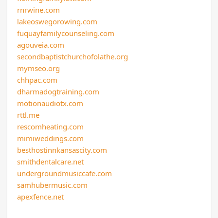
rnrwine.com
lakeoswegorowing.com
fuquayfamilycounseling.com
agouveia.com
secondbaptistchurchofolathe.org
mymseo.org
chhpac.com
dharmadogtraining.com
motionaudiotx.com
rttl.me
rescomheating.com
mimiweddings.com
besthostinnkansascity.com
smithdentalcare.net
undergroundmusiccafe.com
samhubermusic.com
apexfence.net