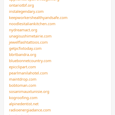
ontariotbf.org
instalegendary.com
keepworkershealthyandsafe.com
noodlesitaliankitchen.com
nydreamact.org
unagisushimetairie.com
jewelflashtattoos.com
getpcfixtoday.com
bbrtbandra.org
bluebonnetcountry.com
epicclipart.com
pearlmanilahotel.com
maintdrop.com
bobtoman.com
sosanimauxtunisie.org
kogroofing.com
alpinedentist.net
radioenergiadance.com