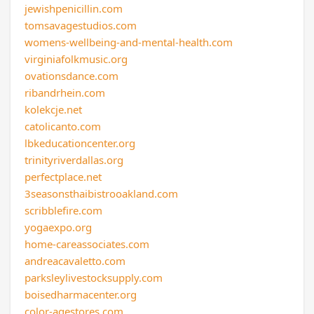
jewishpenicillin.com
tomsavagestudios.com
womens-wellbeing-and-mental-health.com
virginiafolkmusic.org
ovationsdance.com
ribandrhein.com
kolekcje.net
catolicanto.com
lbkeducationcenter.org
trinityriverdallas.org
perfectplace.net
3seasonsthaibistrooakland.com
scribblefire.com
yogaexpo.org
home-careassociates.com
andreacavaletto.com
parksleylivestocksupply.com
boisedharmacenter.org
color-agestores.com