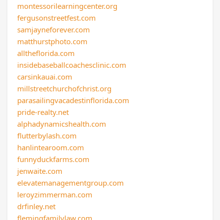
montessorilearningcenter.org
fergusonstreetfest.com
samjayneforever.com
matthurstphoto.com
alltheflorida.com
insidebaseballcoachesclinic.com
carsinkauai.com
millstreetchurchofchrist.org
parasailingvacadestinflorida.com
pride-realty.net
alphadynamicshealth.com
flutterbylash.com
hanlintearoom.com
funnyduckfarms.com
jenwaite.com
elevatemanagementgroup.com
leroyzimmerman.com
drfinley.net
flemingfamilylaw.com