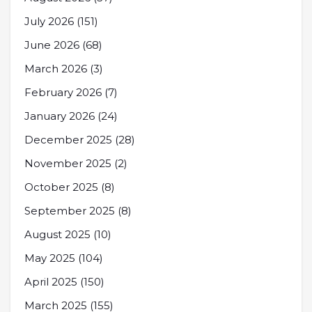
July 2026
(151)
June 2026
(68)
March 2026
(3)
February 2026
(7)
January 2026
(24)
December 2025
(28)
November 2025
(2)
October 2025
(8)
September 2025
(8)
August 2025
(10)
May 2025
(104)
April 2025
(150)
March 2025
(155)