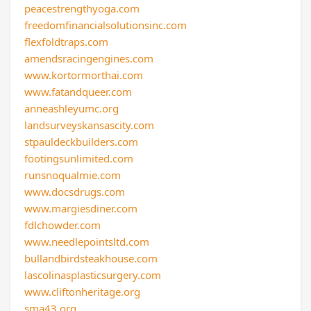
peacestrengthyoga.com
freedomfinancialsolutionsinc.com
flexfoldtraps.com
amendsracingengines.com
www.kortormorthai.com
www.fatandqueer.com
anneashleyumc.org
landsurveyskansascity.com
stpauldeckbuilders.com
footingsunlimited.com
runsnoqualmie.com
www.docsdrugs.com
www.margiesdiner.com
fdlchowder.com
www.needlepointsltd.com
bullandbirdsteakhouse.com
lascolinasplasticsurgery.com
www.cliftonheritage.org
sma43.org