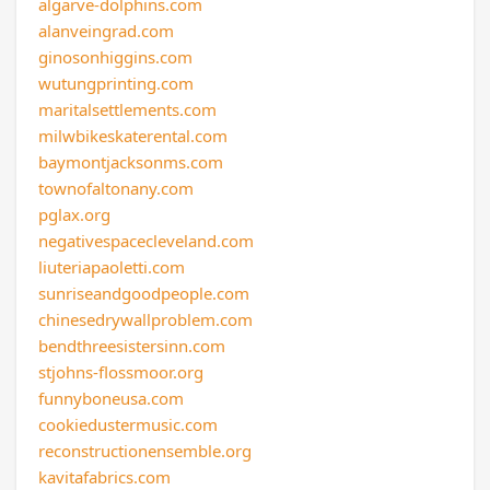
algarve-dolphins.com
alanveingrad.com
ginosonhiggins.com
wutungprinting.com
maritalsettlements.com
milwbikeskaterental.com
baymontjacksonms.com
townofaltonany.com
pglax.org
negativespacecleveland.com
liuteriapaoletti.com
sunriseandgoodpeople.com
chinesedrywallproblem.com
bendthreesistersinn.com
stjohns-flossmoor.org
funnyboneusa.com
cookiedustermusic.com
reconstructionensemble.org
kavitafabrics.com