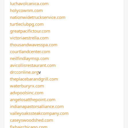
luchavolcanica.com
holycownm.com
nationwidetruckservice.com
turtleclubpg.com
greatpacifictour.com
victoriaestrella.com
thousandwavesspa.com
courtlandcenter.com
neilfindlaymsp.com
avicollisrestaurant.com
drcconline.org
v
theplacebarandgrill.com
waterburyrx.com
advpoolsinc.com
angelosatthepoint.com
indianapastorsalliance.com
valleyoakssteakcompany.com
caseyswoodshed.com
fixhairchicago.com