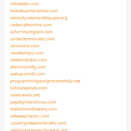
infodeets.com
hotsalsainteractive.com
serenitysalonanddayspa.org
cedarcafeonline.com
acfurnituregiant.com
undertenminutes.com
omnivere.com
rasadantips.com
newtimbuktu.com
altronicsmfg.com
eatbaconhill.com
programmingassignmentshelp.net
kidssleepover.com
newtravels.net
paydayloansforus.com
thebelmontbakery.com
safewayclassic.com
countrysidewoodcrafts.com
appliancerepairchicagoil.org