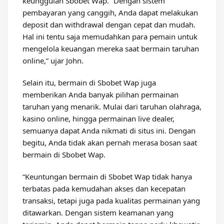
keunggulan Sbobet Wap. “Dengan sistem
pembayaran yang canggih, Anda dapat melakukan
deposit dan withdrawal dengan cepat dan mudah.
Hal ini tentu saja memudahkan para pemain untuk
mengelola keuangan mereka saat bermain taruhan
online,” ujar John.
Selain itu, bermain di Sbobet Wap juga
memberikan Anda banyak pilihan permainan
taruhan yang menarik. Mulai dari taruhan olahraga,
kasino online, hingga permainan live dealer,
semuanya dapat Anda nikmati di situs ini. Dengan
begitu, Anda tidak akan pernah merasa bosan saat
bermain di Sbobet Wap.
“Keuntungan bermain di Sbobet Wap tidak hanya
terbatas pada kemudahan akses dan kecepatan
transaksi, tetapi juga pada kualitas permainan yang
ditawarkan. Dengan sistem keamanan yang