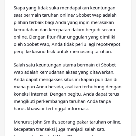
Siapa yang tidak suka mendapatkan keuntungan
saat bermain taruhan online? Sbobet Wap adalah
pilihan terbaik bagi Anda yang ingin merasakan
kemudahan dan kecepatan dalam berjudi secara
online. Dengan fitur-fitur unggulan yang dimiliki
oleh Sbobet Wap, Anda tidak perlu lagi repot-repot
pergi ke kasino fisik untuk memasang taruhan.
Salah satu keuntungan utama bermain di Sbobet
Wap adalah kemudahan akses yang ditawarkan.
Anda dapat mengakses situs ini kapan pun dan di
mana pun Anda berada, asalkan terhubung dengan
koneksi internet. Dengan begitu, Anda dapat terus
mengikuti perkembangan taruhan Anda tanpa
harus khawatir tertinggal informasi.
Menurut John Smith, seorang pakar taruhan online,
kecepatan transaksi juga menjadi salah satu