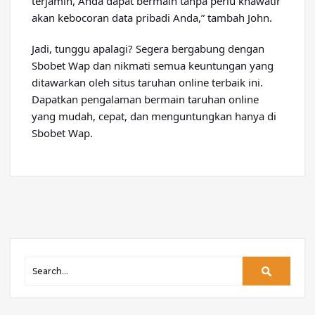
terjamin, Anda dapat bermain tanpa perlu khawatir
akan kebocoran data pribadi Anda,” tambah John.
Jadi, tunggu apalagi? Segera bergabung dengan
Sbobet Wap dan nikmati semua keuntungan yang
ditawarkan oleh situs taruhan online terbaik ini.
Dapatkan pengalaman bermain taruhan online
yang mudah, cepat, dan menguntungkan hanya di
Sbobet Wap.