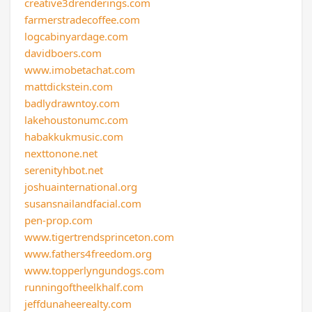
creative3drenderings.com
farmerstradecoffee.com
logcabinyardage.com
davidboers.com
www.imobetachat.com
mattdickstein.com
badlydrawntoy.com
lakehoustonumc.com
habakkukmusic.com
nexttonone.net
serenityhbot.net
joshuainternational.org
susansnailandfacial.com
pen-prop.com
www.tigertrendsprinceton.com
www.fathers4freedom.org
www.topperlyngundogs.com
runningoftheelkhalf.com
jeffdunaheerealty.com