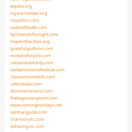
wipala.org
loyola-malawi.org
rosychicc.com
outpostboats.com
bytheendoftonight.com
hopeinthecities.org
gratefulgluttons.com
mobdroforpctv.com
cassandrasturdy.com
sanbenitoolivefestival.com
classicmoviestills.com
cafecolada.com
discoversoriano.com
thebeginnerspoint.com
www.comingholidays.net
sanfranguide.com
charmoryllc.com
3dracinginc.com