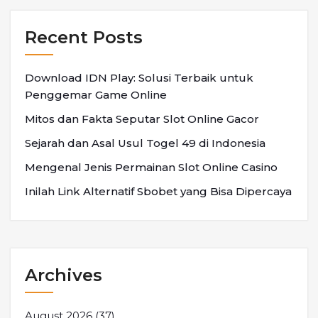
Recent Posts
Download IDN Play: Solusi Terbaik untuk
Penggemar Game Online
Mitos dan Fakta Seputar Slot Online Gacor
Sejarah dan Asal Usul Togel 49 di Indonesia
Mengenal Jenis Permainan Slot Online Casino
Inilah Link Alternatif Sbobet yang Bisa Dipercaya
Archives
August 2026
(37)