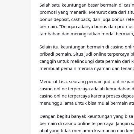
Salah satu keuntungan besar bermain di casi
promosi yang menarik. Menurut data dari sit
bonus deposit, cashback, dan juga bonus re
bermain. “Dengan adanya bonus dan promosi
tambahan dan meningkatkan modal bermain,
Selain itu, keuntungan bermain di casino onl
pribadi pemain. Situs judi online terpercay
canggih untuk melindungi data pemain dari k
membuat pemain merasa nyaman dan tenang 
Menurut Lisa, seorang pemain judi online y
casino online terpercaya adalah kemudahan d
casino online terpercaya karena proses depo
menunggu lama untuk bisa mulai bermain ata
Dengan begitu banyak keuntungan yang bisa 
bermain di casino online terpercaya. Jangan s
abal yang tidak menjamin keamanan dan kenya