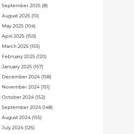
September 2025
(8)
August 2025
(10)
May 2025
(104)
April 2025
(150)
March 2025
(155)
February 2025
(120)
January 2025
(157)
December 2024
(158)
November 2024
(151)
October 2024
(152)
September 2024
(148)
August 2024
(155)
July 2024
(125)