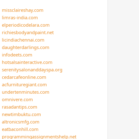
missclaireshay.com
limras-india.com
elperiodicodelara.com
richiesbodyandpaint.net
licindiachennai.com
daughterdarlings.com
infodeets.com
hotsalsainteractive.com
serenitysalonanddayspa.org
cedarcafeonline.com
acfurnituregiant.com
undertenminutes.com
omnivere.com
rasadantips.com
newtimbuktu.com
altronicsmfg.com
eatbaconhill.com
programmingassignmentshelp.net