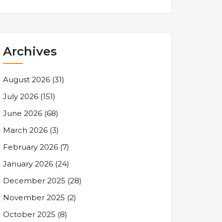
Archives
August 2026
(31)
July 2026
(151)
June 2026
(68)
March 2026
(3)
February 2026
(7)
January 2026
(24)
December 2025
(28)
November 2025
(2)
October 2025
(8)