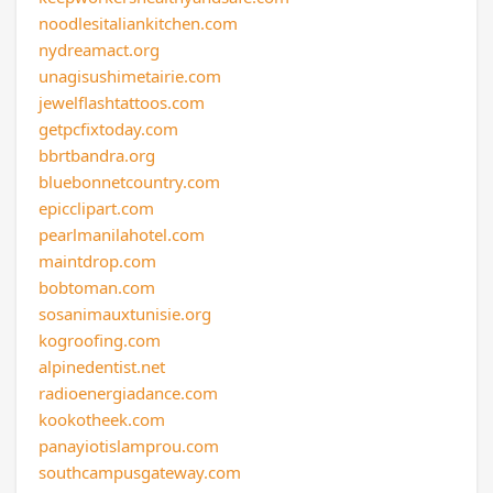
noodlesitaliankitchen.com
nydreamact.org
unagisushimetairie.com
jewelflashtattoos.com
getpcfixtoday.com
bbrtbandra.org
bluebonnetcountry.com
epicclipart.com
pearlmanilahotel.com
maintdrop.com
bobtoman.com
sosanimauxtunisie.org
kogroofing.com
alpinedentist.net
radioenergiadance.com
kookotheek.com
panayiotislamprou.com
southcampusgateway.com