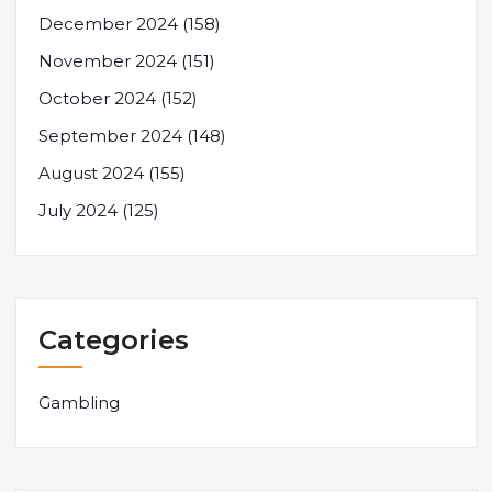
December 2024
(158)
November 2024
(151)
October 2024
(152)
September 2024
(148)
August 2024
(155)
July 2024
(125)
Categories
Gambling