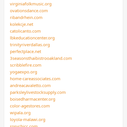
virginiafolkmusic.org
ovationsdance.com
ribandrhein.com
kolekcje.net
catolicanto.com
lbkeducationcenter.org
trinityriverdallas.org
perfectplace.net
3seasonsthaibistrooakland.com
scribblefire.com
yogaexpo.org
home-careassociates.com
andreacavaletto.com
parksleylivestocksupply.com
boisedharmacenter.org
color-agestores.com
wipala.org
loyola-malawi.org
rosychicc.com