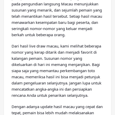
pada pengundian langsung Macau menunjukkan
susunan yang menarik, dan sejumlah pemain yang
telah menantikan hasil tersebut. Setiap hasil macau
menawarkan kesempatan baru bagi peserta, dan
seringkali nomor-nomor yang keluar menjadi
berkah untuk beberapa orang.
Dari hasil live draw macau, kami melihat beberapa
nomor yang kerap ditarik dan menjadi favorit di
kalangan pemain. Susunan nomor yang
dikeluarkan di hari ini memang menjanjikan. Bagi
siapa saja yang memantau perkembangan toto
macau, memeriksa hasil ini bisa menjadi petunjuk
dalam pengeluaran selanjutnya. Jangan lupa untuk
mencatatkan angka-angka ini dan persiapkan
rencana Anda untuk penarikan selanjutnya.
Dengan adanya update hasil macau yang cepat dan
tepat, pemain bisa lebih mudah melaksanakan