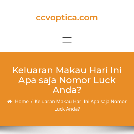
Skip to content
ccvoptica.com
Toggle
navigation
Keluaran Makau Hari Ini
Apa saja Nomor Luck
Anda?
Home
/
Keluaran Makau Hari Ini Apa saja Nomor
Luck Anda?