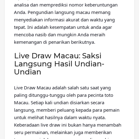
analisa dan memprediksi nomor keberuntungan
Anda. Pengundian langsung macau memang
menyediakan informasi akurat dan waktu yang
tepat. Ini adalah kesempatan untuk anda agar
mencoba nasib dan mungkin Anda meraih
kemenangan di penarikan berikutnya.
Live Draw Macau: Saksi
Langsung Hasil Undian-
Undian
Live Draw Macau adalah salah satu saat yang
paling ditunggu-tunggu oleh para pecinta toto
Macau. Setiap kali undian disiarkan secara
langsung, memberi peluang kepada para pemain
untuk melihat hasilnya dalam waktu nyata.
Keberadaan live draw ini bukan hanya menambah
seru permainan, melainkan juga memberikan