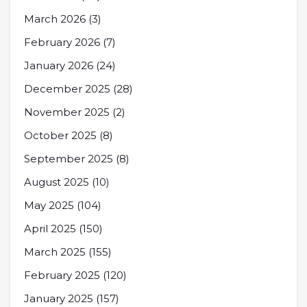
March 2026
(3)
February 2026
(7)
January 2026
(24)
December 2025
(28)
November 2025
(2)
October 2025
(8)
September 2025
(8)
August 2025
(10)
May 2025
(104)
April 2025
(150)
March 2025
(155)
February 2025
(120)
January 2025
(157)