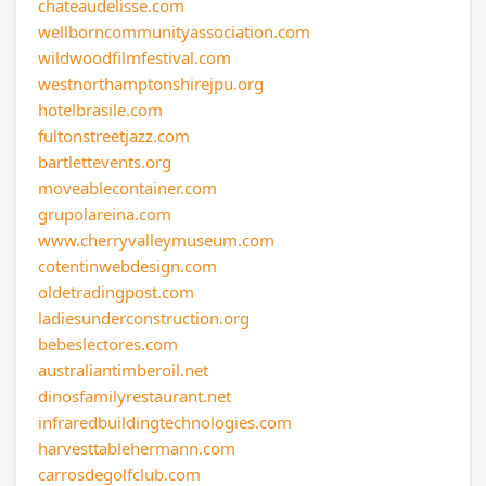
chateaudelisse.com
wellborncommunityassociation.com
wildwoodfilmfestival.com
westnorthamptonshirejpu.org
hotelbrasile.com
fultonstreetjazz.com
bartlettevents.org
moveablecontainer.com
grupolareina.com
www.cherryvalleymuseum.com
cotentinwebdesign.com
oldetradingpost.com
ladiesunderconstruction.org
bebeslectores.com
australiantimberoil.net
dinosfamilyrestaurant.net
infraredbuildingtechnologies.com
harvesttablehermann.com
carrosdegolfclub.com