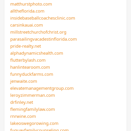
matthurstphoto.com
alltheflorida.com
insidebaseballcoachesclinic.com
carsinkauai.com
millstreetchurchofchrist.org
parasailingvacadestinflorida.com
pride-realty.net
alphadynamicshealth.com
flutterbylash.com
hanlintearoom.com
funnyduckfarms.com
jenwaite.com
elevatemanagementgroup.com
leroyzimmerman.com
drfinley.net
flemingfamilylaw.com
rnrwine.com
lakeoswegorowing.com
fuquayfamilycounseling.com