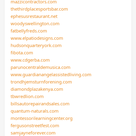
mazzicontractors.com
thethirdplacesportsbar.com
ephesusrestaurant.net
woodyswellington.com
fatbellyfreds.com
www.elpatiodesigns.com
hudsonquarteryork.com
fibota.com
www.cdgerba.com
parunocentraldemusica.com
www.guardianangelassistedliving.com
trondhjemsturnforening.com
diamondplazakenya.com
tbwredlion.com
billsautorepairandsales.com
quantum-naturals.com
montessorilearningcenter.org
fergusonstreetfest.com
samjayneforever.com