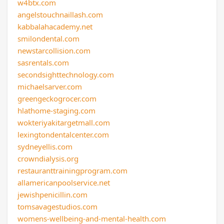
w4btx.com
angelstouchnaillash.com
kabbalahacademy.net
smilondental.com
newstarcollision.com
sasrentals.com
secondsighttechnology.com
michaelsarver.com
greengeckogrocer.com
hlathome-staging.com
wokteriyakitargetmall.com
lexingtondentalcenter.com
sydneyellis.com
crowndialysis.org
restauranttrainingprogram.com
allamericanpoolservice.net
jewishpenicillin.com
tomsavagestudios.com
womens-wellbeing-and-mental-health.com