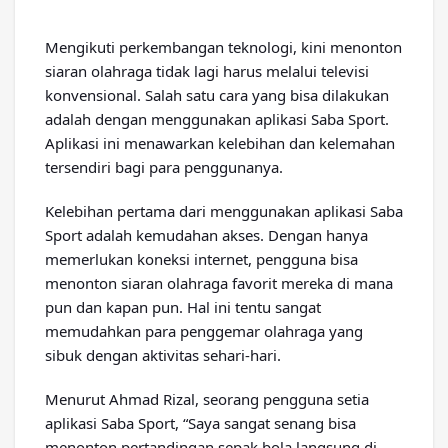
Mengikuti perkembangan teknologi, kini menonton
siaran olahraga tidak lagi harus melalui televisi
konvensional. Salah satu cara yang bisa dilakukan
adalah dengan menggunakan aplikasi Saba Sport.
Aplikasi ini menawarkan kelebihan dan kelemahan
tersendiri bagi para penggunanya.
Kelebihan pertama dari menggunakan aplikasi Saba
Sport adalah kemudahan akses. Dengan hanya
memerlukan koneksi internet, pengguna bisa
menonton siaran olahraga favorit mereka di mana
pun dan kapan pun. Hal ini tentu sangat
memudahkan para penggemar olahraga yang
sibuk dengan aktivitas sehari-hari.
Menurut Ahmad Rizal, seorang pengguna setia
aplikasi Saba Sport, “Saya sangat senang bisa
menonton pertandingan sepak bola langsung di