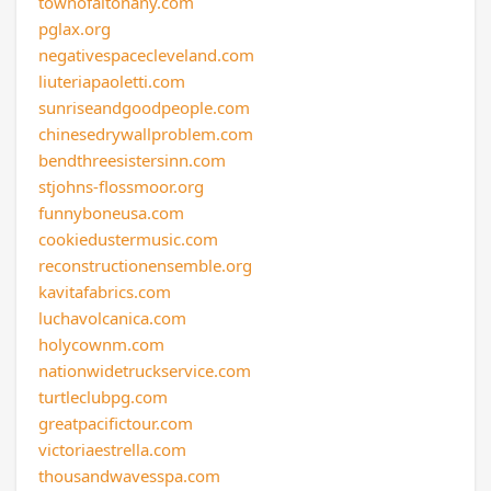
townofaltonany.com
pglax.org
negativespacecleveland.com
liuteriapaoletti.com
sunriseandgoodpeople.com
chinesedrywallproblem.com
bendthreesistersinn.com
stjohns-flossmoor.org
funnyboneusa.com
cookiedustermusic.com
reconstructionensemble.org
kavitafabrics.com
luchavolcanica.com
holycownm.com
nationwidetruckservice.com
turtleclubpg.com
greatpacifictour.com
victoriaestrella.com
thousandwavesspa.com