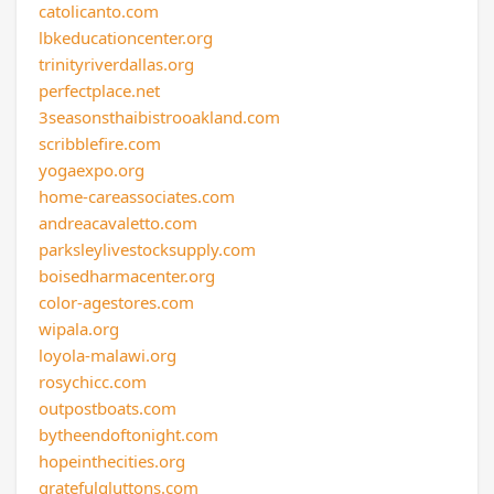
catolicanto.com
lbkeducationcenter.org
trinityriverdallas.org
perfectplace.net
3seasonsthaibistrooakland.com
scribblefire.com
yogaexpo.org
home-careassociates.com
andreacavaletto.com
parksleylivestocksupply.com
boisedharmacenter.org
color-agestores.com
wipala.org
loyola-malawi.org
rosychicc.com
outpostboats.com
bytheendoftonight.com
hopeinthecities.org
gratefulgluttons.com