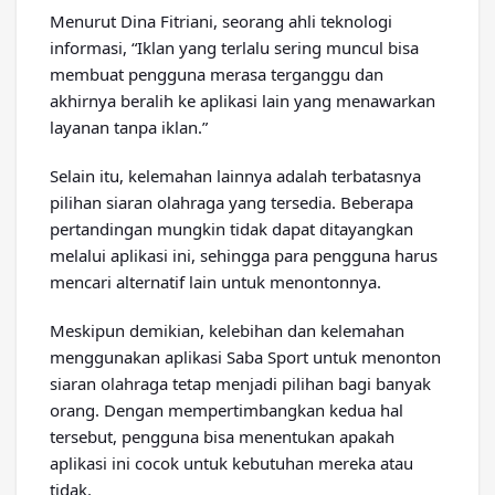
Menurut Dina Fitriani, seorang ahli teknologi
informasi, “Iklan yang terlalu sering muncul bisa
membuat pengguna merasa terganggu dan
akhirnya beralih ke aplikasi lain yang menawarkan
layanan tanpa iklan.”
Selain itu, kelemahan lainnya adalah terbatasnya
pilihan siaran olahraga yang tersedia. Beberapa
pertandingan mungkin tidak dapat ditayangkan
melalui aplikasi ini, sehingga para pengguna harus
mencari alternatif lain untuk menontonnya.
Meskipun demikian, kelebihan dan kelemahan
menggunakan aplikasi Saba Sport untuk menonton
siaran olahraga tetap menjadi pilihan bagi banyak
orang. Dengan mempertimbangkan kedua hal
tersebut, pengguna bisa menentukan apakah
aplikasi ini cocok untuk kebutuhan mereka atau
tidak.