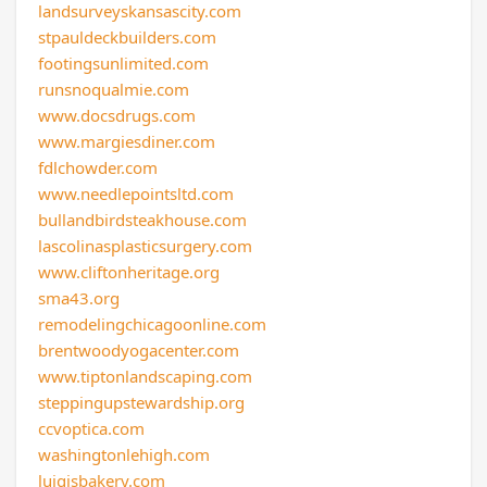
landsurveyskansascity.com
stpauldeckbuilders.com
footingsunlimited.com
runsnoqualmie.com
www.docsdrugs.com
www.margiesdiner.com
fdlchowder.com
www.needlepointsltd.com
bullandbirdsteakhouse.com
lascolinasplasticsurgery.com
www.cliftonheritage.org
sma43.org
remodelingchicagoonline.com
brentwoodyogacenter.com
www.tiptonlandscaping.com
steppingupstewardship.org
ccvoptica.com
washingtonlehigh.com
luigisbakery.com