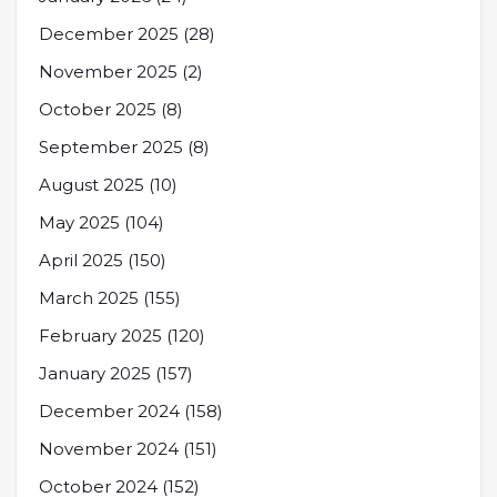
December 2025
(28)
November 2025
(2)
October 2025
(8)
September 2025
(8)
August 2025
(10)
May 2025
(104)
April 2025
(150)
March 2025
(155)
February 2025
(120)
January 2025
(157)
December 2024
(158)
November 2024
(151)
October 2024
(152)