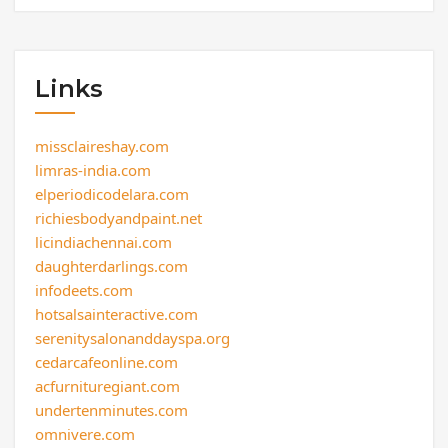
Links
missclaireshay.com
limras-india.com
elperiodicodelara.com
richiesbodyandpaint.net
licindiachennai.com
daughterdarlings.com
infodeets.com
hotsalsainteractive.com
serenitysalonanddayspa.org
cedarcafeonline.com
acfurnituregiant.com
undertenminutes.com
omnivere.com