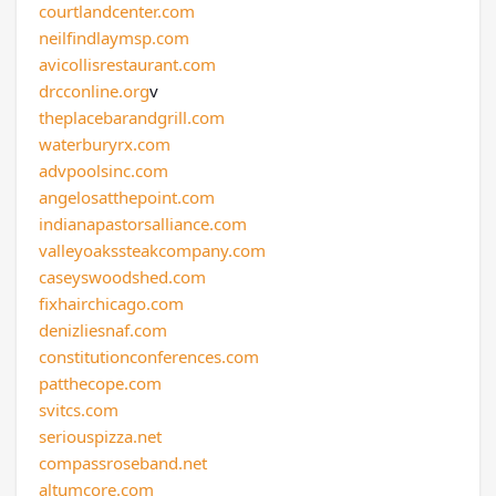
courtlandcenter.com
neilfindlaymsp.com
avicollisrestaurant.com
drcconline.org
v
theplacebarandgrill.com
waterburyrx.com
advpoolsinc.com
angelosatthepoint.com
indianapastorsalliance.com
valleyoakssteakcompany.com
caseyswoodshed.com
fixhairchicago.com
denizliesnaf.com
constitutionconferences.com
patthecope.com
svitcs.com
seriouspizza.net
compassroseband.net
altumcore.com