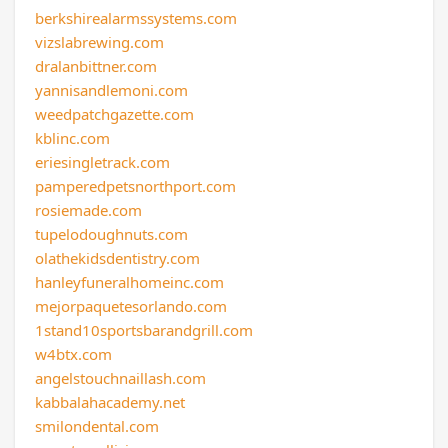
berkshirealarmssystems.com
vizslabrewing.com
dralanbittner.com
yannisandlemoni.com
weedpatchgazette.com
kblinc.com
eriesingletrack.com
pamperedpetsnorthport.com
rosiemade.com
tupelodoughnuts.com
olathekidsdentistry.com
hanleyfuneralhomeinc.com
mejorpaquetesorlando.com
1stand10sportsbarandgrill.com
w4btx.com
angelstouchnaillash.com
kabbalahacademy.net
smilondental.com