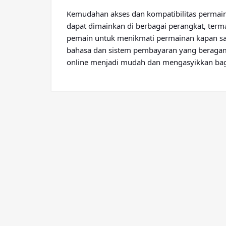
Kemudahan akses dan kompatibilitas permaina
dapat dimainkan di berbagai perangkat, ter
pemain untuk menikmati permainan kapan sa
bahasa dan sistem pembayaran yang beraga
online menjadi mudah dan mengasyikkan bag