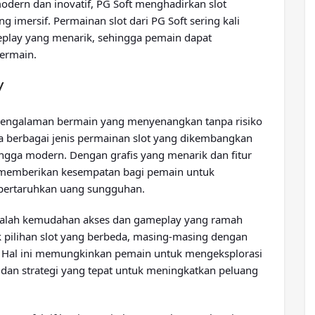
dern dan inovatif, PG Soft menghadirkan slot
 imersif. Permainan slot dari PG Soft sering kali
play yang menarik, sehingga pemain dapat
bermain.
y
pengalaman bermain yang menyenangkan tanpa risiko
 berbagai jenis permainan slot yang dikembangkan
hingga modern. Dengan grafis yang menarik dan fitur
 memberikan kesempatan bagi pemain untuk
pertaruhkan uang sungguhan.
adalah kemudahan akses dan gameplay yang ramah
ilihan slot yang berbeda, masing-masing dengan
 Hal ini memungkinkan pemain untuk mengeksplorasi
s, dan strategi yang tepat untuk meningkatkan peluang