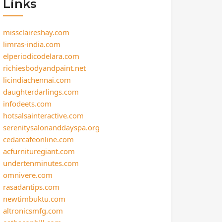
Links
missclaireshay.com
limras-india.com
elperiodicodelara.com
richiesbodyandpaint.net
licindiachennai.com
daughterdarlings.com
infodeets.com
hotsalsainteractive.com
serenitysalonanddayspa.org
cedarcafeonline.com
acfurnituregiant.com
undertenminutes.com
omnivere.com
rasadantips.com
newtimbuktu.com
altronicsmfg.com