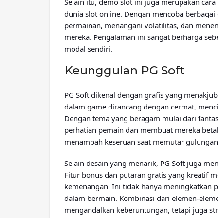
Selain itu, demo slot ini juga merupakan ca
dunia slot online. Dengan mencoba berbagai d
permainan, menangani volatilitas, dan menen
mereka. Pengalaman ini sangat berharga s
modal sendiri.
Keunggulan PG Soft
PG Soft dikenal dengan grafis yang menakjubk
dalam game dirancang dengan cermat, menc
Dengan tema yang beragam mulai dari fantas
perhatian pemain dan membuat mereka betah
menambah keseruan saat memutar gulungan
Selain desain yang menarik, PG Soft juga men
Fitur bonus dan putaran gratis yang kreatif
kemenangan. Ini tidak hanya meningkatkan 
dalam bermain. Kombinasi dari elemen-elem
mengandalkan keberuntungan, tetapi juga str