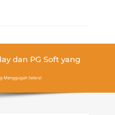
Play dan PG Soft yang
ang Menggugah Selera!