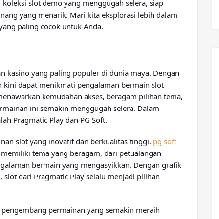
 koleksi slot demo yang menggugah selera, siap
ng yang menarik. Mari kita eksplorasi lebih dalam
 yang paling cocok untuk Anda.
nan kasino yang paling populer di dunia maya. Dengan
n kini dapat menikmati pengalaman bermain slot
ine menawarkan kemudahan akses, beragam pilihan tema,
ermainan ini semakin menggugah selera. Dalam
alah Pragmatic Play dan PG Soft.
an slot yang inovatif dan berkualitas tinggi.
pg soft
 memiliki tema yang beragam, dari petualangan
ngalaman bermain yang mengasyikkan. Dengan grafik
lot dari Pragmatic Play selalu menjadi pilihan
an pengembang permainan yang semakin meraih