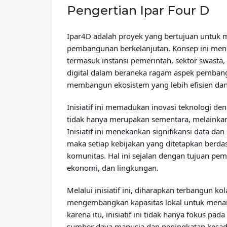
Pengertian Ipar Four D
Ipar4D adalah proyek yang bertujuan untuk 
pembangunan berkelanjutan. Konsep ini meng
termasuk instansi pemerintah, sektor swasta,
digital dalam beraneka ragam aspek pemban
membangun ekosistem yang lebih efisien da
Inisiatif ini memadukan inovasi teknologi deng
tidak hanya merupakan sementara, melaink
Inisiatif ini menekankan signifikansi data d
maka setiap kebijakan yang ditetapkan berd
komunitas. Hal ini sejalan dengan tujuan pe
ekonomi, dan lingkungan.
Melalui inisiatif ini, diharapkan terbangun 
mengembangkan kapasitas lokal untuk menang
karena itu, inisiatif ini tidak hanya fokus pa
sumber daya manusia dan peningkatan kesada