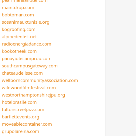
pearlmanilahotel.com
maintdrop.com
bobtoman.com
sosanimauxtunisie.org
kogroofing.com
alpinedentist.net
radioenergiadance.com
kookotheek.com
panayiotislamprou.com
southcampusgateway.com
chateaudelisse.com
wellborncommunityassociation.com
wildwoodfilmfestival.com
westnorthamptonshirejpu.org
hotelbrasile.com
fultonstreetjazz.com
bartlettevents.org
moveablecontainer.com
grupolareina.com