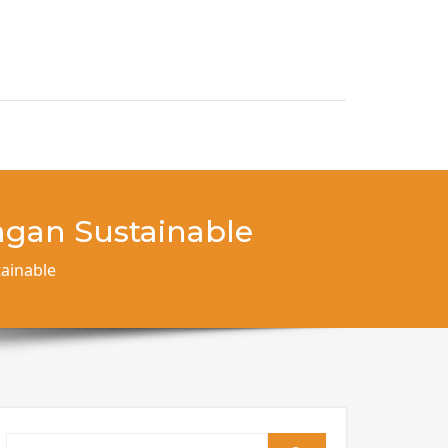
ngan Sustainable
ainable