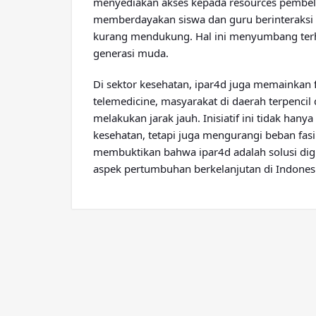
menyediakan akses kepada resources pembelaj
memberdayakan siswa dan guru berinteraksi s
kurang mendukung. Hal ini menyumbang terha
generasi muda.
Di sektor kesehatan, ipar4d juga memainka
telemedicine, masyarakat di daerah terpencil
melakukan jarak jauh. Inisiatif ini tidak ha
kesehatan, tetapi juga mengurangi beban fasil
membuktikan bahwa ipar4d adalah solusi dig
aspek pertumbuhan berkelanjutan di Indones