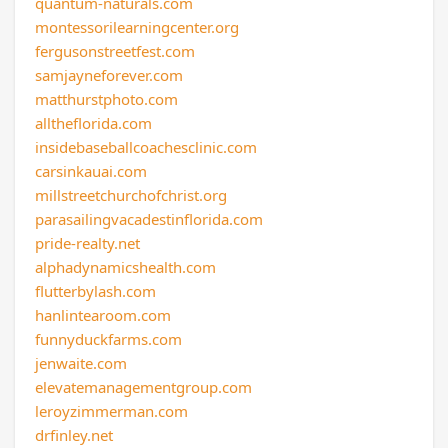
quantum-naturals.com
montessorilearningcenter.org
fergusonstreetfest.com
samjayneforever.com
matthurstphoto.com
alltheflorida.com
insidebaseballcoachesclinic.com
carsinkauai.com
millstreetchurchofchrist.org
parasailingvacadestinflorida.com
pride-realty.net
alphadynamicshealth.com
flutterbylash.com
hanlintearoom.com
funnyduckfarms.com
jenwaite.com
elevatemanagementgroup.com
leroyzimmerman.com
drfinley.net