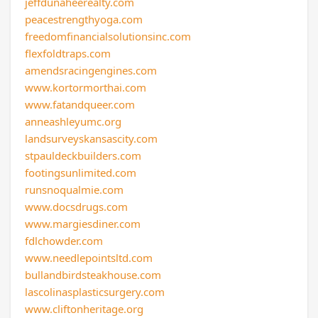
jeffdunaheerealty.com
peacestrengthyoga.com
freedomfinancialsolutionsinc.com
flexfoldtraps.com
amendsracingengines.com
www.kortormorthai.com
www.fatandqueer.com
anneashleyumc.org
landsurveyskansascity.com
stpauldeckbuilders.com
footingsunlimited.com
runsnoqualmie.com
www.docsdrugs.com
www.margiesdiner.com
fdlchowder.com
www.needlepointsltd.com
bullandbirdsteakhouse.com
lascolinasplasticsurgery.com
www.cliftonheritage.org