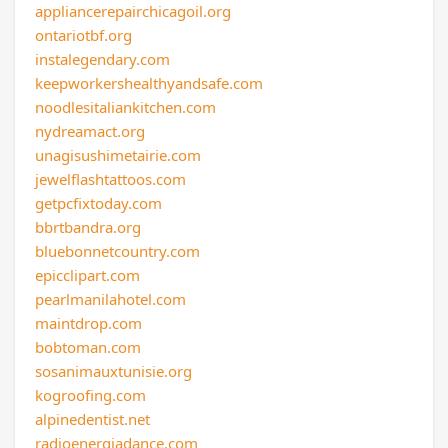
appliancerepairchicagoil.org
ontariotbf.org
instalegendary.com
keepworkershealthyandsafe.com
noodlesitaliankitchen.com
nydreamact.org
unagisushimetairie.com
jewelflashtattoos.com
getpcfixtoday.com
bbrtbandra.org
bluebonnetcountry.com
epicclipart.com
pearlmanilahotel.com
maintdrop.com
bobtoman.com
sosanimauxtunisie.org
kogroofing.com
alpinedentist.net
radioenergiadance.com