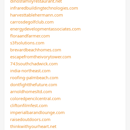
dinosfamilyrestaurant.net
infraredbuildingtechnologies.com
harvesttablehermann.com
carrosdegolfclub.com
energydevelopmentassociates.com
floraandfarmer.com
s3fsolutions.com
brevardbeachhomes.com
escapefromtheivorytower.com
743southchadwick.com
india-northeast.com
roofing-palmbeach.com
dontfightthefuture.com
arnoldhomesltd.com
coloredpencilcentral.com
cliftonfilmfest.com
imperialbarandlounge.com
raisedoutdoors.com
thinkwithyourheart.net