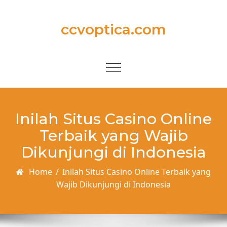
Skip to content
ccvoptica.com
Toggle
navigation
Inilah Situs Casino Online
Terbaik yang Wajib
Dikunjungi di Indonesia
Home
/
Inilah Situs Casino Online Terbaik yang
Wajib Dikunjungi di Indonesia