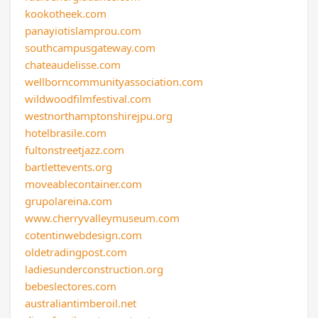
kookotheek.com
panayiotislamprou.com
southcampusgateway.com
chateaudelisse.com
wellborncommunityassociation.com
wildwoodfilmfestival.com
westnorthamptonshirejpu.org
hotelbrasile.com
fultonstreetjazz.com
bartlettevents.org
moveablecontainer.com
grupolareina.com
www.cherryvalleymuseum.com
cotentinwebdesign.com
oldetradingpost.com
ladiesunderconstruction.org
bebeslectores.com
australiantimberoil.net