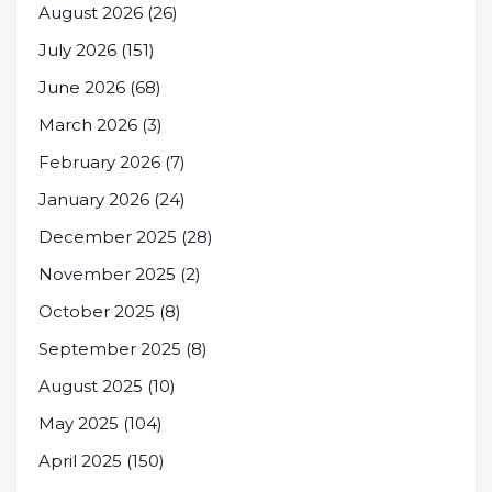
August 2026
(26)
July 2026
(151)
June 2026
(68)
March 2026
(3)
February 2026
(7)
January 2026
(24)
December 2025
(28)
November 2025
(2)
October 2025
(8)
September 2025
(8)
August 2025
(10)
May 2025
(104)
April 2025
(150)