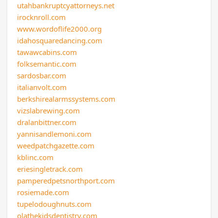
utahbankruptcyattorneys.net
irocknroll.com
www.wordoflife2000.org
idahosquaredancing.com
tawawcabins.com
folksemantic.com
sardosbar.com
italianvolt.com
berkshirealarmssystems.com
vizslabrewing.com
dralanbittner.com
yannisandlemoni.com
weedpatchgazette.com
kblinc.com
eriesingletrack.com
pamperedpetsnorthport.com
rosiemade.com
tupelodoughnuts.com
olathekidsdentistry.com