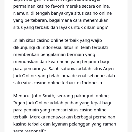
permainan kasino favorit mereka secara online.
Namun, di tengah banyaknya situs casino online
yang bertebaran, bagaimana cara menemukan
situs yang terbaik dan layak untuk dikunjungi?
Inilah situs casino online terbaik yang wajib
dikunjungi di Indonesia. Situs ini telah terbukti
memberikan pengalaman bermain yang
memuaskan dan keamanan yang terjamin bagi
para pemainnya. Salah satunya adalah situs Agen
Judi Online, yang telah lama dikenal sebagai salah
satu situs casino online terbaik di Indonesia.
Menurut John Smith, seorang pakar judi online,
“Agen Judi Online adalah pilihan yang tepat bagi
para pemain yang mencari situs casino online
terbaik. Mereka menawarkan berbagai permainan
kasino terbaik dan layanan pelanggan yang ramah
serta responsif.”