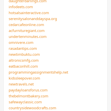
daughterdarlings.com
infodeets.com
hotsalsainteractive.com
serenitysalonanddayspa.org
cedarcafeonline.com
acfurnituregiant.com
undertenminutes.com
omnivere.com
rasadantips.com
newtimbuktu.com
altronicsmfg.com
eatbaconhill.com
programmingassignmentshelp.net
kidssleepover.com
newtravels.net
paydayloansforus.com
thebelmontbakery.com
safewayclassic.com
countrysidewoodcrafts.com