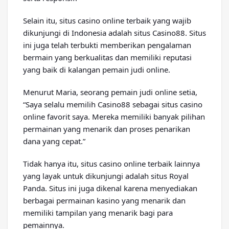
Selain itu, situs casino online terbaik yang wajib
dikunjungi di Indonesia adalah situs Casino88. Situs
ini juga telah terbukti memberikan pengalaman
bermain yang berkualitas dan memiliki reputasi
yang baik di kalangan pemain judi online.
Menurut Maria, seorang pemain judi online setia,
“Saya selalu memilih Casino88 sebagai situs casino
online favorit saya. Mereka memiliki banyak pilihan
permainan yang menarik dan proses penarikan
dana yang cepat.”
Tidak hanya itu, situs casino online terbaik lainnya
yang layak untuk dikunjungi adalah situs Royal
Panda. Situs ini juga dikenal karena menyediakan
berbagai permainan kasino yang menarik dan
memiliki tampilan yang menarik bagi para
pemainnya.