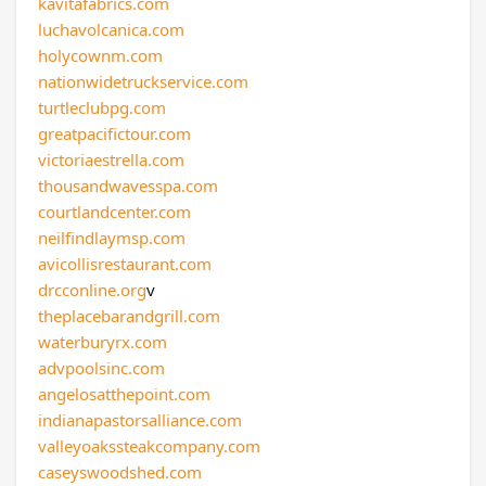
kavitafabrics.com
luchavolcanica.com
holycownm.com
nationwidetruckservice.com
turtleclubpg.com
greatpacifictour.com
victoriaestrella.com
thousandwavesspa.com
courtlandcenter.com
neilfindlaymsp.com
avicollisrestaurant.com
drcconline.org
v
theplacebarandgrill.com
waterburyrx.com
advpoolsinc.com
angelosatthepoint.com
indianapastorsalliance.com
valleyoakssteakcompany.com
caseyswoodshed.com