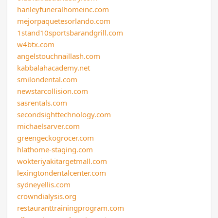
hanleyfuneralhomeinc.com
mejorpaquetesorlando.com
1stand10sportsbarandgrill.com
w4btx.com
angelstouchnaillash.com
kabbalahacademy.net
smilondental.com
newstarcollision.com
sasrentals.com
secondsighttechnology.com
michaelsarver.com
greengeckogrocer.com
hlathome-staging.com
wokteriyakitargetmall.com
lexingtondentalcenter.com
sydneyellis.com
crowndialysis.org
restauranttrainingprogram.com