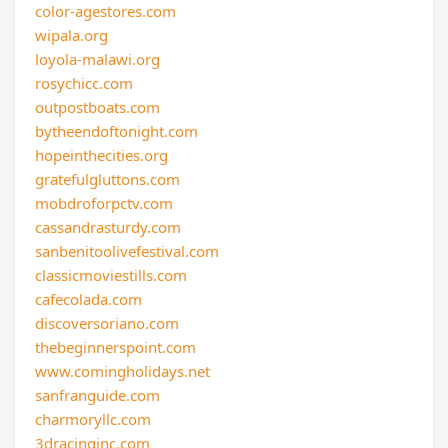
color-agestores.com
wipala.org
loyola-malawi.org
rosychicc.com
outpostboats.com
bytheendoftonight.com
hopeinthecities.org
gratefulgluttons.com
mobdroforpctv.com
cassandrasturdy.com
sanbenitoolivefestival.com
classicmoviestills.com
cafecolada.com
discoversoriano.com
thebeginnerspoint.com
www.comingholidays.net
sanfranguide.com
charmoryllc.com
3dracinginc.com