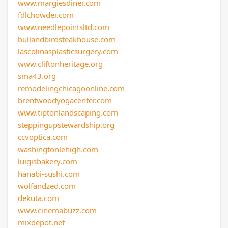
www.margiesdiner.com
fdlchowder.com
www.needlepointsltd.com
bullandbirdsteakhouse.com
lascolinasplasticsurgery.com
www.cliftonheritage.org
sma43.org
remodelingchicagoonline.com
brentwoodyogacenter.com
www.tiptonlandscaping.com
steppingupstewardship.org
ccvoptica.com
washingtonlehigh.com
luigisbakery.com
hanabi-sushi.com
wolfandzed.com
dekuta.com
www.cinemabuzz.com
mixdepot.net