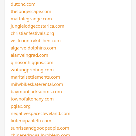
dutonc.com
thelongescape.com
mattolegrange.com
junglelodgecostarica.com
christianfestivals.org
visitcountrykitchen.com
algarve-dolphins.com
alanveingrad.com
ginosonhiggins.com
wutungprinting.com
maritalsettlements.com
milwbikeskaterental.com
baymontjacksonms.com
townofaltonany.com
pglax.org
negativespacecleveland.com
liuteriapaoletti.com
sunriseandgoodpeople.com
chinesedrywallproblem.com