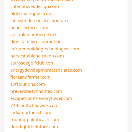
cotentinwebdesign.com
oldetradingpost.com
ladiesunderconstruction.org
bebeslectores.com
australiantimberoil.net
dinosfamilyrestaurant.net
infraredbuildingtechnologies.com
harvesttablehermann.com
carrosdegolfclub.com
energydevelopmentassociates.com
floraandfarmer.com
s3fsolutions.com
brevardbeachhomes.com
escapefromtheivorytower.com
743southchadwick.com
india-northeast.com
roofing-palmbeach.com
dontfightthefuture.com