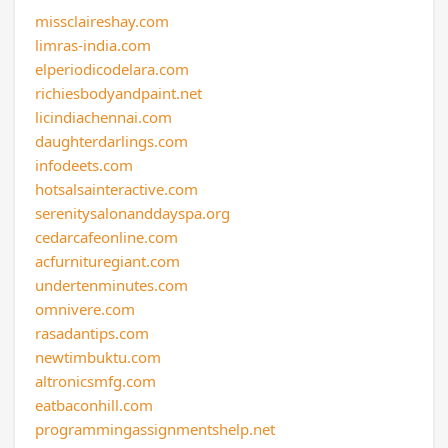
missclaireshay.com
limras-india.com
elperiodicodelara.com
richiesbodyandpaint.net
licindiachennai.com
daughterdarlings.com
infodeets.com
hotsalsainteractive.com
serenitysalonanddayspa.org
cedarcafeonline.com
acfurnituregiant.com
undertenminutes.com
omnivere.com
rasadantips.com
newtimbuktu.com
altronicsmfg.com
eatbaconhill.com
programmingassignmentshelp.net