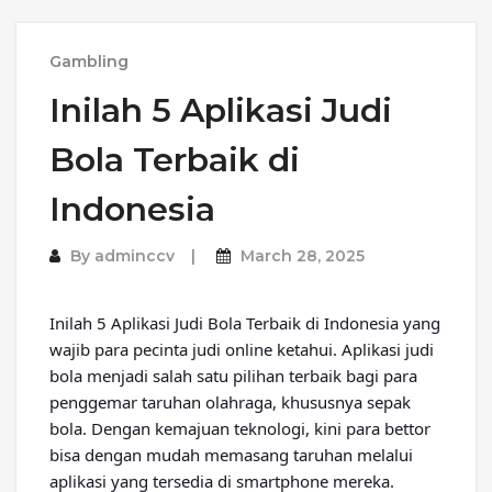
Gambling
Inilah 5 Aplikasi Judi
Bola Terbaik di
Indonesia
By
adminccv
March 28, 2025
Inilah 5 Aplikasi Judi Bola Terbaik di Indonesia yang
wajib para pecinta judi online ketahui. Aplikasi judi
bola menjadi salah satu pilihan terbaik bagi para
penggemar taruhan olahraga, khususnya sepak
bola. Dengan kemajuan teknologi, kini para bettor
bisa dengan mudah memasang taruhan melalui
aplikasi yang tersedia di smartphone mereka.