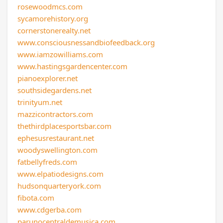
rosewoodmcs.com
sycamorehistory.org
cornerstonerealty.net
www.consciousnessandbiofeedback.org
www.iamzowilliams.com
www.hastingsgardencenter.com
pianoexplorer.net
southsidegardens.net
trinityum.net
mazzicontractors.com
thethirdplacesportsbar.com
ephesusrestaurant.net
woodyswellington.com
fatbellyfreds.com
www.elpatiodesigns.com
hudsonquarteryork.com
fibota.com
www.cdgerba.com
parunocentraldemusica.com