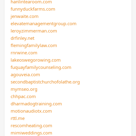
hanlintearoom.com
funnyduckfarms.com
jenwaite.com
elevatemanagementgroup.com
leroyzimmerman.com
drfinley.net
flemingfamilylaw.com
rnrwine.com
lakeoswegorowing.com
fuquayfamilycounseling.com
agouveia.com
secondbaptistchurchofolathe.org
mymseo.org
chhpac.com
dharmadogtraining.com
motionaudiotx.com
rttl.me
rescomheating.com
mimiweddings.com