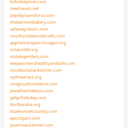
kidssleepover.com
newtravels.net
paydayloansforus.com
thebelmontbakery.com
safewayclassic.com
countrysidewoodcrafts.com
appliancerepairchicagoil.org
ontariotbf.org
instalegendary.com
keepworkershealthyandsafe.com
noodlesitaliankitchen.com
nydreamact.org
unagisushimetairie.com
jewelflashtattoos.com
getpcfixtoday.com
bbrtbandra.org
bluebonnetcountry.com
epicclipart.com
pearlmanilahotel.com