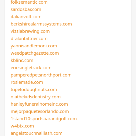
folksemantic.com
sardosbar.com
italianvolt.com
berkshirealarmssystems.com
vizslabrewing.com
dralanbittner.com
yannisandlemoni.com
weedpatchgazette.com
kblinc.com
eriesingletrack.com
pamperedpetsnorthport.com
rosiemade.com
tupelodoughnuts.com
olathekidsdentistry.com
hanleyfuneralhomeinc.com
mejorpaquetesorlando.com
1stand10sportsbarandgrill.com
w4btx.com
angelstouchnaillash.com