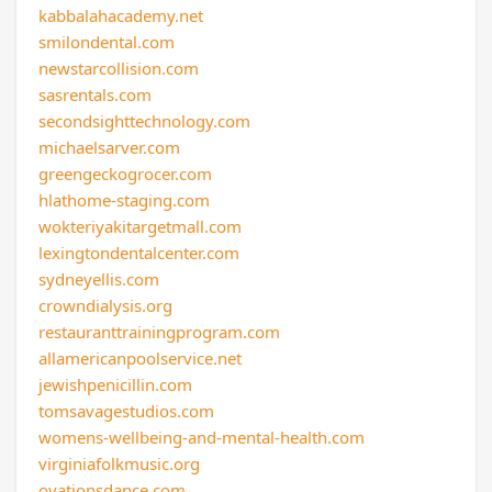
kabbalahacademy.net
smilondental.com
newstarcollision.com
sasrentals.com
secondsighttechnology.com
michaelsarver.com
greengeckogrocer.com
hlathome-staging.com
wokteriyakitargetmall.com
lexingtondentalcenter.com
sydneyellis.com
crowndialysis.org
restauranttrainingprogram.com
allamericanpoolservice.net
jewishpenicillin.com
tomsavagestudios.com
womens-wellbeing-and-mental-health.com
virginiafolkmusic.org
ovationsdance.com