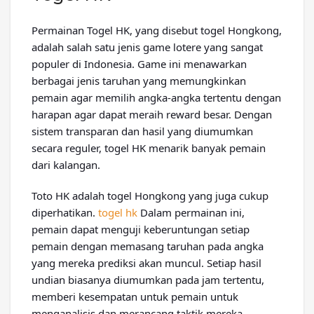
Permainan Togel HK, yang disebut togel Hongkong,
adalah salah satu jenis game lotere yang sangat
populer di Indonesia. Game ini menawarkan
berbagai jenis taruhan yang memungkinkan
pemain agar memilih angka-angka tertentu dengan
harapan agar dapat meraih reward besar. Dengan
sistem transparan dan hasil yang diumumkan
secara reguler, togel HK menarik banyak pemain
dari kalangan.
Toto HK adalah togel Hongkong yang juga cukup
diperhatikan.
togel hk
Dalam permainan ini,
pemain dapat menguji keberuntungan setiap
pemain dengan memasang taruhan pada angka
yang mereka prediksi akan muncul. Setiap hasil
undian biasanya diumumkan pada jam tertentu,
memberi kesempatan untuk pemain untuk
menganalisis dan merancang taktik mereka