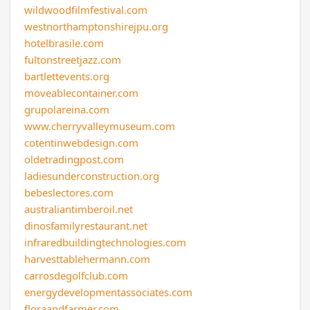
wildwoodfilmfestival.com
westnorthamptonshirejpu.org
hotelbrasile.com
fultonstreetjazz.com
bartlettevents.org
moveablecontainer.com
grupolareina.com
www.cherryvalleymuseum.com
cotentinwebdesign.com
oldetradingpost.com
ladiesunderconstruction.org
bebeslectores.com
australiantimberoil.net
dinosfamilyrestaurant.net
infraredbuildingtechnologies.com
harvesttablehermann.com
carrosdegolfclub.com
energydevelopmentassociates.com
floraandfarmer.com