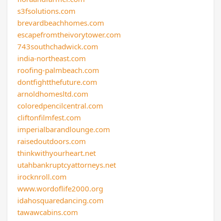
s3fsolutions.com
brevardbeachhomes.com
escapefromtheivorytower.com
743southchadwick.com
india-northeast.com
roofing-palmbeach.com
dontfightthefuture.com
arnoldhomesltd.com
coloredpencilcentral.com
cliftonfilmfest.com
imperialbarandlounge.com
raisedoutdoors.com
thinkwithyourheart.net
utahbankruptcyattorneys.net
irocknroll.com
www.wordoflife2000.org
idahosquaredancing.com
tawawcabins.com