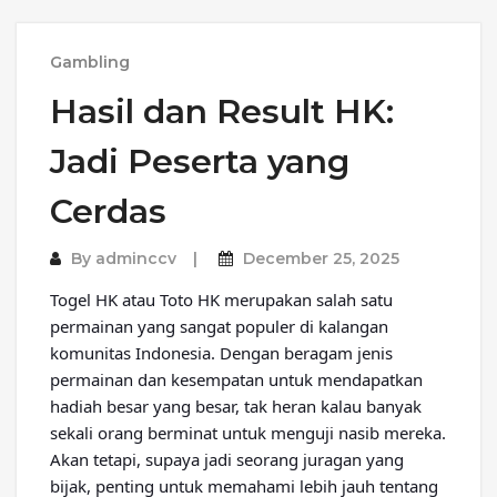
Gambling
Hasil dan Result HK:
Jadi Peserta yang
Cerdas
By
adminccv
December 25, 2025
Togel HK atau Toto HK merupakan salah satu
permainan yang sangat populer di kalangan
komunitas Indonesia. Dengan beragam jenis
permainan dan kesempatan untuk mendapatkan
hadiah besar yang besar, tak heran kalau banyak
sekali orang berminat untuk menguji nasib mereka.
Akan tetapi, supaya jadi seorang juragan yang
bijak, penting untuk memahami lebih jauh tentang