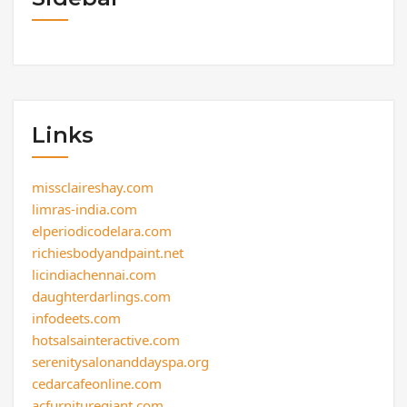
Links
missclaireshay.com
limras-india.com
elperiodicodelara.com
richiesbodyandpaint.net
licindiachennai.com
daughterdarlings.com
infodeets.com
hotsalsainteractive.com
serenitysalonanddayspa.org
cedarcafeonline.com
acfurnituregiant.com