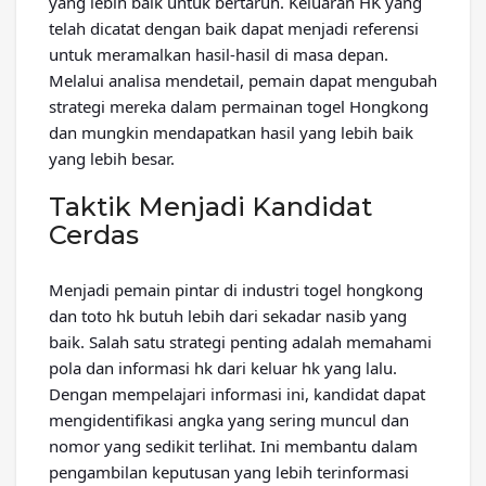
yang lebih baik untuk bertaruh. Keluaran HK yang
telah dicatat dengan baik dapat menjadi referensi
untuk meramalkan hasil-hasil di masa depan.
Melalui analisa mendetail, pemain dapat mengubah
strategi mereka dalam permainan togel Hongkong
dan mungkin mendapatkan hasil yang lebih baik
yang lebih besar.
Taktik Menjadi Kandidat
Cerdas
Menjadi pemain pintar di industri togel hongkong
dan toto hk butuh lebih dari sekadar nasib yang
baik. Salah satu strategi penting adalah memahami
pola dan informasi hk dari keluar hk yang lalu.
Dengan mempelajari informasi ini, kandidat dapat
mengidentifikasi angka yang sering muncul dan
nomor yang sedikit terlihat. Ini membantu dalam
pengambilan keputusan yang lebih terinformasi