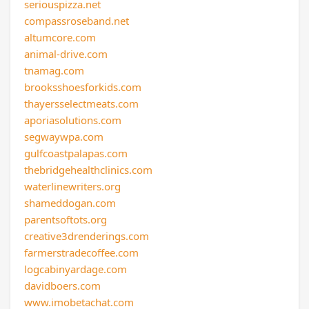
seriouspizza.net
compassroseband.net
altumcore.com
animal-drive.com
tnamag.com
brooksshoesforkids.com
thayersselectmeats.com
aporiasolutions.com
segwaywpa.com
gulfcoastpalapas.com
thebridgehealthclinics.com
waterlinewriters.org
shameddogan.com
parentsoftots.org
creative3drenderings.com
farmerstradecoffee.com
logcabinyardage.com
davidboers.com
www.imobetachat.com