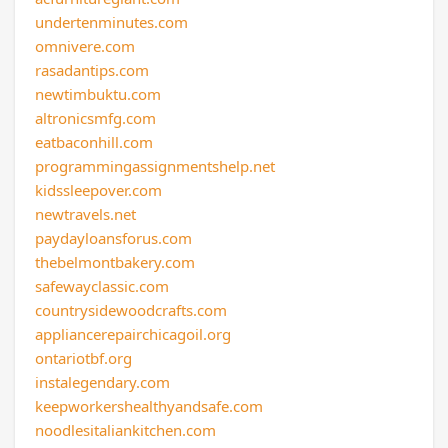
undertenminutes.com
omnivere.com
rasadantips.com
newtimbuktu.com
altronicsmfg.com
eatbaconhill.com
programmingassignmentshelp.net
kidssleepover.com
newtravels.net
paydayloansforus.com
thebelmontbakery.com
safewayclassic.com
countrysidewoodcrafts.com
appliancerepairchicagoil.org
ontariotbf.org
instalegendary.com
keepworkershealthyandsafe.com
noodlesitaliankitchen.com