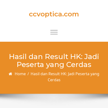
Skip to content
ccvoptica.com
Toggle
navigation
Hasil dan Result HK: Jadi
Peserta yang Cerdas
Home
/
Hasil dan Result HK: Jadi Peserta yang
Cerdas