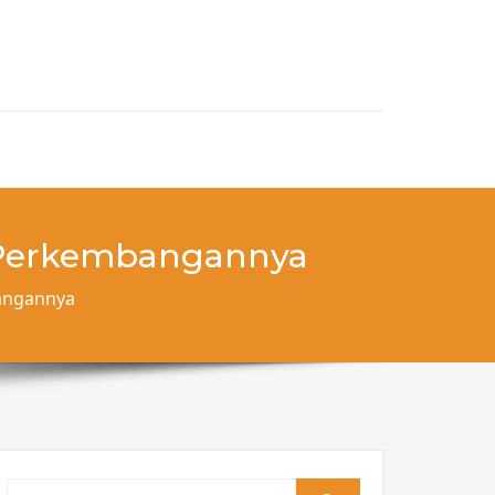
n Perkembangannya
bangannya