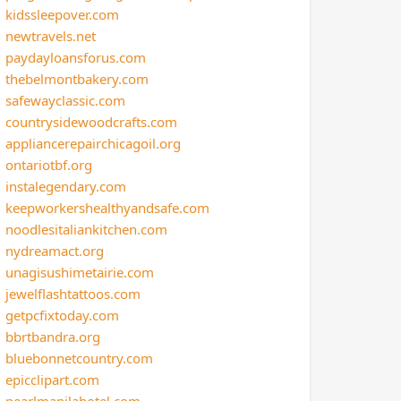
kidssleepover.com
newtravels.net
paydayloansforus.com
thebelmontbakery.com
safewayclassic.com
countrysidewoodcrafts.com
appliancerepairchicagoil.org
ontariotbf.org
instalegendary.com
keepworkershealthyandsafe.com
noodlesitaliankitchen.com
nydreamact.org
unagisushimetairie.com
jewelflashtattoos.com
getpcfixtoday.com
bbrtbandra.org
bluebonnetcountry.com
epicclipart.com