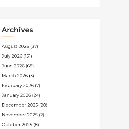
Archives
August 2026
(37)
July 2026
(151)
June 2026
(68)
March 2026
(3)
February 2026
(7)
January 2026
(24)
December 2025
(28)
November 2025
(2)
October 2025
(8)