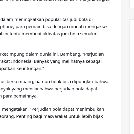
dalam meningkatkan popularitas judi bola di
rtphone, para pemain bisa dengan mudah mengakses
l ini tentu membuat aktivitas judi bola semakin
erkecimpung dalam dunia ini, Bambang, “Perjudian
arakat Indonesia. Banyak yang melihatnya sebagai
apatkan keuntungan.”
erus berkembang, namun tidak bisa dipungkiri bahwa
Banyak yang menilai bahwa perjudian bola dapat
 para pemainnya.
aya, mengatakan, “Perjudian bola dapat menimbulkan
orang. Penting bagi masyarakat untuk lebih bijak