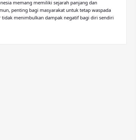
onesia memang memiliki sejarah panjang dan
un, penting bagi masyarakat untuk tetap waspada
r tidak menimbulkan dampak negatif bagi diri sendiri