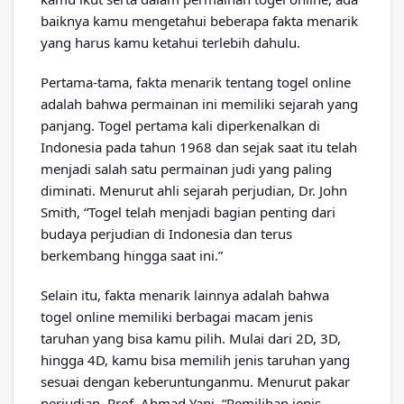
baiknya kamu mengetahui beberapa fakta menarik
yang harus kamu ketahui terlebih dahulu.
Pertama-tama, fakta menarik tentang togel online
adalah bahwa permainan ini memiliki sejarah yang
panjang. Togel pertama kali diperkenalkan di
Indonesia pada tahun 1968 dan sejak saat itu telah
menjadi salah satu permainan judi yang paling
diminati. Menurut ahli sejarah perjudian, Dr. John
Smith, “Togel telah menjadi bagian penting dari
budaya perjudian di Indonesia dan terus
berkembang hingga saat ini.”
Selain itu, fakta menarik lainnya adalah bahwa
togel online memiliki berbagai macam jenis
taruhan yang bisa kamu pilih. Mulai dari 2D, 3D,
hingga 4D, kamu bisa memilih jenis taruhan yang
sesuai dengan keberuntunganmu. Menurut pakar
perjudian, Prof. Ahmad Yani, “Pemilihan jenis