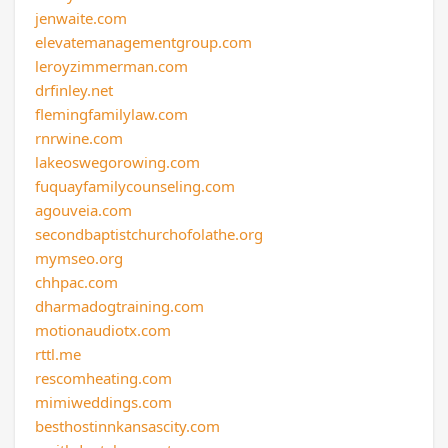
jenwaite.com
elevatemanagementgroup.com
leroyzimmerman.com
drfinley.net
flemingfamilylaw.com
rnrwine.com
lakeoswegorowing.com
fuquayfamilycounseling.com
agouveia.com
secondbaptistchurchofolathe.org
mymseo.org
chhpac.com
dharmadogtraining.com
motionaudiotx.com
rttl.me
rescomheating.com
mimiweddings.com
besthostinnkansascity.com