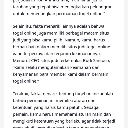
taruhan yang tepat bisa meningkatkan peluangmu
untuk memenangkan permainan togel online.”
Selain itu, fakta menarik lainnya adalah bahwa
togel online juga memiliki berbagai macam situs
judi yang bisa kamu pilih. Namun, kamu harus
berhati-hati dalam memilih situs judi togel online
yang terpercaya dan terjamin keamanannya.
Menurut CEO situs judi terkemuka, Budi Santoso,
“Kami selalu mengutamakan keamanan dan
kenyamanan para member kami dalam bermain
togel online.”
Terakhir, fakta menarik tentang togel online adalah
bahwa permainan ini memiliki aturan dan
ketentuan yang harus kamu patuhi. Sebagai
pemain, kamu harus memahami aturan main dan
mengikuti ketentuan yang berlaku agar tidak terjadi
masalah di kemudian hari. Menurut pengalaman