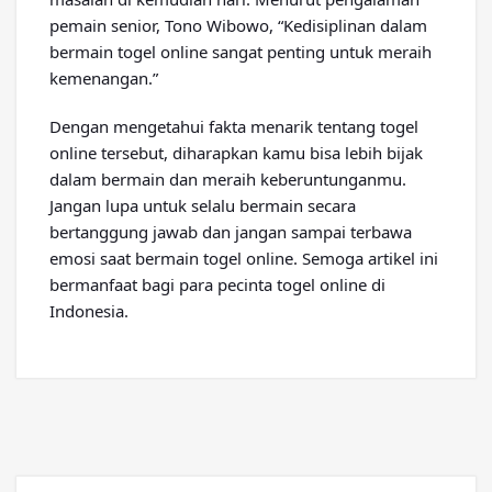
pemain senior, Tono Wibowo, “Kedisiplinan dalam
bermain togel online sangat penting untuk meraih
kemenangan.”
Dengan mengetahui fakta menarik tentang togel
online tersebut, diharapkan kamu bisa lebih bijak
dalam bermain dan meraih keberuntunganmu.
Jangan lupa untuk selalu bermain secara
bertanggung jawab dan jangan sampai terbawa
emosi saat bermain togel online. Semoga artikel ini
bermanfaat bagi para pecinta togel online di
Indonesia.