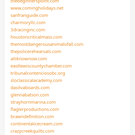
thebeginnerspoint.com
www.comingholidays.net
sanfranguide.com
charmoryllc.com
3dracinginc.com
houstoncriticalmass.com
themostdangerousanimalofall.com
thepolicerehearsals.com
alliknownow.com
eastlewiscountychamber.com
tribunalcontenciosobc.org
sloclassicalacademy.com
dasilvaboards.com
glennabatson.com
strayhornmarina.com
flaglerproductions.com
brawndefinition.com
continentalicecream.com
crazycreekquilts.com