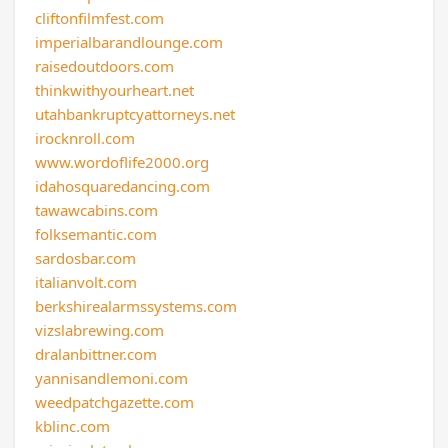
cliftonfilmfest.com
imperialbarandlounge.com
raisedoutdoors.com
thinkwithyourheart.net
utahbankruptcyattorneys.net
irocknroll.com
www.wordoflife2000.org
idahosquaredancing.com
tawawcabins.com
folksemantic.com
sardosbar.com
italianvolt.com
berkshirealarmssystems.com
vizslabrewing.com
dralanbittner.com
yannisandlemoni.com
weedpatchgazette.com
kblinc.com