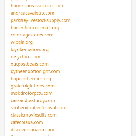
home-careassociates.com
andreacavaletto.com
parksleylivestocksupply.com
boisedharmacenter.org
color-agestores.com
wipala.org
loyola-malawi.org
rosychicc.com
outpostboats.com
bytheendoftonight.com
hopeinthecities.org
gratefulgluttons.com
mobdroforpctv.com
cassandrasturdy.com
sanbenitoolivefestival.com
classicmoviestills.com
cafecolada.com
discoversoriano.com