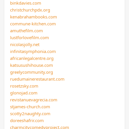
binkdavies.com
christchurchpdx.org
kenabrahambooks.com
commune-kitchen.com
amuthefilm.com
lustforlovefilm.com
nicolasjolly.net
infinitasymphonia.com
africanlegalcentre.org
katsusushihouse.com
greelycommunity.org
ruedumainerestaurant.com
rosetzsky.com
glonojad.com
revistanuevagrecia.com
stjames-church.com
scotty2naughty.com
doreeshafrir.com
charmcitycomedyproject.com