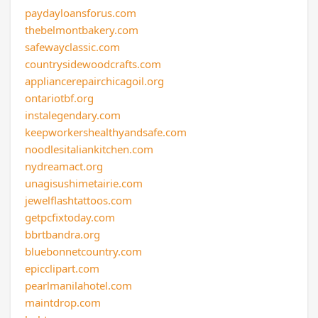
paydayloansforus.com
thebelmontbakery.com
safewayclassic.com
countrysidewoodcrafts.com
appliancerepairchicagoil.org
ontariotbf.org
instalegendary.com
keepworkershealthyandsafe.com
noodlesitaliankitchen.com
nydreamact.org
unagisushimetairie.com
jewelflashtattoos.com
getpcfixtoday.com
bbrtbandra.org
bluebonnetcountry.com
epicclipart.com
pearlmanilahotel.com
maintdrop.com