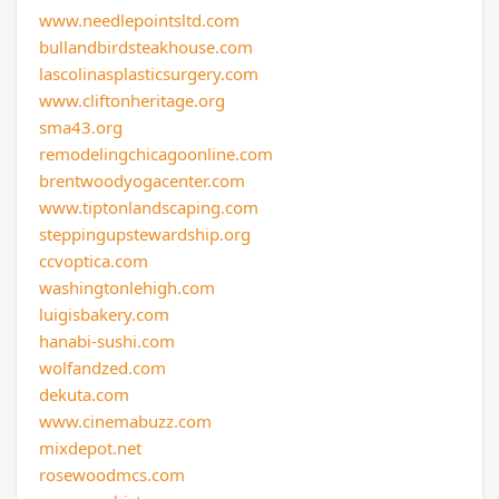
www.needlepointsltd.com
bullandbirdsteakhouse.com
lascolinasplasticsurgery.com
www.cliftonheritage.org
sma43.org
remodelingchicagoonline.com
brentwoodyogacenter.com
www.tiptonlandscaping.com
steppingupstewardship.org
ccvoptica.com
washingtonlehigh.com
luigisbakery.com
hanabi-sushi.com
wolfandzed.com
dekuta.com
www.cinemabuzz.com
mixdepot.net
rosewoodmcs.com