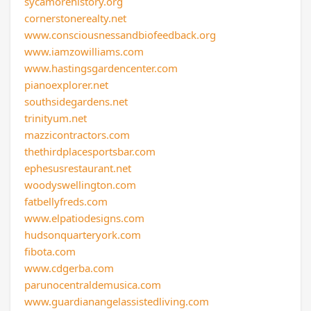
sycamorehistory.org
cornerstonerealty.net
www.consciousnessandbiofeedback.org
www.iamzowilliams.com
www.hastingsgardencenter.com
pianoexplorer.net
southsidegardens.net
trinityum.net
mazzicontractors.com
thethirdplacesportsbar.com
ephesusrestaurant.net
woodyswellington.com
fatbellyfreds.com
www.elpatiodesigns.com
hudsonquarteryork.com
fibota.com
www.cdgerba.com
parunocentraldemusica.com
www.guardianangelassistedliving.com