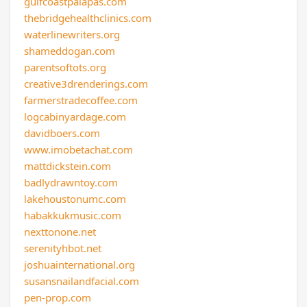
gulfcoastpalapas.com
thebridgehealthclinics.com
waterlinewriters.org
shameddogan.com
parentsoftots.org
creative3drenderings.com
farmerstradecoffee.com
logcabinyardage.com
davidboers.com
www.imobetachat.com
mattdickstein.com
badlydrawntoy.com
lakehoustonumc.com
habakkukmusic.com
nexttonone.net
serenityhbot.net
joshuainternational.org
susansnailandfacial.com
pen-prop.com