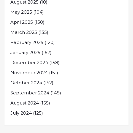
August 2025
(10)
May 2025
(104)
April 2025
(150)
March 2025
(155)
February 2025
(120)
January 2025
(157)
December 2024
(158)
November 2024
(151)
October 2024
(152)
September 2024
(148)
August 2024
(155)
July 2024
(125)