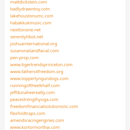
mattdickstein.com
badlydrawntoy.com
lakehoustonumc.com
habakkukmusic.com
nexttonone.net
serenityhbot.net
joshuainternational.org
susansnailandfacial.com
pen-prop.com
www.tigertrendsprinceton.com
www.fathers4freedom.org
www.topperlyngundogs.com
runningoftheelkhalf.com
jeffdunaheerealty.com
peacestrengthyoga.com
freedomfinancialsolutionsinc.com
flexfoldtraps.com
amendsracingengines.com
www.kortormorthai.com