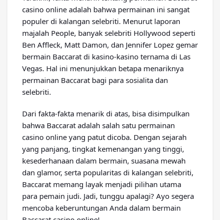
casino online adalah bahwa permainan ini sangat
populer di kalangan selebriti. Menurut laporan
majalah People, banyak selebriti Hollywood seperti
Ben Affleck, Matt Damon, dan Jennifer Lopez gemar
bermain Baccarat di kasino-kasino ternama di Las
Vegas. Hal ini menunjukkan betapa menariknya
permainan Baccarat bagi para sosialita dan
selebriti.
Dari fakta-fakta menarik di atas, bisa disimpulkan
bahwa Baccarat adalah salah satu permainan
casino online yang patut dicoba. Dengan sejarah
yang panjang, tingkat kemenangan yang tinggi,
kesederhanaan dalam bermain, suasana mewah
dan glamor, serta popularitas di kalangan selebriti,
Baccarat memang layak menjadi pilihan utama
para pemain judi. Jadi, tunggu apalagi? Ayo segera
mencoba keberuntungan Anda dalam bermain
Baccarat casino online!