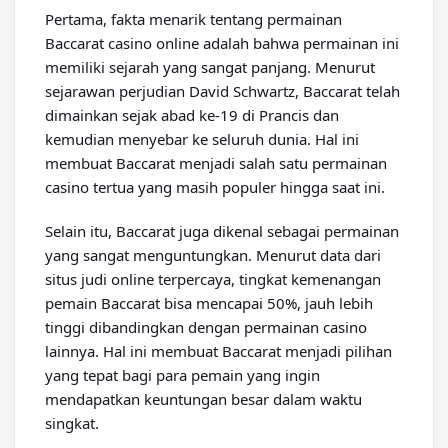
Pertama, fakta menarik tentang permainan
Baccarat casino online adalah bahwa permainan ini
memiliki sejarah yang sangat panjang. Menurut
sejarawan perjudian David Schwartz, Baccarat telah
dimainkan sejak abad ke-19 di Prancis dan
kemudian menyebar ke seluruh dunia. Hal ini
membuat Baccarat menjadi salah satu permainan
casino tertua yang masih populer hingga saat ini.
Selain itu, Baccarat juga dikenal sebagai permainan
yang sangat menguntungkan. Menurut data dari
situs judi online terpercaya, tingkat kemenangan
pemain Baccarat bisa mencapai 50%, jauh lebih
tinggi dibandingkan dengan permainan casino
lainnya. Hal ini membuat Baccarat menjadi pilihan
yang tepat bagi para pemain yang ingin
mendapatkan keuntungan besar dalam waktu
singkat.