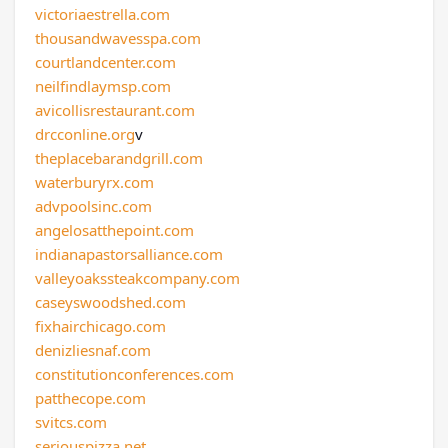
victoriaestrella.com
thousandwavesspa.com
courtlandcenter.com
neilfindlaymsp.com
avicollisrestaurant.com
drcconline.org
v
theplacebarandgrill.com
waterburyrx.com
advpoolsinc.com
angelosatthepoint.com
indianapastorsalliance.com
valleyoakssteakcompany.com
caseyswoodshed.com
fixhairchicago.com
denizliesnaf.com
constitutionconferences.com
patthecope.com
svitcs.com
seriouspizza.net