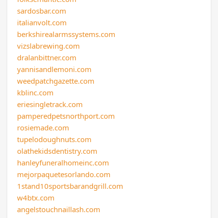
sardosbar.com
italianvolt.com
berkshirealarmssystems.com
vizslabrewing.com
dralanbittner.com
yannisandlemoni.com
weedpatchgazette.com
kblinc.com
eriesingletrack.com
pamperedpetsnorthport.com
rosiemade.com
tupelodoughnuts.com
olathekidsdentistry.com
hanleyfuneralhomeinc.com
mejorpaquetesorlando.com
1stand10sportsbarandgrill.com
w4btx.com
angelstouchnaillash.com