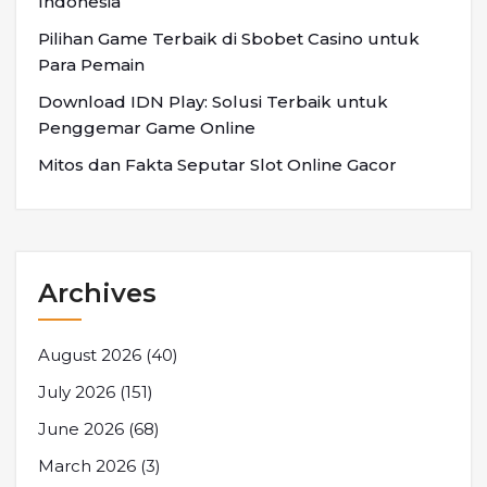
Indonesia
Pilihan Game Terbaik di Sbobet Casino untuk
Para Pemain
Download IDN Play: Solusi Terbaik untuk
Penggemar Game Online
Mitos dan Fakta Seputar Slot Online Gacor
Archives
August 2026
(40)
July 2026
(151)
June 2026
(68)
March 2026
(3)