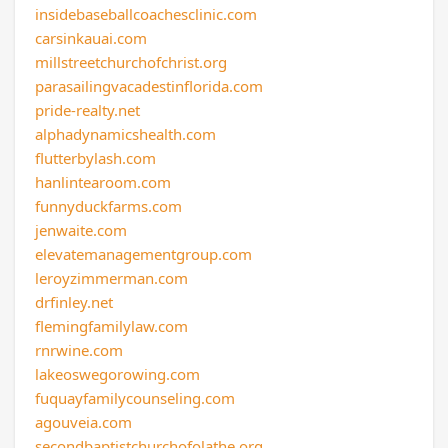
insidebaseballcoachesclinic.com
carsinkauai.com
millstreetchurchofchrist.org
parasailingvacadestinflorida.com
pride-realty.net
alphadynamicshealth.com
flutterbylash.com
hanlintearoom.com
funnyduckfarms.com
jenwaite.com
elevatemanagementgroup.com
leroyzimmerman.com
drfinley.net
flemingfamilylaw.com
rnrwine.com
lakeoswegorowing.com
fuquayfamilycounseling.com
agouveia.com
secondbaptistchurchofolathe.org