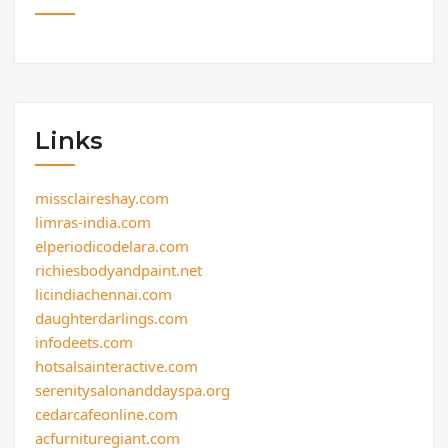
Links
missclaireshay.com
limras-india.com
elperiodicodelara.com
richiesbodyandpaint.net
licindiachennai.com
daughterdarlings.com
infodeets.com
hotsalsainteractive.com
serenitysalonanddayspa.org
cedarcafeonline.com
acfurnituregiant.com