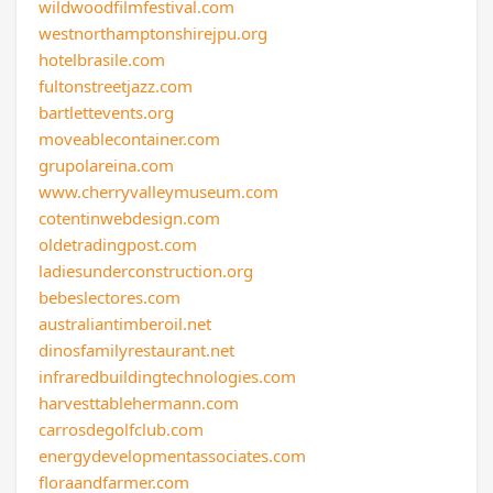
wildwoodfilmfestival.com
westnorthamptonshirejpu.org
hotelbrasile.com
fultonstreetjazz.com
bartlettevents.org
moveablecontainer.com
grupolareina.com
www.cherryvalleymuseum.com
cotentinwebdesign.com
oldetradingpost.com
ladiesunderconstruction.org
bebeslectores.com
australiantimberoil.net
dinosfamilyrestaurant.net
infraredbuildingtechnologies.com
harvesttablehermann.com
carrosdegolfclub.com
energydevelopmentassociates.com
floraandfarmer.com