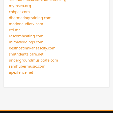
mymseo.org
chhpac.com
dharmadogtraining.com
motionaudiotx.com
rttl.me
rescomheating.com
mimiweddings.com
besthostinnkansascity.com
smithdentalcare.net
undergroundmusiccafe.com
samhubermusic.com
apexfence.net