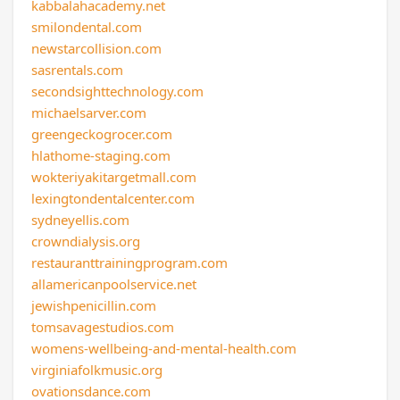
kabbalahacademy.net
smilondental.com
newstarcollision.com
sasrentals.com
secondsighttechnology.com
michaelsarver.com
greengeckogrocer.com
hlathome-staging.com
wokteriyakitargetmall.com
lexingtondentalcenter.com
sydneyellis.com
crowndialysis.org
restauranttrainingprogram.com
allamericanpoolservice.net
jewishpenicillin.com
tomsavagestudios.com
womens-wellbeing-and-mental-health.com
virginiafolkmusic.org
ovationsdance.com