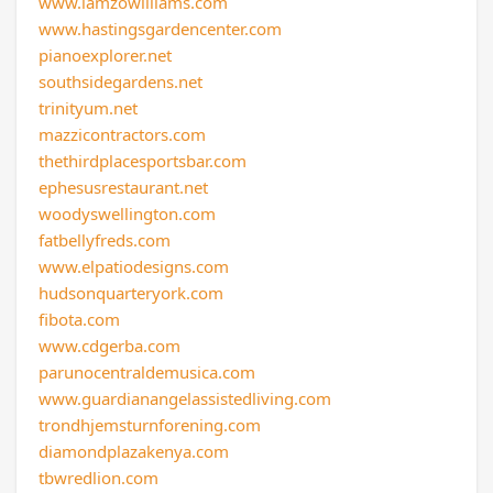
www.iamzowilliams.com
www.hastingsgardencenter.com
pianoexplorer.net
southsidegardens.net
trinityum.net
mazzicontractors.com
thethirdplacesportsbar.com
ephesusrestaurant.net
woodyswellington.com
fatbellyfreds.com
www.elpatiodesigns.com
hudsonquarteryork.com
fibota.com
www.cdgerba.com
parunocentraldemusica.com
www.guardianangelassistedliving.com
trondhjemsturnforening.com
diamondplazakenya.com
tbwredlion.com