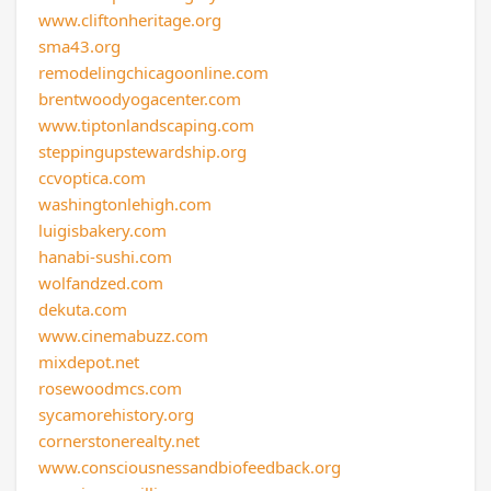
www.cliftonheritage.org
sma43.org
remodelingchicagoonline.com
brentwoodyogacenter.com
www.tiptonlandscaping.com
steppingupstewardship.org
ccvoptica.com
washingtonlehigh.com
luigisbakery.com
hanabi-sushi.com
wolfandzed.com
dekuta.com
www.cinemabuzz.com
mixdepot.net
rosewoodmcs.com
sycamorehistory.org
cornerstonerealty.net
www.consciousnessandbiofeedback.org