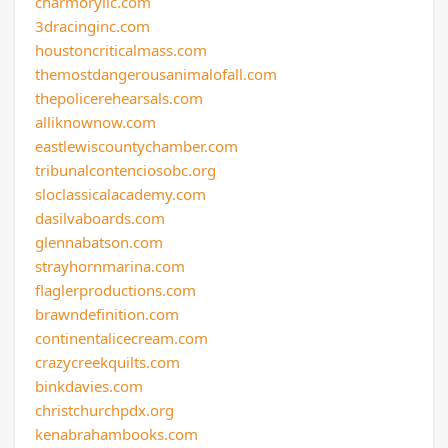
charmoryllc.com
3dracinginc.com
houstoncriticalmass.com
themostdangerousanimalofall.com
thepolicerehearsals.com
alliknownow.com
eastlewiscountychamber.com
tribunalcontenciosobc.org
sloclassicalacademy.com
dasilvaboards.com
glennabatson.com
strayhornmarina.com
flaglerproductions.com
brawndefinition.com
continentalicecream.com
crazycreekquilts.com
binkdavies.com
christchurchpdx.org
kenabrahambooks.com