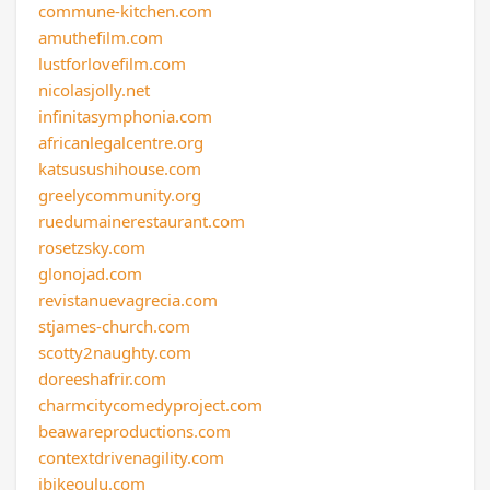
commune-kitchen.com
amuthefilm.com
lustforlovefilm.com
nicolasjolly.net
infinitasymphonia.com
africanlegalcentre.org
katsusushihouse.com
greelycommunity.org
ruedumainerestaurant.com
rosetzsky.com
glonojad.com
revistanuevagrecia.com
stjames-church.com
scotty2naughty.com
doreeshafrir.com
charmcitycomedyproject.com
beawareproductions.com
contextdrivenagility.com
ibikeoulu.com