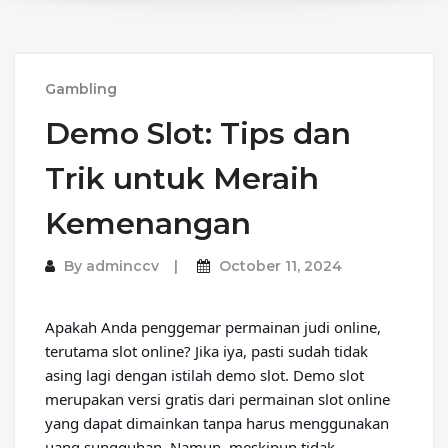
Gambling
Demo Slot: Tips dan
Trik untuk Meraih
Kemenangan
By
adminccv
October 11, 2024
Apakah Anda penggemar permainan judi online,
terutama slot online? Jika iya, pasti sudah tidak
asing lagi dengan istilah demo slot. Demo slot
merupakan versi gratis dari permainan slot online
yang dapat dimainkan tanpa harus menggunakan
uang sungguhan. Namun, meskipun tidak