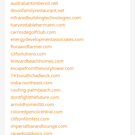
australiantimberoil.net
dinosfamilyrestaurant.net
infraredbuildingtechnologies.com
harvesttablehermann.com
carrosdegolfclub.com
energydevelopmentassociates.com
floraandfarmer.com
s3fsolutions.com
brevardbeachhomes.com
escapefromtheivorytower.com
743southchadwick.com
india-northeast.com
roofing-palmbeach.com
dontfightthefuture.com
arnoldhomesltd.com
coloredpencilcentral.com
cliftonfilmfest.com
imperialbarandlounge.com
raisedoutdoors.com