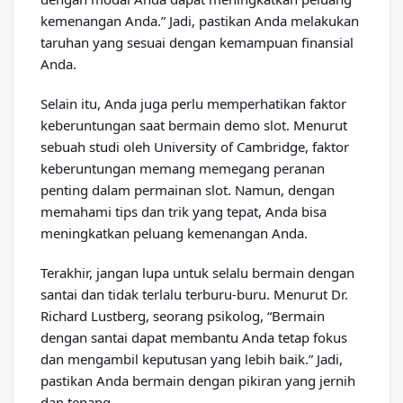
kemenangan Anda.” Jadi, pastikan Anda melakukan
taruhan yang sesuai dengan kemampuan finansial
Anda.
Selain itu, Anda juga perlu memperhatikan faktor
keberuntungan saat bermain demo slot. Menurut
sebuah studi oleh University of Cambridge, faktor
keberuntungan memang memegang peranan
penting dalam permainan slot. Namun, dengan
memahami tips dan trik yang tepat, Anda bisa
meningkatkan peluang kemenangan Anda.
Terakhir, jangan lupa untuk selalu bermain dengan
santai dan tidak terlalu terburu-buru. Menurut Dr.
Richard Lustberg, seorang psikolog, “Bermain
dengan santai dapat membantu Anda tetap fokus
dan mengambil keputusan yang lebih baik.” Jadi,
pastikan Anda bermain dengan pikiran yang jernih
dan tenang.