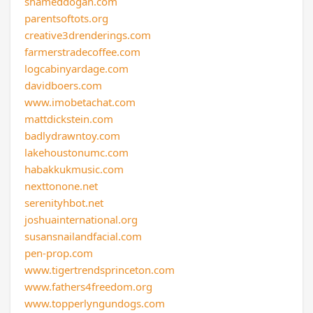
shameddogan.com
parentsoftots.org
creative3drenderings.com
farmerstradecoffee.com
logcabinyardage.com
davidboers.com
www.imobetachat.com
mattdickstein.com
badlydrawntoy.com
lakehoustonumc.com
habakkukmusic.com
nexttonone.net
serenityhbot.net
joshuainternational.org
susansnailandfacial.com
pen-prop.com
www.tigertrendsprinceton.com
www.fathers4freedom.org
www.topperlyngundogs.com