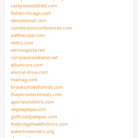
caseyswoodshed.com
fixhairchicago.com
denizliesnaf.com
constitutionconferences.com
patthecope.com
svitcs.com
seriouspizza.net
compassroseband.net
altumcore.com
animal-drive.com
tnamag.com
brooksshoesforkids.com
thayersselectmeats.com
aporiasolutions.com
segwaywpa.com
gulfcoastpalapas.com
thebridgehealthclinics.com
waterlinewriters.org