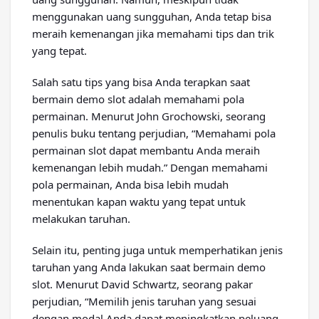
menggunakan uang sungguhan, Anda tetap bisa
meraih kemenangan jika memahami tips dan trik
yang tepat.
Salah satu tips yang bisa Anda terapkan saat
bermain demo slot adalah memahami pola
permainan. Menurut John Grochowski, seorang
penulis buku tentang perjudian, “Memahami pola
permainan slot dapat membantu Anda meraih
kemenangan lebih mudah.” Dengan memahami
pola permainan, Anda bisa lebih mudah
menentukan kapan waktu yang tepat untuk
melakukan taruhan.
Selain itu, penting juga untuk memperhatikan jenis
taruhan yang Anda lakukan saat bermain demo
slot. Menurut David Schwartz, seorang pakar
perjudian, “Memilih jenis taruhan yang sesuai
dengan modal Anda dapat meningkatkan peluang