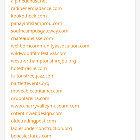
alpinedentist.net
radioenergiadance.com
kookotheek.com
panayiotislamprou.com
southcampusgateway.com
chateaudelisse.com
wellborncommunityassociation.com
wildwoodfilmfestival.com
westnorthamptonshirejpu.org
hotelbrasile.com
fultonstreetjazz.com
bartlettevents.org
moveablecontainer.com
grupolareina.com
www.cherryvalleymuseum.com
cotentinwebdesign.com
oldetradingpost.com
ladiesunderconstruction.org
bebeslectores.com