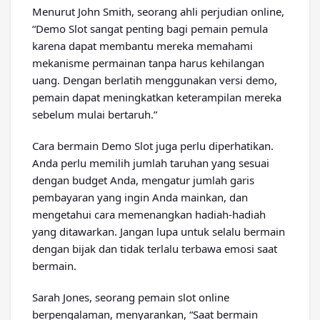
Menurut John Smith, seorang ahli perjudian online,
“Demo Slot sangat penting bagi pemain pemula
karena dapat membantu mereka memahami
mekanisme permainan tanpa harus kehilangan
uang. Dengan berlatih menggunakan versi demo,
pemain dapat meningkatkan keterampilan mereka
sebelum mulai bertaruh.”
Cara bermain Demo Slot juga perlu diperhatikan.
Anda perlu memilih jumlah taruhan yang sesuai
dengan budget Anda, mengatur jumlah garis
pembayaran yang ingin Anda mainkan, dan
mengetahui cara memenangkan hadiah-hadiah
yang ditawarkan. Jangan lupa untuk selalu bermain
dengan bijak dan tidak terlalu terbawa emosi saat
bermain.
Sarah Jones, seorang pemain slot online
berpengalaman, menyarankan, “Saat bermain