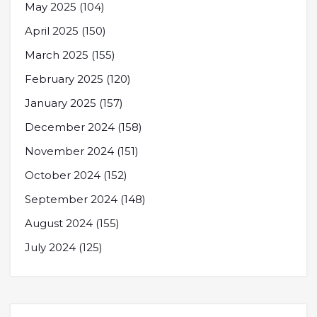
May 2025
(104)
April 2025
(150)
March 2025
(155)
February 2025
(120)
January 2025
(157)
December 2024
(158)
November 2024
(151)
October 2024
(152)
September 2024
(148)
August 2024
(155)
July 2024
(125)