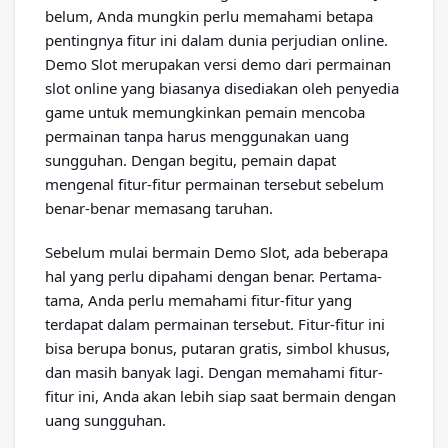
belum, Anda mungkin perlu memahami betapa
pentingnya fitur ini dalam dunia perjudian online.
Demo Slot merupakan versi demo dari permainan
slot online yang biasanya disediakan oleh penyedia
game untuk memungkinkan pemain mencoba
permainan tanpa harus menggunakan uang
sungguhan. Dengan begitu, pemain dapat
mengenal fitur-fitur permainan tersebut sebelum
benar-benar memasang taruhan.
Sebelum mulai bermain Demo Slot, ada beberapa
hal yang perlu dipahami dengan benar. Pertama-
tama, Anda perlu memahami fitur-fitur yang
terdapat dalam permainan tersebut. Fitur-fitur ini
bisa berupa bonus, putaran gratis, simbol khusus,
dan masih banyak lagi. Dengan memahami fitur-
fitur ini, Anda akan lebih siap saat bermain dengan
uang sungguhan.