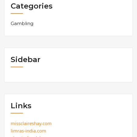
Categories
Gambling
Sidebar
Links
missclaireshay.com
limras-india.com