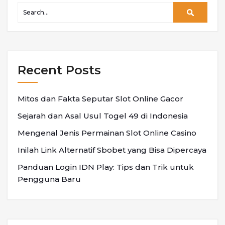
Recent Posts
Mitos dan Fakta Seputar Slot Online Gacor
Sejarah dan Asal Usul Togel 49 di Indonesia
Mengenal Jenis Permainan Slot Online Casino
Inilah Link Alternatif Sbobet yang Bisa Dipercaya
Panduan Login IDN Play: Tips dan Trik untuk
Pengguna Baru