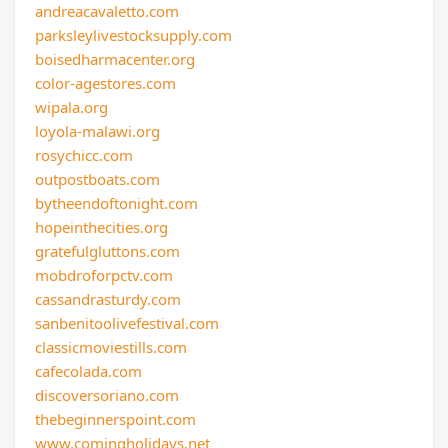
andreacavaletto.com
parksleylivestocksupply.com
boisedharmacenter.org
color-agestores.com
wipala.org
loyola-malawi.org
rosychicc.com
outpostboats.com
bytheendoftonight.com
hopeinthecities.org
gratefulgluttons.com
mobdroforpctv.com
cassandrasturdy.com
sanbenitoolivefestival.com
classicmoviestills.com
cafecolada.com
discoversoriano.com
thebeginnerspoint.com
www.comingholidays.net