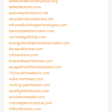
ladiesunderconstruction.org
bebeslectores.com
australiantimberoil.net
dinosfamilyrestaurant.net
infraredbuildingtechnologies.com
harvesttablehermann.com
carrosdegolfclub.com
energydevelopmentassociates.com
floraandfarmer.com
s3fsolutions.com
brevardbeachhomes.com
escapefromtheivorytower.com
743southchadwick.com
india-northeast.com
roofing-palmbeach.com
dontfightthefuture.com
arnoldhomesltd.com
coloredpencilcentral.com
cliftonfilmfest.com