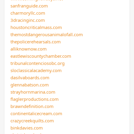
sanfranguide.com
charmoryllc.com
3dracinginc.com
houstoncriticalmass.com
themostdangerousanimalofall.com
thepolicerehearsals.com
alliknownow.com
eastlewiscountychamber.com
tribunalcontenciosobc.org
sloclassicalacademy.com
dasilvaboards.com
glennabatson.com
strayhornmarina.com
flaglerproductions.com
brawndefinition.com
continentalicecream.com
crazycreekquilts.com
binkdavies.com