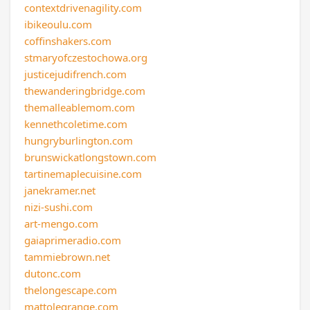
contextdrivenagility.com
ibikeoulu.com
coffinshakers.com
stmaryofczestochowa.org
justicejudifrench.com
thewanderingbridge.com
themalleablemom.com
kennethcoletime.com
hungryburlington.com
brunswickatlongstown.com
tartinemaplecuisine.com
janekramer.net
nizi-sushi.com
art-mengo.com
gaiaprimeradio.com
tammiebrown.net
dutonc.com
thelongescape.com
mattolegrange.com