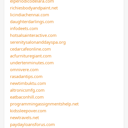
elperiodicodelara.com
richiesbodyandpaint.net
licindiachennai.com
daughterdarlings.com
infodeets.com
hotsalsainteractive.com
serenitysalonanddayspa.org
cedarcafeonline.com
acfurnituregiant.com
undertenminutes.com
omnivere.com
rasadantips.com
newtimbuktu.com
altronicsmfg.com
eatbaconhill.com
programmingassignmentshelp.net
kidssleepover.com
newtravels.net
paydayloansforus.com