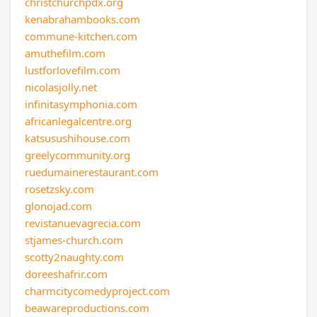
christchurchpdx.org
kenabrahambooks.com
commune-kitchen.com
amuthefilm.com
lustforlovefilm.com
nicolasjolly.net
infinitasymphonia.com
africanlegalcentre.org
katsusushihouse.com
greelycommunity.org
ruedumainerestaurant.com
rosetzsky.com
glonojad.com
revistanuevagrecia.com
stjames-church.com
scotty2naughty.com
doreeshafrir.com
charmcitycomedyproject.com
beawareproductions.com