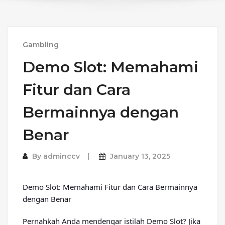
Gambling
Demo Slot: Memahami
Fitur dan Cara
Bermainnya dengan
Benar
By
adminccv
January 13, 2025
Demo Slot: Memahami Fitur dan Cara Bermainnya
dengan Benar
Pernahkah Anda mendengar istilah Demo Slot? Jika