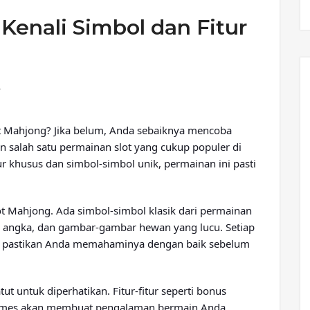
Kenali Simbol dan Fitur
4
 Mahjong? Jika belum, Anda sebaiknya mencoba
 salah satu permainan slot yang cukup populer di
ur khusus dan simbol-simbol unik, permainan ini pasti
t Mahjong. Ada simbol-simbol klasik dari permainan
a, angka, dan gambar-gambar hewan yang lucu. Setiap
adi pastikan Anda memahaminya dengan baik sebelum
t untuk diperhatikan. Fitur-fitur seperti bonus
i-games akan membuat pengalaman bermain Anda