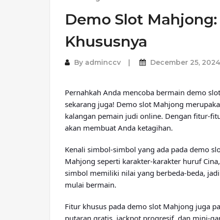
Demo Slot Mahjong: 
Khususnya
By
adminccv
December 25, 202
Pernahkah Anda mencoba bermain demo slot
sekarang juga! Demo slot Mahjong merupakan
kalangan pemain judi online. Dengan fitur-fit
akan membuat Anda ketagihan.
Kenali simbol-simbol yang ada pada demo slo
Mahjong seperti karakter-karakter huruf Cin
simbol memiliki nilai yang berbeda-beda, j
mulai bermain.
Fitur khusus pada demo slot Mahjong juga patu
putaran gratis, jackpot progresif, dan min