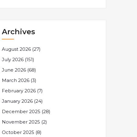
Archives
August 2026
(27)
July 2026
(151)
June 2026
(68)
March 2026
(3)
February 2026
(7)
January 2026
(24)
December 2025
(28)
November 2025
(2)
October 2025
(8)