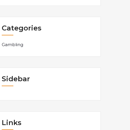
Categories
Gambling
Sidebar
Links