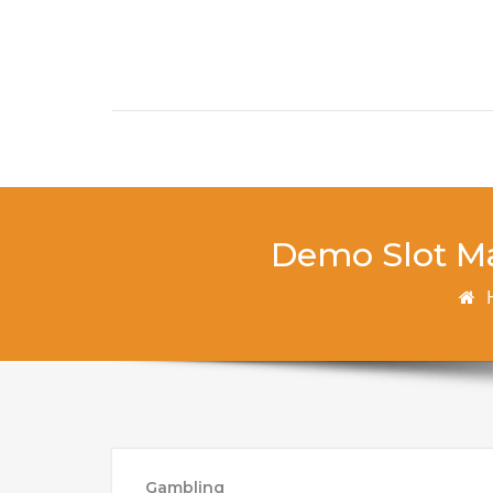
Skip to content
Demo Slot Ma
Gambling