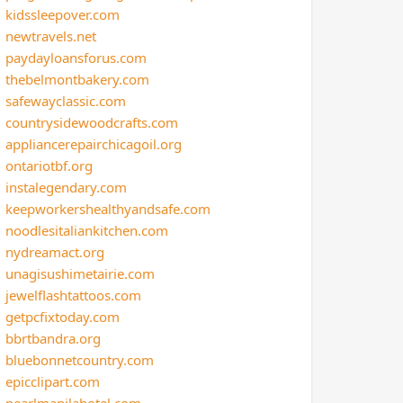
kidssleepover.com
newtravels.net
paydayloansforus.com
thebelmontbakery.com
safewayclassic.com
countrysidewoodcrafts.com
appliancerepairchicagoil.org
ontariotbf.org
instalegendary.com
keepworkershealthyandsafe.com
noodlesitaliankitchen.com
nydreamact.org
unagisushimetairie.com
jewelflashtattoos.com
getpcfixtoday.com
bbrtbandra.org
bluebonnetcountry.com
epicclipart.com