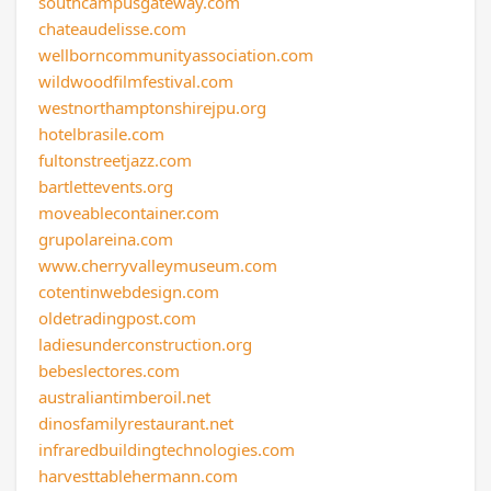
southcampusgateway.com
chateaudelisse.com
wellborncommunityassociation.com
wildwoodfilmfestival.com
westnorthamptonshirejpu.org
hotelbrasile.com
fultonstreetjazz.com
bartlettevents.org
moveablecontainer.com
grupolareina.com
www.cherryvalleymuseum.com
cotentinwebdesign.com
oldetradingpost.com
ladiesunderconstruction.org
bebeslectores.com
australiantimberoil.net
dinosfamilyrestaurant.net
infraredbuildingtechnologies.com
harvesttablehermann.com