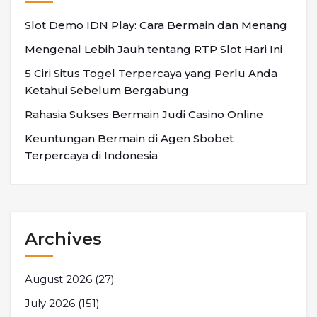
Slot Demo IDN Play: Cara Bermain dan Menang
Mengenal Lebih Jauh tentang RTP Slot Hari Ini
5 Ciri Situs Togel Terpercaya yang Perlu Anda
Ketahui Sebelum Bergabung
Rahasia Sukses Bermain Judi Casino Online
Keuntungan Bermain di Agen Sbobet
Terpercaya di Indonesia
Archives
August 2026
(27)
July 2026
(151)