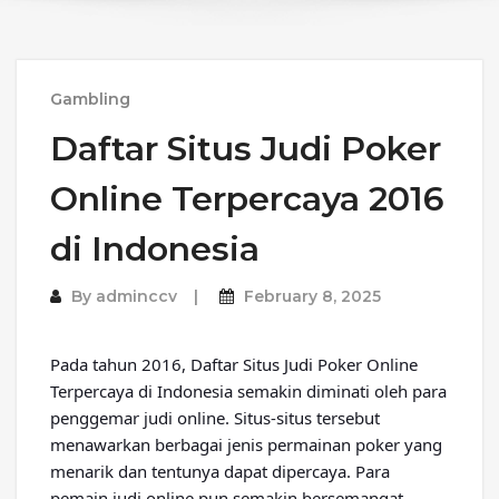
Gambling
Daftar Situs Judi Poker
Online Terpercaya 2016
di Indonesia
By
adminccv
February 8, 2025
Pada tahun 2016, Daftar Situs Judi Poker Online
Terpercaya di Indonesia semakin diminati oleh para
penggemar judi online. Situs-situs tersebut
menawarkan berbagai jenis permainan poker yang
menarik dan tentunya dapat dipercaya. Para
pemain judi online pun semakin bersemangat