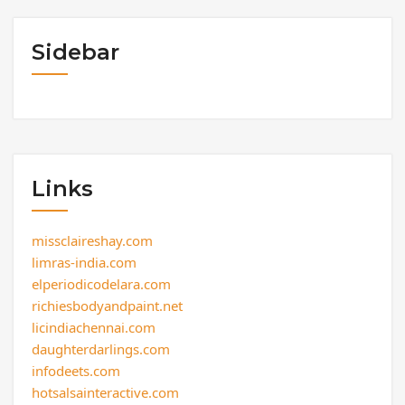
Sidebar
Links
missclaireshay.com
limras-india.com
elperiodicodelara.com
richiesbodyandpaint.net
licindiachennai.com
daughterdarlings.com
infodeets.com
hotsalsainteractive.com