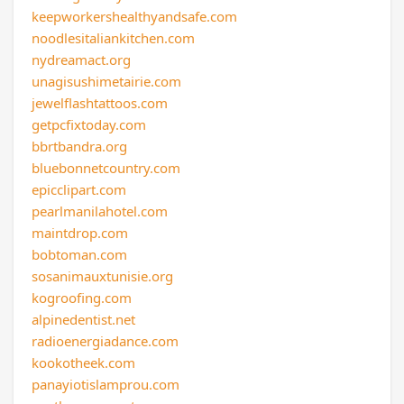
keepworkershealthyandsafe.com
noodlesitaliankitchen.com
nydreamact.org
unagisushimetairie.com
jewelflashtattoos.com
getpcfixtoday.com
bbrtbandra.org
bluebonnetcountry.com
epicclipart.com
pearlmanilahotel.com
maintdrop.com
bobtoman.com
sosanimauxtunisie.org
kogroofing.com
alpinedentist.net
radioenergiadance.com
kookotheek.com
panayiotislamprou.com