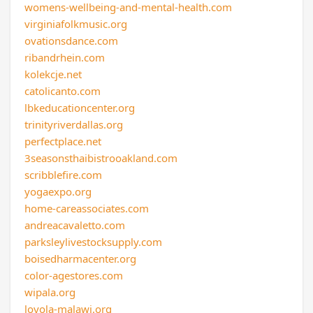
womens-wellbeing-and-mental-health.com
virginiafolkmusic.org
ovationsdance.com
ribandrhein.com
kolekcje.net
catolicanto.com
lbkeducationcenter.org
trinityriverdallas.org
perfectplace.net
3seasonsthaibistrooakland.com
scribblefire.com
yogaexpo.org
home-careassociates.com
andreacavaletto.com
parksleylivestocksupply.com
boisedharmacenter.org
color-agestores.com
wipala.org
loyola-malawi.org