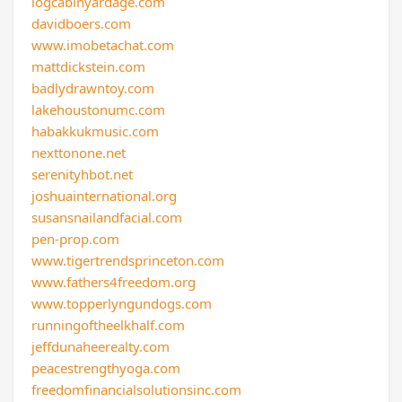
logcabinyardage.com
davidboers.com
www.imobetachat.com
mattdickstein.com
badlydrawntoy.com
lakehoustonumc.com
habakkukmusic.com
nexttonone.net
serenityhbot.net
joshuainternational.org
susansnailandfacial.com
pen-prop.com
www.tigertrendsprinceton.com
www.fathers4freedom.org
www.topperlyngundogs.com
runningoftheelkhalf.com
jeffdunaheerealty.com
peacestrengthyoga.com
freedomfinancialsolutionsinc.com