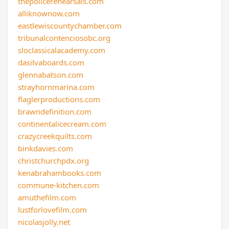
thepolicerehearsals.com
alliknownow.com
eastlewiscountychamber.com
tribunalcontenciosobc.org
sloclassicalacademy.com
dasilvaboards.com
glennabatson.com
strayhornmarina.com
flaglerproductions.com
brawndefinition.com
continentalicecream.com
crazycreekquilts.com
binkdavies.com
christchurchpdx.org
kenabrahambooks.com
commune-kitchen.com
amuthefilm.com
lustforlovefilm.com
nicolasjolly.net