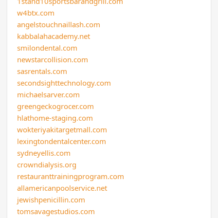
1stand10sportsbarandgrill.com
w4btx.com
angelstouchnaillash.com
kabbalahacademy.net
smilondental.com
newstarcollision.com
sasrentals.com
secondsighttechnology.com
michaelsarver.com
greengeckogrocer.com
hlathome-staging.com
wokteriyakitargetmall.com
lexingtondentalcenter.com
sydneyellis.com
crowndialysis.org
restauranttrainingprogram.com
allamericanpoolservice.net
jewishpenicillin.com
tomsavagestudios.com