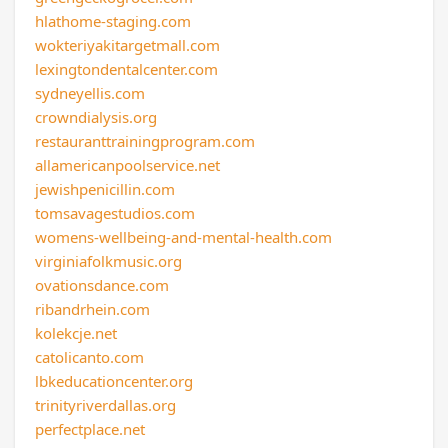
hlathome-staging.com
wokteriyakitargetmall.com
lexingtondentalcenter.com
sydneyellis.com
crowndialysis.org
restauranttrainingprogram.com
allamericanpoolservice.net
jewishpenicillin.com
tomsavagestudios.com
womens-wellbeing-and-mental-health.com
virginiafolkmusic.org
ovationsdance.com
ribandrhein.com
kolekcje.net
catolicanto.com
lbkeducationcenter.org
trinityriverdallas.org
perfectplace.net