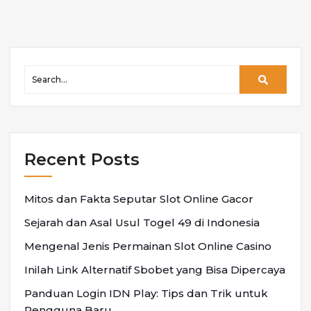
Recent Posts
Mitos dan Fakta Seputar Slot Online Gacor
Sejarah dan Asal Usul Togel 49 di Indonesia
Mengenal Jenis Permainan Slot Online Casino
Inilah Link Alternatif Sbobet yang Bisa Dipercaya
Panduan Login IDN Play: Tips dan Trik untuk
Pengguna Baru