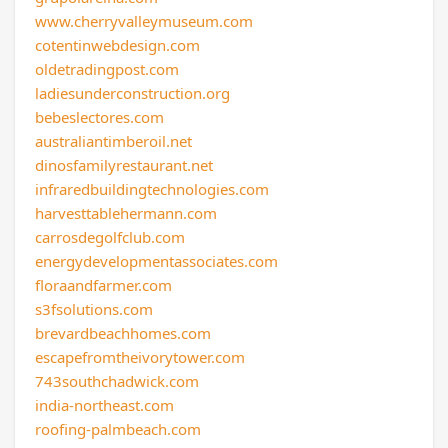
www.cherryvalleymuseum.com
cotentinwebdesign.com
oldetradingpost.com
ladiesunderconstruction.org
bebeslectores.com
australiantimberoil.net
dinosfamilyrestaurant.net
infraredbuildingtechnologies.com
harvesttablehermann.com
carrosdegolfclub.com
energydevelopmentassociates.com
floraandfarmer.com
s3fsolutions.com
brevardbeachhomes.com
escapefromtheivorytower.com
743southchadwick.com
india-northeast.com
roofing-palmbeach.com