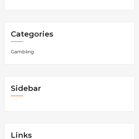
Categories
Gambling
Sidebar
Links