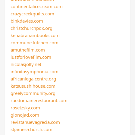
continentalicecream.com
crazycreekquilts.com
binkdavies.com
christchurchpdx.org
kenabrahambooks.com
commune-kitchen.com
amuthefilm.com
lustforlovefilm.com
nicolasjolly.net
infinitasymphonia.com
africanlegalcentre.org
katsusushihouse.com
greelycommunity.org
ruedumainerestaurant.com
rosetzsky.com
glonojad.com
revistanuevagrecia.com
stjames-church.com