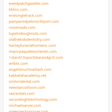
weedpatchgazette.com
kblinc.com
eriesingletrack.com
pamperedpetsnorthport.com
rosiemade.com
tupelodoughnuts.com
olathekidsdentistry.com
hanleyfuneralhomeinc.com
mejorpaquetesorlando.com
1stand10sportsbarandgrill.com
w4btx.com
angelstouchnaillash.com
kabbalahacademy.net
smilondental.com
newstarcollision.com
sasrentals.com
secondsighttechnology.com
michaelsarver.com
greengeckogrocer.com