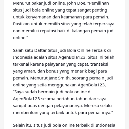
Menurut pakar judi online, John Doe, “Pemilihan
situs judi bola online yang tepat sangat penting
untuk kenyamanan dan keamanan para pemain.
Pastikan untuk memilih situs yang telah terpercaya
dan memiliki reputasi baik di kalangan pemain judi
online.”
Salah satu Daftar Situs Judi Bola Online Terbaik di
Indonesia adalah situs AgenBola123. Situs ini telah
terkenal karena pelayanan yang cepat, transaksi
yang aman, dan bonus yang menarik bagi para
pemain. Menurut Jane Smith, seorang pemain judi
online yang setia menggunakan AgenBola123,
“Saya sudah bermain judi bola online di
AgenBola123 selama bertahun-tahun dan saya
sangat puas dengan pelayanannya. Mereka selalu
memberikan yang terbaik untuk para pemainnya.”
Selain itu, situs judi bola online terbaik di Indonesia