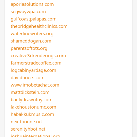
aporiasolutions.com
segwaywpa.com
gulfcoastpalapas.com
thebridgehealthclinics.com
waterlinewriters.org
shameddogan.com
parentsoftots.org
creative3drenderings.com
farmerstradecoffee.com
logcabinyardage.com
davidboers.com
www.imobetachat.com
mattdickstein.com
badlydrawntoy.com
lakehoustonumc.com
habakkukmusic.com
nexttonone.net
serenityhbot.net
joshuainternational.org