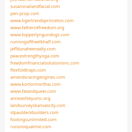
susansnailandfacial.com
pen-prop.com
www.tigertrendsprinceton.com
www.fathers4freedom.org
www.topperlyngundogs.com
runningoftheelkhalf.com
jeffdunaheerealty.com
peacestrengthyoga.com
freedomfinancialsolutionsinc.com
flexfoldtraps.com
amendsracingengines.com
www.kortormorthai.com
www.fatandqueer.com
anneashleyumc.org
landsurveyskansascity.com
stpauldeckbuilders.com
footingsunlimited.com
runsnoqualmie.com