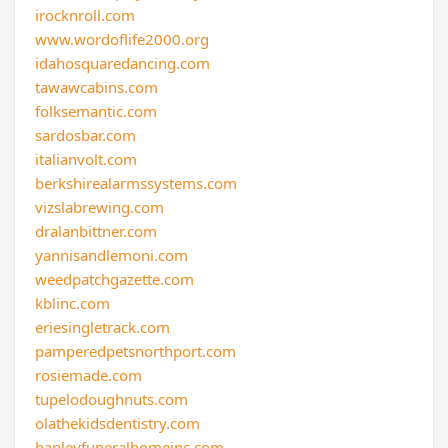
irocknroll.com
www.wordoflife2000.org
idahosquaredancing.com
tawawcabins.com
folksemantic.com
sardosbar.com
italianvolt.com
berkshirealarmssystems.com
vizslabrewing.com
dralanbittner.com
yannisandlemoni.com
weedpatchgazette.com
kblinc.com
eriesingletrack.com
pamperedpetsnorthport.com
rosiemade.com
tupelodoughnuts.com
olathekidsdentistry.com
hanleyfuneralhomeinc.com