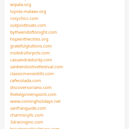
wipala.org
loyola-malawi.org
rosychicc.com
outpostboats.com
bytheendoftonight.com
hopeinthecities.org
gratefulgluttons.com
mobdroforpctv.com
cassandrasturdy.com
sanbenitoolivefestival.com
classicmoviestills.com
cafecolada.com
discoversoriano.com
thebeginnerspoint.com
www.comingholidays.net
sanfranguide.com
charmoryllc.com
3dracinginc.com
houstoncriticalmass.com