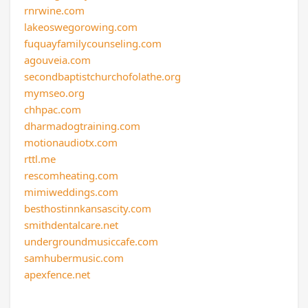
rnrwine.com
lakeoswegorowing.com
fuquayfamilycounseling.com
agouveia.com
secondbaptistchurchofolathe.org
mymseo.org
chhpac.com
dharmadogtraining.com
motionaudiotx.com
rttl.me
rescomheating.com
mimiweddings.com
besthostinnkansascity.com
smithdentalcare.net
undergroundmusiccafe.com
samhubermusic.com
apexfence.net