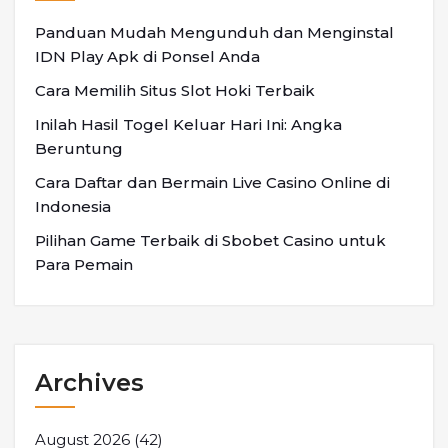
Panduan Mudah Mengunduh dan Menginstal
IDN Play Apk di Ponsel Anda
Cara Memilih Situs Slot Hoki Terbaik
Inilah Hasil Togel Keluar Hari Ini: Angka
Beruntung
Cara Daftar dan Bermain Live Casino Online di
Indonesia
Pilihan Game Terbaik di Sbobet Casino untuk
Para Pemain
Archives
August 2026
(42)