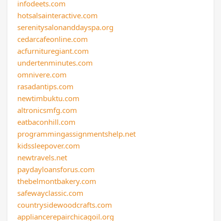
infodeets.com
hotsalsainteractive.com
serenitysalonanddayspa.org
cedarcafeonline.com
acfurnituregiant.com
undertenminutes.com
omnivere.com
rasadantips.com
newtimbuktu.com
altronicsmfg.com
eatbaconhill.com
programmingassignmentshelp.net
kidssleepover.com
newtravels.net
paydayloansforus.com
thebelmontbakery.com
safewayclassic.com
countrysidewoodcrafts.com
appliancerepairchicagoil.org