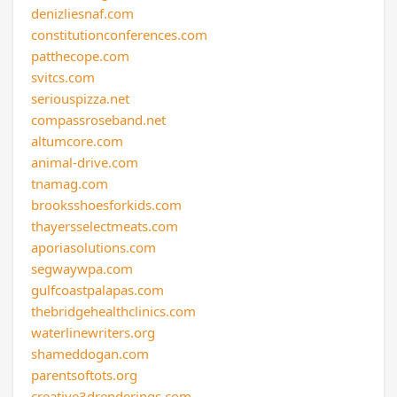
denizliesnaf.com
constitutionconferences.com
patthecope.com
svitcs.com
seriouspizza.net
compassroseband.net
altumcore.com
animal-drive.com
tnamag.com
brooksshoesforkids.com
thayersselectmeats.com
aporiasolutions.com
segwaywpa.com
gulfcoastpalapas.com
thebridgehealthclinics.com
waterlinewriters.org
shameddogan.com
parentsoftots.org
creative3drenderings.com