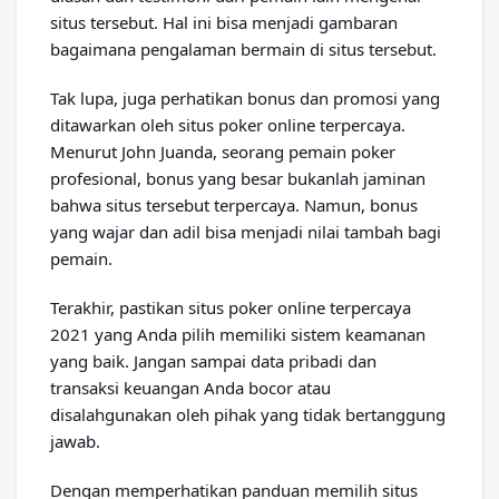
situs tersebut. Hal ini bisa menjadi gambaran
bagaimana pengalaman bermain di situs tersebut.
Tak lupa, juga perhatikan bonus dan promosi yang
ditawarkan oleh situs poker online terpercaya.
Menurut John Juanda, seorang pemain poker
profesional, bonus yang besar bukanlah jaminan
bahwa situs tersebut terpercaya. Namun, bonus
yang wajar dan adil bisa menjadi nilai tambah bagi
pemain.
Terakhir, pastikan situs poker online terpercaya
2021 yang Anda pilih memiliki sistem keamanan
yang baik. Jangan sampai data pribadi dan
transaksi keuangan Anda bocor atau
disalahgunakan oleh pihak yang tidak bertanggung
jawab.
Dengan memperhatikan panduan memilih situs