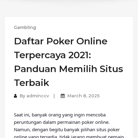
Gambling
Daftar Poker Online
Terpercaya 2021:
Panduan Memilih Situs
Terbaik
By
adminccv
March 8, 2025
Saat ini, banyak orang yang ingin mencoba
peruntungan dalam permainan poker online.
Namun, dengan begitu banyak pilihan situs poker
online yang tersedia, tidak jarang membuat pemain