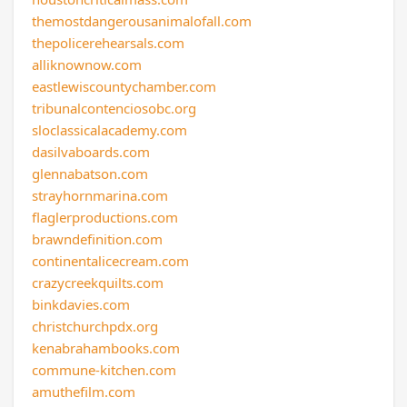
themostdangerousanimalofall.com
thepolicerehearsals.com
alliknownow.com
eastlewiscountychamber.com
tribunalcontenciosobc.org
sloclassicalacademy.com
dasilvaboards.com
glennabatson.com
strayhornmarina.com
flaglerproductions.com
brawndefinition.com
continentalicecream.com
crazycreekquilts.com
binkdavies.com
christchurchpdx.org
kenabrahambooks.com
commune-kitchen.com
amuthefilm.com