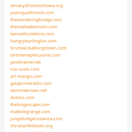
stmaryofczestochowa.org
justicejudifrench.com
thewanderingbridge.com
themalleablemom.com
kennethcoletime.com
hungryburlington.com
brunswickatlongstown.com
tartinemaplecuisine.com
janekramer.net
nizi-sushi.com
art-mengo.com
gaiaprimeradio.com
tammiebrown.net
dutonc.com
thelongescape.com
mattolegrange.com
junglelodgecostarica.com
christianfestivals.org