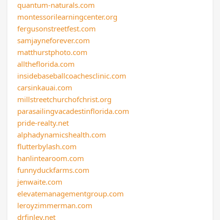
quantum-naturals.com
montessorilearningcenter.org
fergusonstreetfest.com
samjayneforever.com
matthurstphoto.com
alltheflorida.com
insidebaseballcoachesclinic.com
carsinkauai.com
millstreetchurchofchrist.org
parasailingvacadestinflorida.com
pride-realty.net
alphadynamicshealth.com
flutterbylash.com
hanlintearoom.com
funnyduckfarms.com
jenwaite.com
elevatemanagementgroup.com
leroyzimmerman.com
drfinley.net