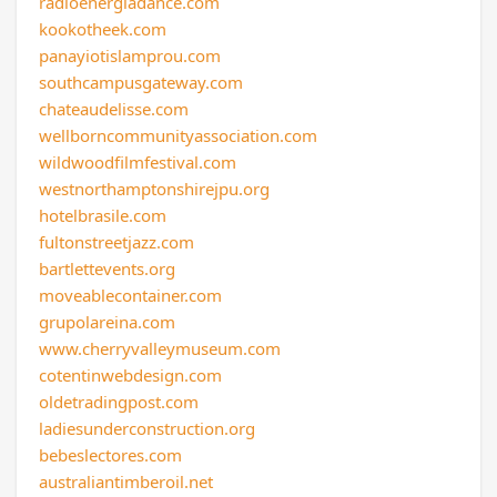
radioenergiadance.com
kookotheek.com
panayiotislamprou.com
southcampusgateway.com
chateaudelisse.com
wellborncommunityassociation.com
wildwoodfilmfestival.com
westnorthamptonshirejpu.org
hotelbrasile.com
fultonstreetjazz.com
bartlettevents.org
moveablecontainer.com
grupolareina.com
www.cherryvalleymuseum.com
cotentinwebdesign.com
oldetradingpost.com
ladiesunderconstruction.org
bebeslectores.com
australiantimberoil.net