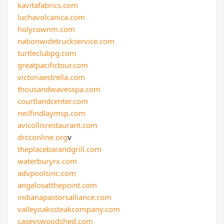
kavitafabrics.com
luchavolcanica.com
holycownm.com
nationwidetruckservice.com
turtleclubpg.com
greatpacifictour.com
victoriaestrella.com
thousandwavesspa.com
courtlandcenter.com
neilfindlaymsp.com
avicollisrestaurant.com
drcconline.org
v
theplacebarandgrill.com
waterburyrx.com
advpoolsinc.com
angelosatthepoint.com
indianapastorsalliance.com
valleyoakssteakcompany.com
caseyswoodshed.com