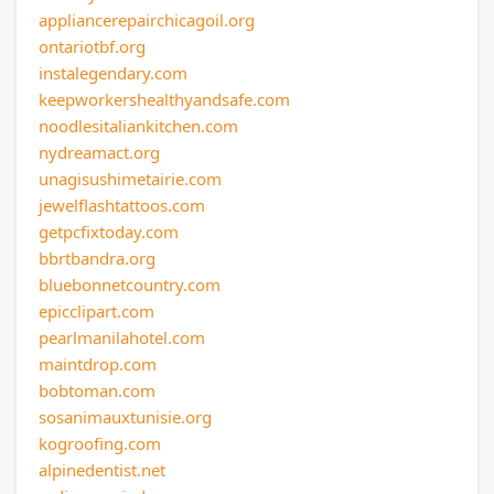
appliancerepairchicagoil.org
ontariotbf.org
instalegendary.com
keepworkershealthyandsafe.com
noodlesitaliankitchen.com
nydreamact.org
unagisushimetairie.com
jewelflashtattoos.com
getpcfixtoday.com
bbrtbandra.org
bluebonnetcountry.com
epicclipart.com
pearlmanilahotel.com
maintdrop.com
bobtoman.com
sosanimauxtunisie.org
kogroofing.com
alpinedentist.net