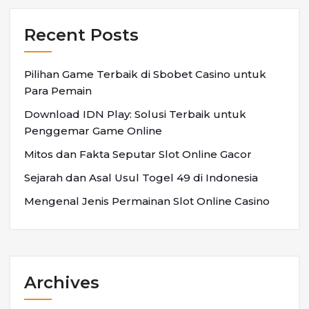
Recent Posts
Pilihan Game Terbaik di Sbobet Casino untuk
Para Pemain
Download IDN Play: Solusi Terbaik untuk
Penggemar Game Online
Mitos dan Fakta Seputar Slot Online Gacor
Sejarah dan Asal Usul Togel 49 di Indonesia
Mengenal Jenis Permainan Slot Online Casino
Archives