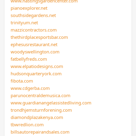
www.hastingsgardencenter.com
pianoexplorer.net
southsidegardens.net
trinityum.net
mazzicontractors.com
thethirdplacesportsbar.com
ephesusrestaurant.net
woodyswellington.com
fatbellyfreds.com
www.elpatiodesigns.com
hudsonquarteryork.com
fibota.com
www.cdgerba.com
parunocentraldemusica.com
www.guardianangelassistedliving.com
trondhjemsturnforening.com
diamondplazakenya.com
tbwredlion.com
billsautorepairandsales.com