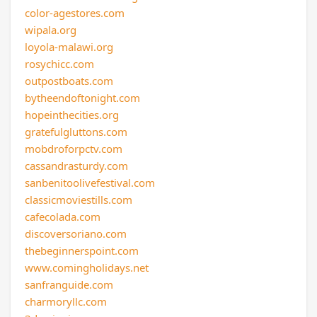
color-agestores.com
wipala.org
loyola-malawi.org
rosychicc.com
outpostboats.com
bytheendoftonight.com
hopeinthecities.org
gratefulgluttons.com
mobdroforpctv.com
cassandrasturdy.com
sanbenitoolivefestival.com
classicmoviestills.com
cafecolada.com
discoversoriano.com
thebeginnerspoint.com
www.comingholidays.net
sanfranguide.com
charmoryllc.com