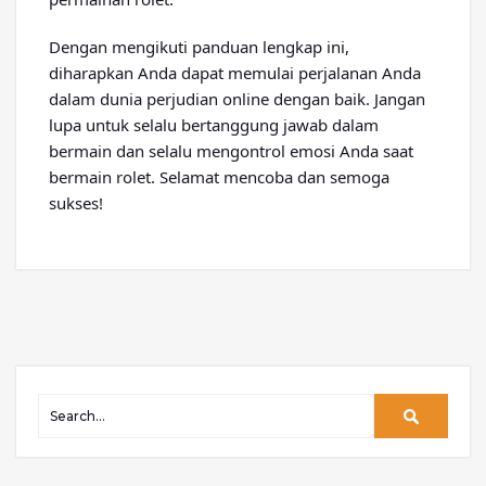
Dengan mengikuti panduan lengkap ini,
diharapkan Anda dapat memulai perjalanan Anda
dalam dunia perjudian online dengan baik. Jangan
lupa untuk selalu bertanggung jawab dalam
bermain dan selalu mengontrol emosi Anda saat
bermain rolet. Selamat mencoba dan semoga
sukses!