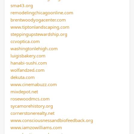
sma43.org
remodelingchicagoonline.com
brentwoodyogacenter.com
www.tiptonlandscaping.com
steppingupstewardship.org
ccvoptica.com
washingtonlehigh.com
luigisbakery.com
hanabi-sushi.com
wolfandzed.com
dekuta.com
www.cinemabuzz.com
mixdepot.net
rosewoodmcs.com
sycamorehistory.org
cornerstonerealty.net
www.consciousnessandbiofeedback.org
www.iamzowilliams.com