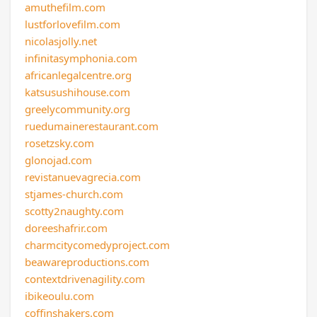
amuthefilm.com
lustforlovefilm.com
nicolasjolly.net
infinitasymphonia.com
africanlegalcentre.org
katsusushihouse.com
greelycommunity.org
ruedumainerestaurant.com
rosetzsky.com
glonojad.com
revistanuevagrecia.com
stjames-church.com
scotty2naughty.com
doreeshafrir.com
charmcitycomedyproject.com
beawareproductions.com
contextdrivenagility.com
ibikeoulu.com
coffinshakers.com