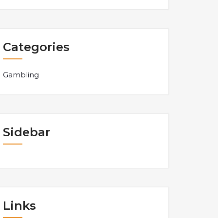
Categories
Gambling
Sidebar
Links