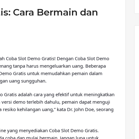
is: Cara Bermain dan
balah Coba Slot Demo Gratis! Dengan Coba Slot Demo
 menang tanpa harus mengeluarkan uang. Beberapa
lot Demo Gratis untuk memudahkan pemain dalam
gan uang sungguhan.
o Gratis adalah cara yang efektif untuk meningkatkan
 versi demo terlebih dahulu, pemain dapat menguji
resiko kehilangan uang,” kata Dr. John Doe, seorang
line yang menyediakan Coba Slot Demo Gratis.
da coba dan mulai bermain. Jangan lupa untuk