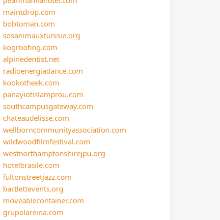
pearlmanilahotel.com
maintdrop.com
bobtoman.com
sosanimauxtunisie.org
kogroofing.com
alpinedentist.net
radioenergiadance.com
kookotheek.com
panayiotislamprou.com
southcampusgateway.com
chateaudelisse.com
wellborncommunityassociation.com
wildwoodfilmfestival.com
westnorthamptonshirejpu.org
hotelbrasile.com
fultonstreetjazz.com
bartlettevents.org
moveablecontainer.com
grupolareina.com