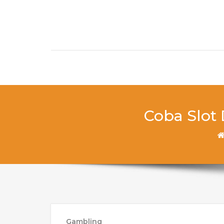
Skip to content
Coba Slot
Gambling