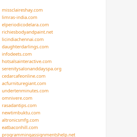
missclaireshay.com
limras-india.com
elperiodicodelara.com
richiesbodyandpaint.net
licindiachennai.com
daughterdarlings.com
infodeets.com
hotsalsainteractive.com
serenitysalonanddayspa.org
cedarcafeonline.com
acfurnituregiant.com
undertenminutes.com
omnivere.com
rasadantips.com
newtimbuktu.com
altronicsmfg.com
eatbaconhill.com
programmingassignmentshelp.net