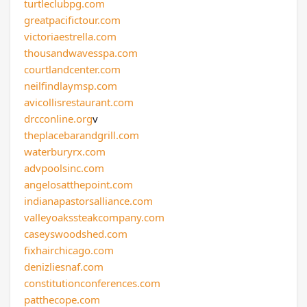
turtleclubpg.com
greatpacifictour.com
victoriaestrella.com
thousandwavesspa.com
courtlandcenter.com
neilfindlaymsp.com
avicollisrestaurant.com
drcconline.org
v
theplacebarandgrill.com
waterburyrx.com
advpoolsinc.com
angelosatthepoint.com
indianapastorsalliance.com
valleyoakssteakcompany.com
caseyswoodshed.com
fixhairchicago.com
denizliesnaf.com
constitutionconferences.com
patthecope.com