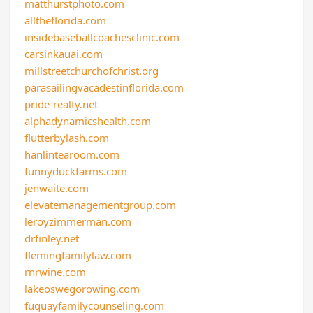
matthurstphoto.com
alltheflorida.com
insidebaseballcoachesclinic.com
carsinkauai.com
millstreetchurchofchrist.org
parasailingvacadestinflorida.com
pride-realty.net
alphadynamicshealth.com
flutterbylash.com
hanlintearoom.com
funnyduckfarms.com
jenwaite.com
elevatemanagementgroup.com
leroyzimmerman.com
drfinley.net
flemingfamilylaw.com
rnrwine.com
lakeoswegorowing.com
fuquayfamilycounseling.com