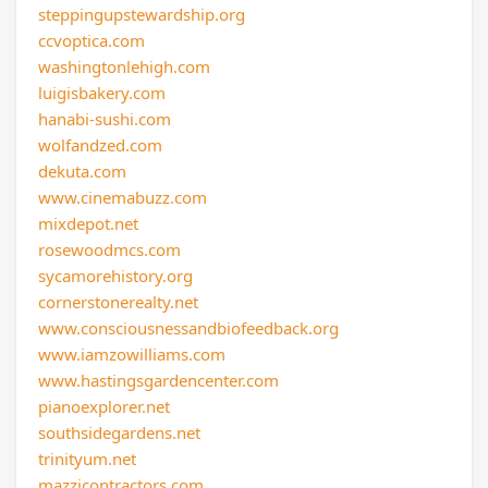
steppingupstewardship.org
ccvoptica.com
washingtonlehigh.com
luigisbakery.com
hanabi-sushi.com
wolfandzed.com
dekuta.com
www.cinemabuzz.com
mixdepot.net
rosewoodmcs.com
sycamorehistory.org
cornerstonerealty.net
www.consciousnessandbiofeedback.org
www.iamzowilliams.com
www.hastingsgardencenter.com
pianoexplorer.net
southsidegardens.net
trinityum.net
mazzicontractors.com