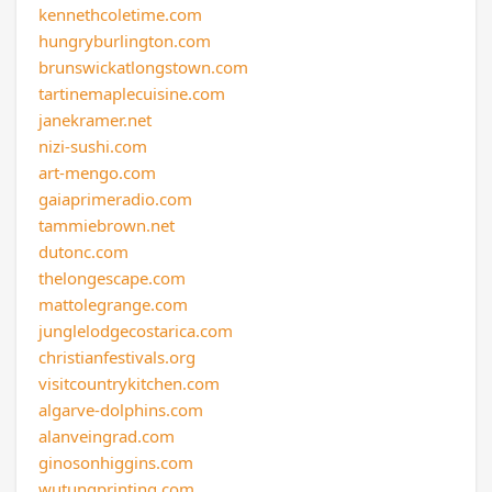
kennethcoletime.com
hungryburlington.com
brunswickatlongstown.com
tartinemaplecuisine.com
janekramer.net
nizi-sushi.com
art-mengo.com
gaiaprimeradio.com
tammiebrown.net
dutonc.com
thelongescape.com
mattolegrange.com
junglelodgecostarica.com
christianfestivals.org
visitcountrykitchen.com
algarve-dolphins.com
alanveingrad.com
ginosonhiggins.com
wutungprinting.com