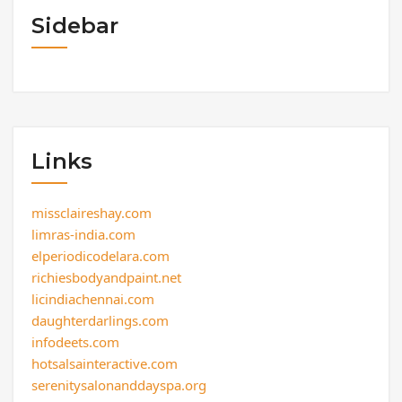
Sidebar
Links
missclaireshay.com
limras-india.com
elperiodicodelara.com
richiesbodyandpaint.net
licindiachennai.com
daughterdarlings.com
infodeets.com
hotsalsainteractive.com
serenitysalonanddayspa.org