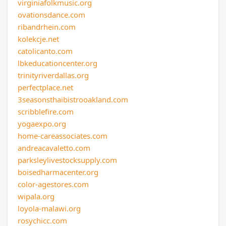
virginiafolkmusic.org
ovationsdance.com
ribandrhein.com
kolekcje.net
catolicanto.com
lbkeducationcenter.org
trinityriverdallas.org
perfectplace.net
3seasonsthaibistrooakland.com
scribblefire.com
yogaexpo.org
home-careassociates.com
andreacavaletto.com
parksleylivestocksupply.com
boisedharmacenter.org
color-agestores.com
wipala.org
loyola-malawi.org
rosychicc.com