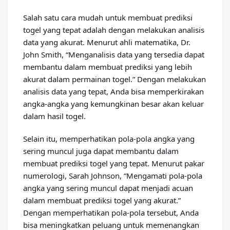
Salah satu cara mudah untuk membuat prediksi
togel yang tepat adalah dengan melakukan analisis
data yang akurat. Menurut ahli matematika, Dr.
John Smith, “Menganalisis data yang tersedia dapat
membantu dalam membuat prediksi yang lebih
akurat dalam permainan togel.” Dengan melakukan
analisis data yang tepat, Anda bisa memperkirakan
angka-angka yang kemungkinan besar akan keluar
dalam hasil togel.
Selain itu, memperhatikan pola-pola angka yang
sering muncul juga dapat membantu dalam
membuat prediksi togel yang tepat. Menurut pakar
numerologi, Sarah Johnson, “Mengamati pola-pola
angka yang sering muncul dapat menjadi acuan
dalam membuat prediksi togel yang akurat.”
Dengan memperhatikan pola-pola tersebut, Anda
bisa meningkatkan peluang untuk memenangkan