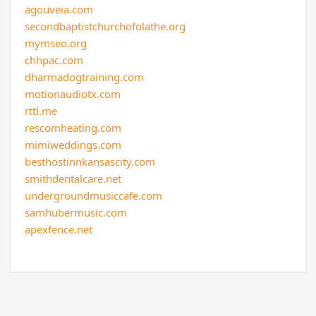
agouveia.com
secondbaptistchurchofolathe.org
mymseo.org
chhpac.com
dharmadogtraining.com
motionaudiotx.com
rttl.me
rescomheating.com
mimiweddings.com
besthostinnkansascity.com
smithdentalcare.net
undergroundmusiccafe.com
samhubermusic.com
apexfence.net