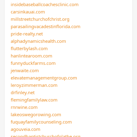
insidebaseballcoachesclinic.com
carsinkauai.com
millstreetchurchofchrist.org
parasailingvacadestinflorida.com
pride-realty.net
alphadynamicshealth.com
flutterbylash.com
hanlintearoom.com
funnyduckfarms.com
jenwaite.com
elevatemanagementgroup.com
leroyzimmerman.com
drfinley.net
flemingfamilylaw.com
rnrwine.com
lakeoswegorowing.com
fuquayfamilycounseling.com
agouveia.com
secondbaptistchurchofolathe.org