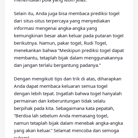
Selain itu, Anda juga bisa membaca prediksi togel
dari situs-situs terpercaya yang menyediakan
informasi mengenai angka-angka yang
kemungkinan besar akan keluar pada putaran togel
berikutnya. Namun, pakar togel, Rudi Togel,
menekankan bahwa “Meskipun prediksi togel dapat
membantu, tetaplah bijak dalam menggunakannya
dan jangan terlalu bergantung padanya.”
Dengan mengikuti tips dan trik di atas, diharapkan
Anda dapat membaca keluaran semua togel
dengan lebih tepat. Ingatlah bahwa togel hanyalah
permainan dan keberuntungan tidak selalu
berpihak pada kita. Sebagaimana kata pepatah,
“Berdoa lah sebelum Anda memasang togel,
namun tetaplah bijak dalam menebak angka-angka
yang akan keluar.” Selamat mencoba dan semoga
sukses!