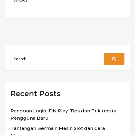
Recent Posts
Panduan Login IDN Play: Tips dan Trik untuk
Pengguna Baru
Tantangan Bermain Mesin Slot dan Cara