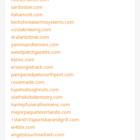
sardosbar.com
italianvolt.com
berkshirealarmssystems.com
vizslabrewing.com
dralanbittner.com
yannisandlemoni.com
weedpatchgazette.com
kblinc.com
eriesingletrack.com
pamperedpetsnorthport.com
rosiemade.com
tupelodoughnuts.com
olathekidsdentistry.com
hanleyfuneralhomeinc.com
mejorpaquetesorlando.com
1stand10sportsbarandgrill.com
w4btx.com
angelstouchnaillash.com