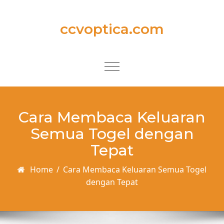
Skip to content
ccvoptica.com
Toggle
navigation
Cara Membaca Keluaran
Semua Togel dengan
Tepat
Home
/
Cara Membaca Keluaran Semua Togel
dengan Tepat