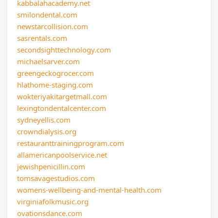
kabbalahacademy.net
smilondental.com
newstarcollision.com
sasrentals.com
secondsighttechnology.com
michaelsarver.com
greengeckogrocer.com
hlathome-staging.com
wokteriyakitargetmall.com
lexingtondentalcenter.com
sydneyellis.com
crowndialysis.org
restauranttrainingprogram.com
allamericanpoolservice.net
jewishpenicillin.com
tomsavagestudios.com
womens-wellbeing-and-mental-health.com
virginiafolkmusic.org
ovationsdance.com