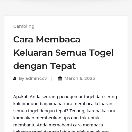
Gambling
Cara Membaca
Keluaran Semua Togel
dengan Tepat
By
adminccv
March 6, 2025
Apakah Anda seorang penggemar togel dan sering
kali bingung bagaimana cara membaca keluaran
semua togel dengan tepat? Tenang, karena kali ini
kami akan memberikan tips dan trik untuk
membantu Anda memahami cara membaca
keluaran togel dengan lebih mudah dan akurat.