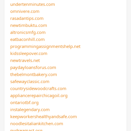
undertenminutes.com
omnivere.com
rasadantips.com
newtimbuktu.com
altronicsmfg.com
eatbaconhill.com
programmingassignmentshelp.net
kidssleepover.com
newtravels.net
paydayloansforus.com
thebelmontbakery.com
safewayclassic.com
countrysidewoodcrafts.com
appliancerepairchicagoil.org
ontariotbf.org
instalegendary.com
keepworkershealthyandsafe.com
noodlesitaliankitchen.com
nydreamact.org