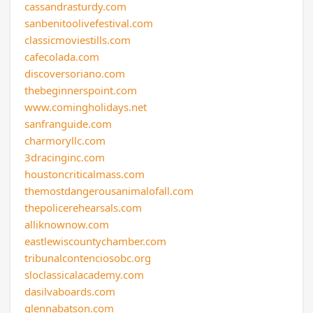
cassandrasturdy.com
sanbenitoolivefestival.com
classicmoviestills.com
cafecolada.com
discoversoriano.com
thebeginnerspoint.com
www.comingholidays.net
sanfranguide.com
charmoryllc.com
3dracinginc.com
houstoncriticalmass.com
themostdangerousanimalofall.com
thepolicerehearsals.com
alliknownow.com
eastlewiscountychamber.com
tribunalcontenciosobc.org
sloclassicalacademy.com
dasilvaboards.com
glennabatson.com