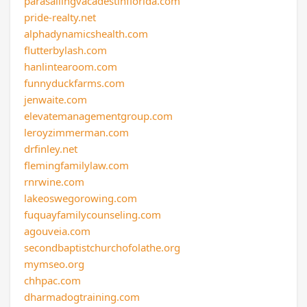
parasailingvacadestinflorida.com
pride-realty.net
alphadynamicshealth.com
flutterbylash.com
hanlintearoom.com
funnyduckfarms.com
jenwaite.com
elevatemanagementgroup.com
leroyzimmerman.com
drfinley.net
flemingfamilylaw.com
rnrwine.com
lakeoswegorowing.com
fuquayfamilycounseling.com
agouveia.com
secondbaptistchurchofolathe.org
mymseo.org
chhpac.com
dharmadogtraining.com