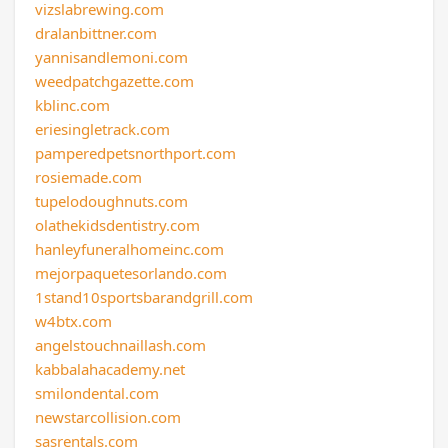
vizslabrewing.com
dralanbittner.com
yannisandlemoni.com
weedpatchgazette.com
kblinc.com
eriesingletrack.com
pamperedpetsnorthport.com
rosiemade.com
tupelodoughnuts.com
olathekidsdentistry.com
hanleyfuneralhomeinc.com
mejorpaquetesorlando.com
1stand10sportsbarandgrill.com
w4btx.com
angelstouchnaillash.com
kabbalahacademy.net
smilondental.com
newstarcollision.com
sasrentals.com