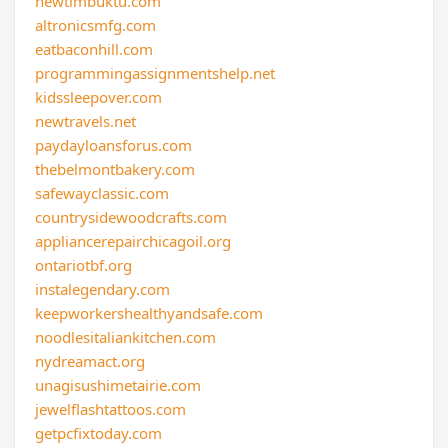
newtimbuktu.com
altronicsmfg.com
eatbaconhill.com
programmingassignmentshelp.net
kidssleepover.com
newtravels.net
paydayloansforus.com
thebelmontbakery.com
safewayclassic.com
countrysidewoodcrafts.com
appliancerepairchicagoil.org
ontariotbf.org
instalegendary.com
keepworkershealthyandsafe.com
noodlesitaliankitchen.com
nydreamact.org
unagisushimetairie.com
jewelflashtattoos.com
getpcfixtoday.com