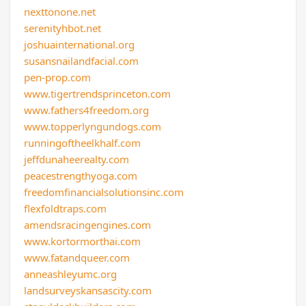
nexttonone.net
serenityhbot.net
joshuainternational.org
susansnailandfacial.com
pen-prop.com
www.tigertrendsprinceton.com
www.fathers4freedom.org
www.topperlyngundogs.com
runningoftheelkhalf.com
jeffdunaheerealty.com
peacestrengthyoga.com
freedomfinancialsolutionsinc.com
flexfoldtraps.com
amendsracingengines.com
www.kortormorthai.com
www.fatandqueer.com
anneashleyumc.org
landsurveyskansascity.com