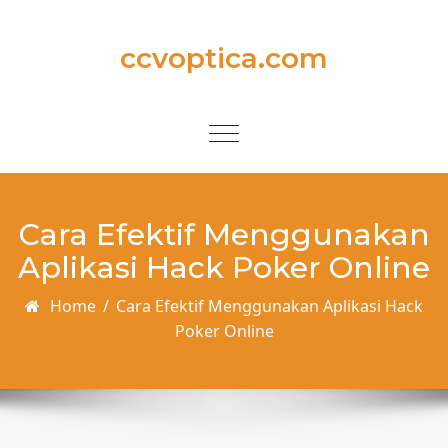
Skip to content
ccvoptica.com
Toggle
navigation
Cara Efektif Menggunakan
Aplikasi Hack Poker Online
Home
/
Cara Efektif Menggunakan Aplikasi Hack
Poker Online