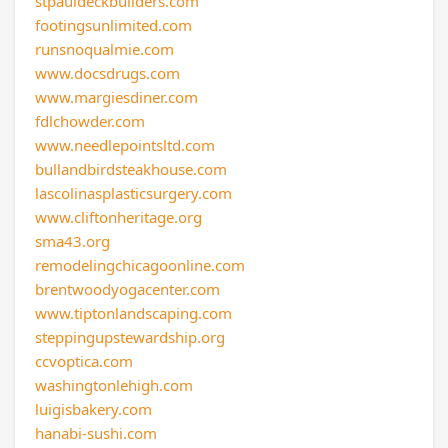
stpauldeckbuilders.com
footingsunlimited.com
runsnoqualmie.com
www.docsdrugs.com
www.margiesdiner.com
fdlchowder.com
www.needlepointsltd.com
bullandbirdsteakhouse.com
lascolinasplasticsurgery.com
www.cliftonheritage.org
sma43.org
remodelingchicagoonline.com
brentwoodyogacenter.com
www.tiptonlandscaping.com
steppingupstewardship.org
ccvoptica.com
washingtonlehigh.com
luigisbakery.com
hanabi-sushi.com