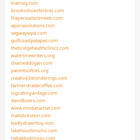
tnamag.com
brooksshoesforkids.com
thayersselectmeats.com
aporiasolutions.com
segwaywpa.com
gulfcoastpalapas.com
thebridgehealthclinics.com
waterlinewriters.org
shameddogan.com
parentsoftots.org
creative3drenderings.com
farmerstradecoffee.com
logcabinyardage.com
davidboers.com
www.imobetachat.com
mattdickstein.com
badlydrawntoy.com
lakehoustonumc.com
habakkukmusic.com