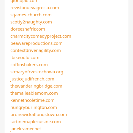
glonojad.com
revistanuevagrecia.com
stjames-church.com
scotty2naughty.com
doreeshafrir.com
charmcitycomedyproject.com
beawareproductions.com
contextdrivenagility.com
ibikeoulu.com
coffinshakers.com
stmaryofczestochowa.org
justicejudifrench.com
thewanderingbridge.com
themalleablemom.com
kennethcoletime.com
hungryburlington.com
brunswickatlongstown.com
tartinemaplecuisine.com
janekramer.net