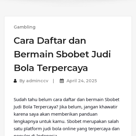
Gambling
Cara Daftar dan
Bermain Sbobet Judi
Bola Terpercaya
By
adminccv
April 24, 2025
Sudah tahu belum cara daftar dan bermain Sbobet
Judi Bola Terpercaya? Jika belum, jangan khawatir
karena saya akan memberikan panduan
lengkapnya untuk kamu. Sbobet merupakan salah
satu platform judi bola online yang terpercaya dan
populer di Indonesia.