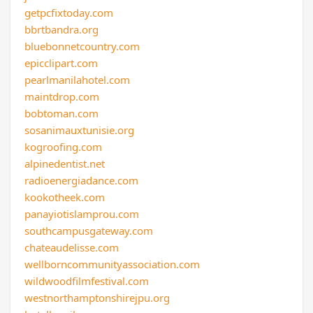
getpcfixtoday.com
bbrtbandra.org
bluebonnetcountry.com
epicclipart.com
pearlmanilahotel.com
maintdrop.com
bobtoman.com
sosanimauxtunisie.org
kogroofing.com
alpinedentist.net
radioenergiadance.com
kookotheek.com
panayiotislamprou.com
southcampusgateway.com
chateaudelisse.com
wellborncommunityassociation.com
wildwoodfilmfestival.com
westnorthamptonshirejpu.org