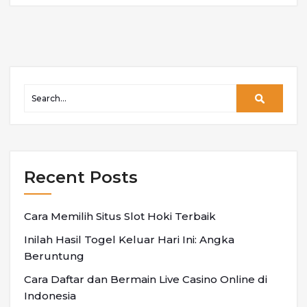
Recent Posts
Cara Memilih Situs Slot Hoki Terbaik
Inilah Hasil Togel Keluar Hari Ini: Angka
Beruntung
Cara Daftar dan Bermain Live Casino Online di
Indonesia