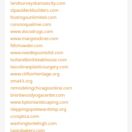
landsurveyskansascity.com
stpauldeckbuilders.com
footingsunlimited.com
runsnoqualmie.com
www.docsdrugs.com
www.margiesdiner.com
fdlchowder.com
www.needlepointsltd.com
bullandbirdsteakhouse.com
lascolinasplasticsurgery.com
www.cliftonheritage.org
sma43.org
remodelingchicagoonline.com
brentwoodyogacenter.com
www.tiptonlandscaping.com
steppingupstewardship.org
ccvoptica.com
washingtonlehigh.com
luigisbakery.com