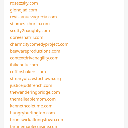
rosetzsky.com
glonojad.com
revistanuevagrecia.com
stjames-church.com
scotty2naughty.com
doreeshafrir.com
charmcitycomedyproject.com
beawareproductions.com
contextdrivenagility.com
ibikeoulu.com
coffinshakers.com
stmaryofczestochowa.org
justicejudifrench.com
thewanderingbridge.com
themalleablemom.com
kennethcoletime.com
hungryburlington.com
brunswickatlongstown.com
tartinemaplecuisine.com