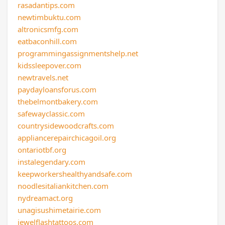
rasadantips.com
newtimbuktu.com
altronicsmfg.com
eatbaconhill.com
programmingassignmentshelp.net
kidssleepover.com
newtravels.net
paydayloansforus.com
thebelmontbakery.com
safewayclassic.com
countrysidewoodcrafts.com
appliancerepairchicagoil.org
ontariotbf.org
instalegendary.com
keepworkershealthyandsafe.com
noodlesitaliankitchen.com
nydreamact.org
unagisushimetairie.com
jewelflashtattoos.com