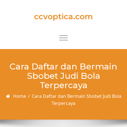
Skip to content
ccvoptica.com
Toggle
navigation
Cara Daftar dan Bermain
Sbobet Judi Bola
Terpercaya
Home
/
Cara Daftar dan Bermain Sbobet Judi Bola
Terpercaya