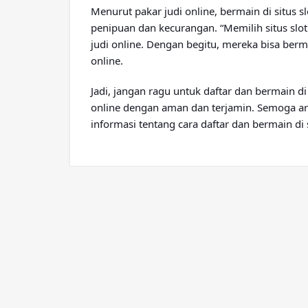
Menurut pakar judi online, bermain di situs 
penipuan dan kecurangan. “Memilih situs slot
judi online. Dengan begitu, mereka bisa ber
online.
Jadi, jangan ragu untuk daftar dan bermain di
online dengan aman dan terjamin. Semoga ar
informasi tentang cara daftar dan bermain di 