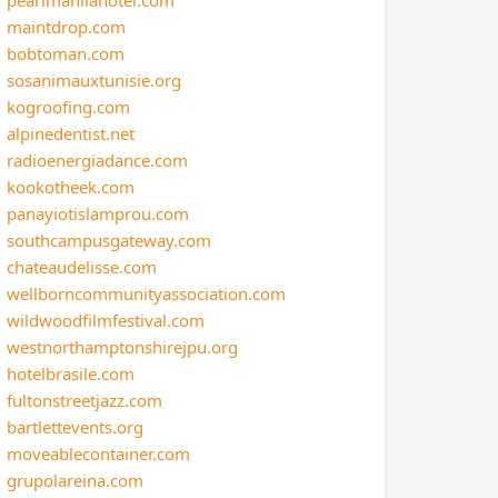
pearlmanilahotel.com
maintdrop.com
bobtoman.com
sosanimauxtunisie.org
kogroofing.com
alpinedentist.net
radioenergiadance.com
kookotheek.com
panayiotislamprou.com
southcampusgateway.com
chateaudelisse.com
wellborncommunityassociation.com
wildwoodfilmfestival.com
westnorthamptonshirejpu.org
hotelbrasile.com
fultonstreetjazz.com
bartlettevents.org
moveablecontainer.com
grupolareina.com