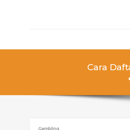
Skip to content
Cara Daft
Gambling