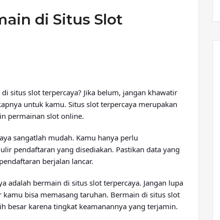
ain di Situs Slot
i situs slot terpercaya? Jika belum, jangan khawatir
pnya untuk kamu. Situs slot terpercaya merupakan
n permainan slot online.
ercaya sangatlah mudah. Kamu hanya perlu
lir pendaftaran yang disediakan. Pastikan data yang
endaftaran berjalan lancar.
ya adalah bermain di situs slot terpercaya. Jangan lupa
r kamu bisa memasang taruhan. Bermain di situs slot
h besar karena tingkat keamanannya yang terjamin.