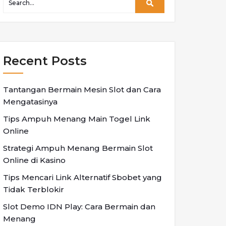
Recent Posts
Tantangan Bermain Mesin Slot dan Cara
Mengatasinya
Tips Ampuh Menang Main Togel Link
Online
Strategi Ampuh Menang Bermain Slot
Online di Kasino
Tips Mencari Link Alternatif Sbobet yang
Tidak Terblokir
Slot Demo IDN Play: Cara Bermain dan
Menang