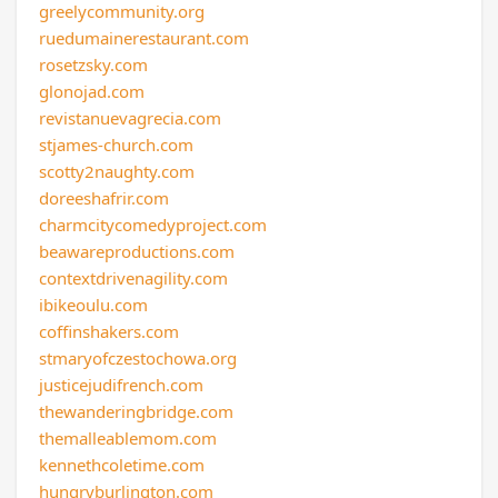
greelycommunity.org
ruedumainerestaurant.com
rosetzsky.com
glonojad.com
revistanuevagrecia.com
stjames-church.com
scotty2naughty.com
doreeshafrir.com
charmcitycomedyproject.com
beawareproductions.com
contextdrivenagility.com
ibikeoulu.com
coffinshakers.com
stmaryofczestochowa.org
justicejudifrench.com
thewanderingbridge.com
themalleablemom.com
kennethcoletime.com
hungryburlington.com