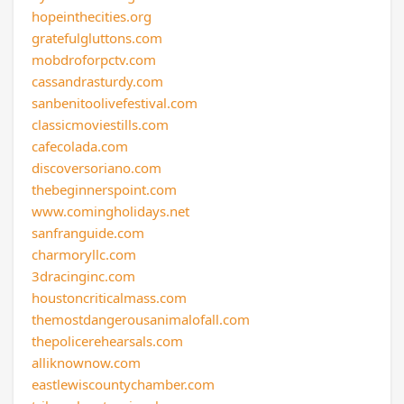
hopeinthecities.org
gratefulgluttons.com
mobdroforpctv.com
cassandrasturdy.com
sanbenitoolivefestival.com
classicmoviestills.com
cafecolada.com
discoversoriano.com
thebeginnerspoint.com
www.comingholidays.net
sanfranguide.com
charmoryllc.com
3dracinginc.com
houstoncriticalmass.com
themostdangerousanimalofall.com
thepolicerehearsals.com
alliknownow.com
eastlewiscountychamber.com