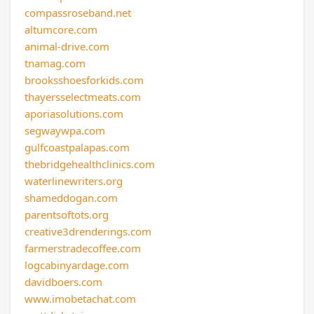
compassroseband.net
altumcore.com
animal-drive.com
tnamag.com
brooksshoesforkids.com
thayersselectmeats.com
aporiasolutions.com
segwaywpa.com
gulfcoastpalapas.com
thebridgehealthclinics.com
waterlinewriters.org
shameddogan.com
parentsoftots.org
creative3drenderings.com
farmerstradecoffee.com
logcabinyardage.com
davidboers.com
www.imobetachat.com