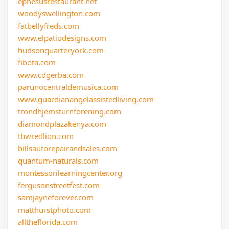
ephesusrestaurant.net
woodyswellington.com
fatbellyfreds.com
www.elpatiodesigns.com
hudsonquarteryork.com
fibota.com
www.cdgerba.com
parunocentraldemusica.com
www.guardianangelassistedliving.com
trondhjemsturnforening.com
diamondplazakenya.com
tbwredlion.com
billsautorepairandsales.com
quantum-naturals.com
montessorilearningcenter.org
fergusonstreetfest.com
samjayneforever.com
matthurstphoto.com
alltheflorida.com