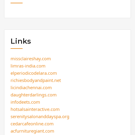
Links
missclaireshay.com
limras-india.com
elperiodicodelara.com
richiesbodyandpaint.net
licindiachennai.com
daughterdarlings.com
infodeets.com
hotsalsainteractive.com
serenitysalonanddayspa.org
cedarcafeonline.com
acfurnituregiant.com