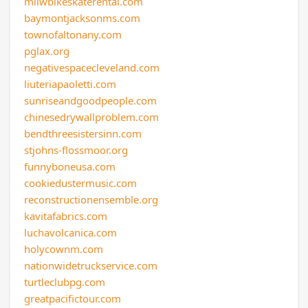
milwbikeskaterental.com
baymontjacksonms.com
townofaltonany.com
pglax.org
negativespacecleveland.com
liuteriapaoletti.com
sunriseandgoodpeople.com
chinesedrywallproblem.com
bendthreesistersinn.com
stjohns-flossmoor.org
funnyboneusa.com
cookiedustermusic.com
reconstructionensemble.org
kavitafabrics.com
luchavolcanica.com
holycownm.com
nationwidetruckservice.com
turtleclubpg.com
greatpacifictour.com