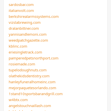
sardosbar.com
italianvolt.com
berkshirealarmssystems.com
vizslabrewing.com
dralanbittner.com
yannisandlemoni.com
weedpatchgazette.com
kblinc.com
eriesingletrack.com
pamperedpetsnorthport.com
rosiemade.com
tupelodoughnuts.com
olathekidsdentistry.com
hanleyfuneralhomeinc.com
mejorpaquetesorlando.com
1stand10sportsbarandgrill.com
w4btx.com
angelstouchnaillash.com