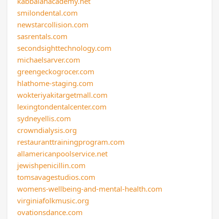
kabbalahacademy.net
smilondental.com
newstarcollision.com
sasrentals.com
secondsighttechnology.com
michaelsarver.com
greengeckogrocer.com
hlathome-staging.com
wokteriyakitargetmall.com
lexingtondentalcenter.com
sydneyellis.com
crowndialysis.org
restauranttrainingprogram.com
allamericanpoolservice.net
jewishpenicillin.com
tomsavagestudios.com
womens-wellbeing-and-mental-health.com
virginiafolkmusic.org
ovationsdance.com