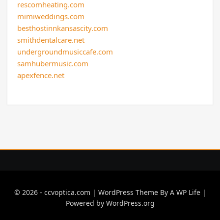
rescomheating.com
mimiweddings.com
besthostinnkansascity.com
smithdentalcare.net
undergroundmusiccafe.com
samhubermusic.com
apexfence.net
© 2026 - ccvoptica.com | WordPress Theme By
A WP Life
|
Powered by
WordPress.org