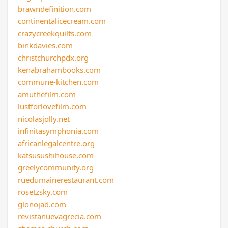
brawndefinition.com
continentalicecream.com
crazycreekquilts.com
binkdavies.com
christchurchpdx.org
kenabrahambooks.com
commune-kitchen.com
amuthefilm.com
lustforlovefilm.com
nicolasjolly.net
infinitasymphonia.com
africanlegalcentre.org
katsusushihouse.com
greelycommunity.org
ruedumainerestaurant.com
rosetzsky.com
glonojad.com
revistanuevagrecia.com