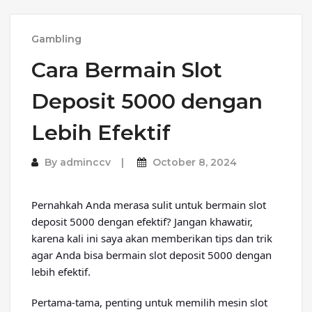
Gambling
Cara Bermain Slot
Deposit 5000 dengan
Lebih Efektif
By
adminccv
October 8, 2024
Pernahkah Anda merasa sulit untuk bermain slot
deposit 5000 dengan efektif? Jangan khawatir,
karena kali ini saya akan memberikan tips dan trik
agar Anda bisa bermain slot deposit 5000 dengan
lebih efektif.
Pertama-tama, penting untuk memilih mesin slot