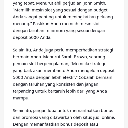
yang tepat. Menurut ahli perjudian, John Smith,
“Memilih mesin slot yang sesuai dengan budget
Anda sangat penting untuk meningkatkan peluang
menang.” Pastikan Anda memilih mesin slot
dengan taruhan minimum yang sesuai dengan
deposit 5000 Anda.
Selain itu, Anda juga perlu memperhatikan strategi
bermain Anda. Menurut Sarah Brown, seorang
pemain slot berpengalaman, “Memiliki strategi
yang baik akan membantu Anda mengelola deposit
5000 Anda dengan lebih efektif.” Cobalah bermain
dengan taruhan yang konsisten dan jangan
terpancing untuk bertaruh lebih dari yang Anda
mampu.
Selain itu, jangan lupa untuk memanfaatkan bonus
dan promosi yang ditawarkan oleh situs judi online.
Dengan memanfaatkan bonus deposit atau