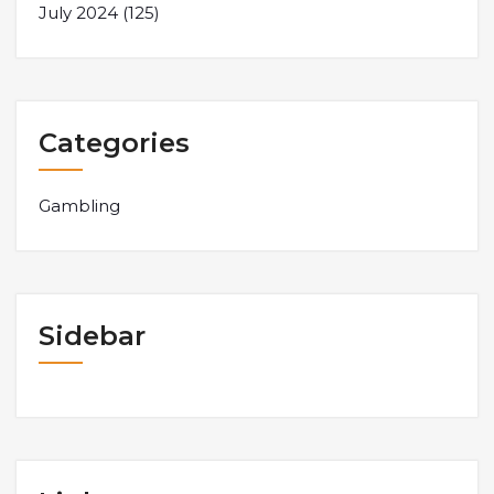
July 2024
(125)
Categories
Gambling
Sidebar