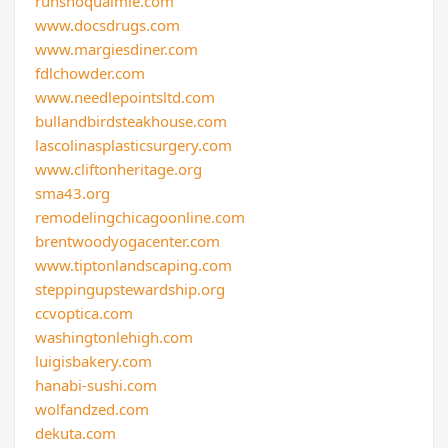
runsnoqualmie.com
www.docsdrugs.com
www.margiesdiner.com
fdlchowder.com
www.needlepointsltd.com
bullandbirdsteakhouse.com
lascolinasplasticsurgery.com
www.cliftonheritage.org
sma43.org
remodelingchicagoonline.com
brentwoodyogacenter.com
www.tiptonlandscaping.com
steppingupstewardship.org
ccvoptica.com
washingtonlehigh.com
luigisbakery.com
hanabi-sushi.com
wolfandzed.com
dekuta.com