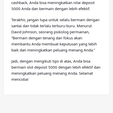
cashback, Anda bisa meningkatkan nilai deposit
5000 Anda dan bermain dengan lebih efektif.
Terakhir, jangan lupa untuk selalu bermain dengan
santai dan tidak terlalu terburu-buru. Menurut
David Johnson, seorang psikolog permainan,
“Bermain dengan tenang dan fokus akan
membantu Anda membuat keputusan yang lebih
baik dan meningkatkan peluang menang Anda.”
Jadi, dengan mengikuti tips di atas, Anda bisa
bermain slot deposit 5000 dengan lebih efektif dan
meningkatkan peluang menang Anda. Selamat
mencoba!