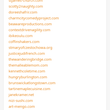
stjames-church.com
scotty2naughty.com
doreeshafrir.com
charmcitycomedyproject.com
beawareproductions.com
contextdrivenagility.com
ibikeoulu.com
coffinshakers.com
stmaryofczestochowa.org
justicejudifrench.com
thewanderingbridge.com
themalleablemom.com
kennethcoletime.com
hungryburlington.com
brunswickatlongstown.com
tartinemaplecuisine.com
janekramer.net
nizi-sushi.com
art-mengo.com