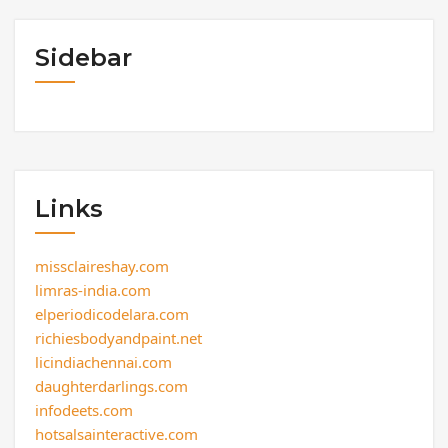
Sidebar
Links
missclaireshay.com
limras-india.com
elperiodicodelara.com
richiesbodyandpaint.net
licindiachennai.com
daughterdarlings.com
infodeets.com
hotsalsainteractive.com