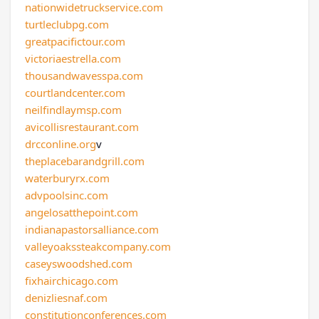
nationwidetruckservice.com
turtleclubpg.com
greatpacifictour.com
victoriaestrella.com
thousandwavesspa.com
courtlandcenter.com
neilfindlaymsp.com
avicollisrestaurant.com
drcconline.org
v
theplacebarandgrill.com
waterburyrx.com
advpoolsinc.com
angelosatthepoint.com
indianapastorsalliance.com
valleyoakssteakcompany.com
caseyswoodshed.com
fixhairchicago.com
denizliesnaf.com
constitutionconferences.com