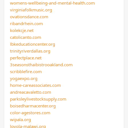
womens-wellbeing-and-mental-health.com
virginiafolkmusic.org
ovationsdance.com
ribandrhein.com
kolekcje.net
catolicanto.com
lbkeducationcenter.org
trinityriverdallas.org
perfectplace.net
3seasonsthaibistrooakland.com
scribblefire.com
yogaexpo.org
home-careassociates.com
andreacavaletto.com
parksleylivestocksupply.com
boisedharmacenter.org
color-agestores.com
wipala.org
loyola-malawi.org