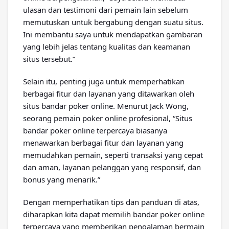
ulasan dan testimoni dari pemain lain sebelum
memutuskan untuk bergabung dengan suatu situs.
Ini membantu saya untuk mendapatkan gambaran
yang lebih jelas tentang kualitas dan keamanan
situs tersebut.”
Selain itu, penting juga untuk memperhatikan
berbagai fitur dan layanan yang ditawarkan oleh
situs bandar poker online. Menurut Jack Wong,
seorang pemain poker online profesional, “Situs
bandar poker online terpercaya biasanya
menawarkan berbagai fitur dan layanan yang
memudahkan pemain, seperti transaksi yang cepat
dan aman, layanan pelanggan yang responsif, dan
bonus yang menarik.”
Dengan memperhatikan tips dan panduan di atas,
diharapkan kita dapat memilih bandar poker online
terpercaya yang memberikan pengalaman bermain