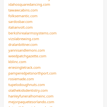
idahosquaredancing.com
tawawcabins.com
folksemantic.com
sardosbar.com
italianvolt.com
berkshirealarmssystems.com
vizslabrewing.com
dralanbittner.com
yannisandlemoni.com
weedpatchgazette.com
kblinc.com
eriesingletrack.com
pamperedpetsnorthport.com
rosiemade.com
tupelodoughnuts.com
olathekidsdentistry.com
hanleyfuneralhomeinc.com
mejorpaquetesorlando.com