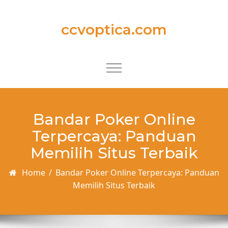
Skip to content
ccvoptica.com
Toggle
navigation
Bandar Poker Online
Terpercaya: Panduan
Memilih Situs Terbaik
Home
/
Bandar Poker Online Terpercaya: Panduan
Memilih Situs Terbaik