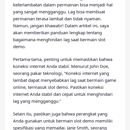
keterlambatan dalam permainan bisa menjadi hal
yang sangat mengganggu. Lag bisa membuat
permainan terasa lambat dan tidak nyaman.
Namun, jangan khawatir! Dalam artikel ini, saya
akan memberikan panduan lengkap tentang
bagaimana menghindari lag saat bermain slot
demo.
Pertama-tama, penting untuk memastikan bahwa
koneksi internet Anda stabil. Menurut John Doe,
seorang pakar teknologi, “Koneksi internet yang
lambat dapat menyebabkan lag saat bermain game
online, termasuk slot demo. Pastikan koneksi
internet Anda stabil dan cepat untuk menghindari
lag yang mengganggu.”
Selain itu, pastikan juga bahwa perangkat yang
Anda gunakan untuk bermain slot demo memiliki
spesifikasi yang memadai. Jane Smith, seorang