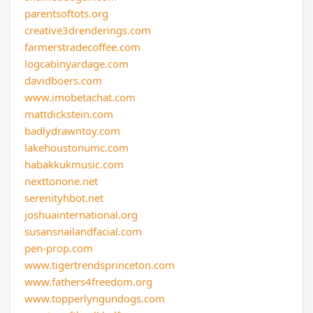
parentsoftots.org
creative3drenderings.com
farmerstradecoffee.com
logcabinyardage.com
davidboers.com
www.imobetachat.com
mattdickstein.com
badlydrawntoy.com
lakehoustonumc.com
habakkukmusic.com
nexttonone.net
serenityhbot.net
joshuainternational.org
susansnailandfacial.com
pen-prop.com
www.tigertrendsprinceton.com
www.fathers4freedom.org
www.topperlyngundogs.com