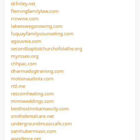
drfinley.net
flemingfamilylaw.com
rnrwine.com
lakeoswegorowing.com
fuquayfamilycounseling.com
agouveia.com
secondbaptistchurchofolathe.org
mymseo.org
chhpac.com
dharmadogtraining.com
motionaudiotx.com
rttl.me
rescomheating.com
mimiweddings.com
besthostinnkansascity.com
smithdentalcare.net
undergroundmusiccafe.com
samhubermusic.com
apexfence.net