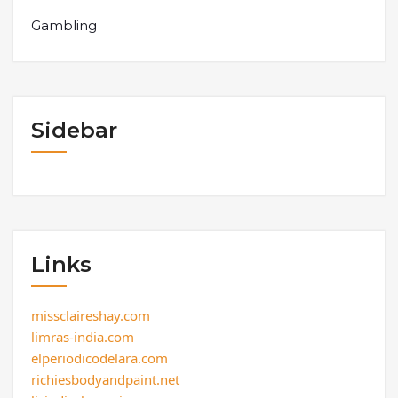
Gambling
Sidebar
Links
missclaireshay.com
limras-india.com
elperiodicodelara.com
richiesbodyandpaint.net