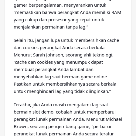
gamer berpengalaman, menyarankan untuk
“memastikan bahwa perangkat Anda memiliki RAM
yang cukup dan prosesor yang cepat untuk
menjalankan permainan tanpa lag.”
Selain itu, jangan lupa untuk membersihkan cache
dan cookies perangkat Anda secara berkala.
Menurut Sarah Johnson, seorang ahli teknologi,
“cache dan cookies yang menumpuk dapat
membuat perangkat Anda lambat dan
menyebabkan lag saat bermain game online.
Pastikan untuk membersihkannya secara berkala
untuk menghindari lag yang tidak diinginkan.”
Terakhir, jika Anda masih mengalami lag saat
bermain slot demo, cobalah untuk memperbarui
perangkat lunak permainan Anda. Menurut Michael
Brown, seorang pengembang game, “perbarui
perangkat lunak permainan Anda secara teratur