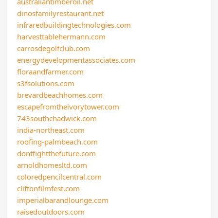
australiantimberoil.net
dinosfamilyrestaurant.net
infraredbuildingtechnologies.com
harvesttablehermann.com
carrosdegolfclub.com
energydevelopmentassociates.com
floraandfarmer.com
s3fsolutions.com
brevardbeachhomes.com
escapefromtheivorytower.com
743southchadwick.com
india-northeast.com
roofing-palmbeach.com
dontfightthefuture.com
arnoldhomesltd.com
coloredpencilcentral.com
cliftonfilmfest.com
imperialbarandlounge.com
raisedoutdoors.com