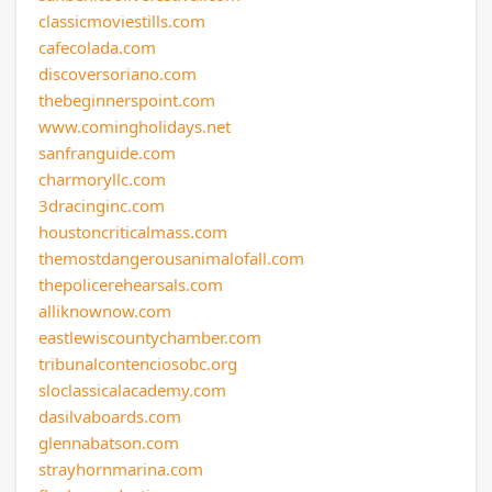
classicmoviestills.com
cafecolada.com
discoversoriano.com
thebeginnerspoint.com
www.comingholidays.net
sanfranguide.com
charmoryllc.com
3dracinginc.com
houstoncriticalmass.com
themostdangerousanimalofall.com
thepolicerehearsals.com
alliknownow.com
eastlewiscountychamber.com
tribunalcontenciosobc.org
sloclassicalacademy.com
dasilvaboards.com
glennabatson.com
strayhornmarina.com