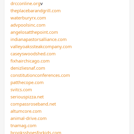
drcconline.org
v
theplacebarandgrill.com
waterburyrx.com
advpoolsinc.com
angelosatthepoint.com
indianapastorsalliance.com
valleyoakssteakcompany.com
caseyswoodshed.com
fixhairchicago.com
denizliesnaf.com
constitutionconferences.com
patthecope.com
svitcs.com
seriouspizza.net
compassroseband.net
altumcore.com
animal-drive.com
tnamag.com
brooksshoesforkids.com