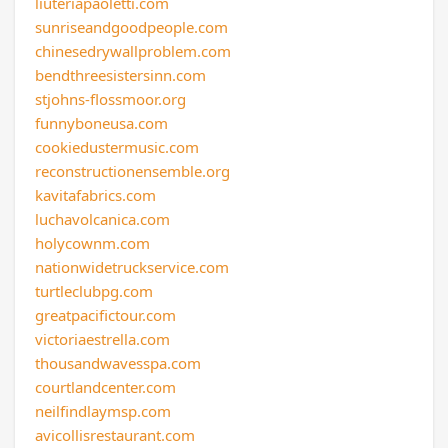
liuteriapaoletti.com
sunriseandgoodpeople.com
chinesedrywallproblem.com
bendthreesistersinn.com
stjohns-flossmoor.org
funnyboneusa.com
cookiedustermusic.com
reconstructionensemble.org
kavitafabrics.com
luchavolcanica.com
holycownm.com
nationwidetruckservice.com
turtleclubpg.com
greatpacifictour.com
victoriaestrella.com
thousandwavesspa.com
courtlandcenter.com
neilfindlaymsp.com
avicollisrestaurant.com