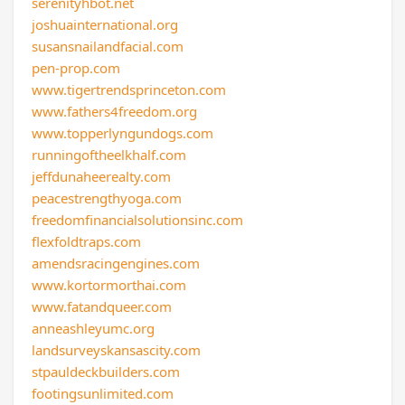
serenityhbot.net
joshuainternational.org
susansnailandfacial.com
pen-prop.com
www.tigertrendsprinceton.com
www.fathers4freedom.org
www.topperlyngundogs.com
runningoftheelkhalf.com
jeffdunaheerealty.com
peacestrengthyoga.com
freedomfinancialsolutionsinc.com
flexfoldtraps.com
amendsracingengines.com
www.kortormorthai.com
www.fatandqueer.com
anneashleyumc.org
landsurveyskansascity.com
stpauldeckbuilders.com
footingsunlimited.com