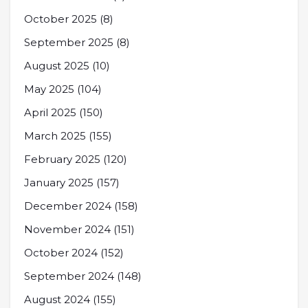
October 2025
(8)
September 2025
(8)
August 2025
(10)
May 2025
(104)
April 2025
(150)
March 2025
(155)
February 2025
(120)
January 2025
(157)
December 2024
(158)
November 2024
(151)
October 2024
(152)
September 2024
(148)
August 2024
(155)