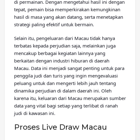
di permainan. Dengan mengetahui hasil ini dengan
tepat, pemain bisa memperkirakan kemungkinan
hasil di masa yang akan datang, serta menetapkan
strategi paling efektif untuk bermain.
Selain itu, pengeluaran dari Macau tidak hanya
terbatas kepada perjudian saja, melainkan juga
mencakup berbagai kegiatan lainnya yang
berkaitan dengan industri hiburan di daerah
Macau. Data ini menjadi sangat penting untuk para
penggila judi dan turis yang ingin mengevaluasi
peluang untuk dan mengerti lebih jauh tentang
dinamika perjudian di dalam daerah ini. Oleh
karena itu, keluaran dari Macau merupakan sumber
data yang vital bagi setiap yang terlibat di ranah
judi di kawasan ini.
Proses Live Draw Macau