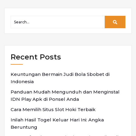
Recent Posts
Keuntungan Bermain Judi Bola Sbobet di
Indonesia
Panduan Mudah Mengunduh dan Menginstal
IDN Play Apk di Ponsel Anda
Cara Memilih Situs Slot Hoki Terbaik
Inilah Hasil Togel Keluar Hari Ini: Angka
Beruntung