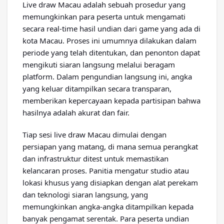
Live draw Macau adalah sebuah prosedur yang
memungkinkan para peserta untuk mengamati
secara real-time hasil undian dari game yang ada di
kota Macau. Proses ini umumnya dilakukan dalam
periode yang telah ditentukan, dan penonton dapat
mengikuti siaran langsung melalui beragam
platform. Dalam pengundian langsung ini, angka
yang keluar ditampilkan secara transparan,
memberikan kepercayaan kepada partisipan bahwa
hasilnya adalah akurat dan fair.
Tiap sesi live draw Macau dimulai dengan
persiapan yang matang, di mana semua perangkat
dan infrastruktur ditest untuk memastikan
kelancaran proses. Panitia mengatur studio atau
lokasi khusus yang disiapkan dengan alat perekam
dan teknologi siaran langsung, yang
memungkinkan angka-angka ditampilkan kepada
banyak pengamat serentak. Para peserta undian