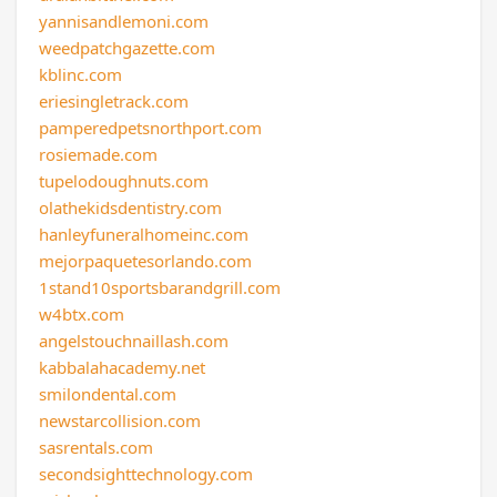
yannisandlemoni.com
weedpatchgazette.com
kblinc.com
eriesingletrack.com
pamperedpetsnorthport.com
rosiemade.com
tupelodoughnuts.com
olathekidsdentistry.com
hanleyfuneralhomeinc.com
mejorpaquetesorlando.com
1stand10sportsbarandgrill.com
w4btx.com
angelstouchnaillash.com
kabbalahacademy.net
smilondental.com
newstarcollision.com
sasrentals.com
secondsighttechnology.com