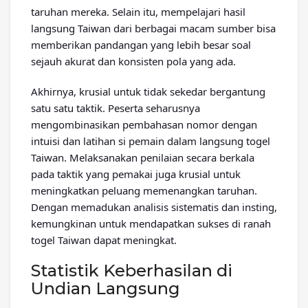
taruhan mereka. Selain itu, mempelajari hasil
langsung Taiwan dari berbagai macam sumber bisa
memberikan pandangan yang lebih besar soal
sejauh akurat dan konsisten pola yang ada.
Akhirnya, krusial untuk tidak sekedar bergantung
satu satu taktik. Peserta seharusnya
mengombinasikan pembahasan nomor dengan
intuisi dan latihan si pemain dalam langsung togel
Taiwan. Melaksanakan penilaian secara berkala
pada taktik yang pemakai juga krusial untuk
meningkatkan peluang memenangkan taruhan.
Dengan memadukan analisis sistematis dan insting,
kemungkinan untuk mendapatkan sukses di ranah
togel Taiwan dapat meningkat.
Statistik Keberhasilan di
Undian Langsung