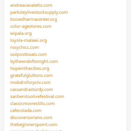
andreacavaletto.com
parksleylivestocksupply.com
boisedharmacenter.org
color-agestores.com
wipala.org
loyola-malawi.org
rosychicc.com
outpostboats.com
bytheendoftonight.com
hopeinthecities.org
gratefulgluttons.com
mobdroforpctv.com
cassandrasturdy.com
sanbenitoolivefestival.com
classicmoviestills.com
cafecolada.com
discoversoriano.com
thebeginnerspoint.com