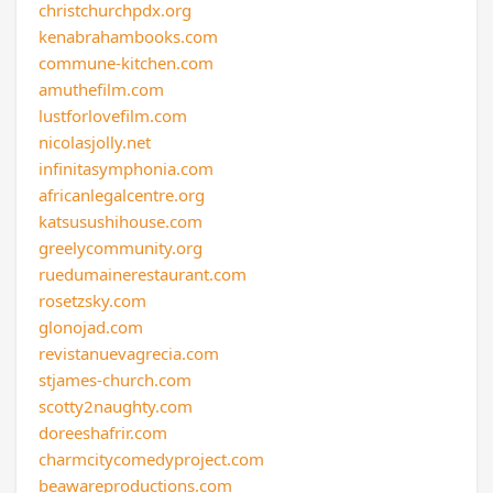
christchurchpdx.org
kenabrahambooks.com
commune-kitchen.com
amuthefilm.com
lustforlovefilm.com
nicolasjolly.net
infinitasymphonia.com
africanlegalcentre.org
katsusushihouse.com
greelycommunity.org
ruedumainerestaurant.com
rosetzsky.com
glonojad.com
revistanuevagrecia.com
stjames-church.com
scotty2naughty.com
doreeshafrir.com
charmcitycomedyproject.com
beawareproductions.com