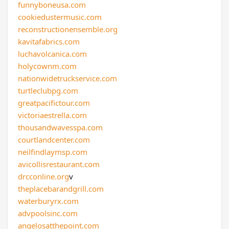
funnyboneusa.com
cookiedustermusic.com
reconstructionensemble.org
kavitafabrics.com
luchavolcanica.com
holycownm.com
nationwidetruckservice.com
turtleclubpg.com
greatpacifictour.com
victoriaestrella.com
thousandwavesspa.com
courtlandcenter.com
neilfindlaymsp.com
avicollisrestaurant.com
drcconline.org
v
theplacebarandgrill.com
waterburyrx.com
advpoolsinc.com
angelosatthepoint.com