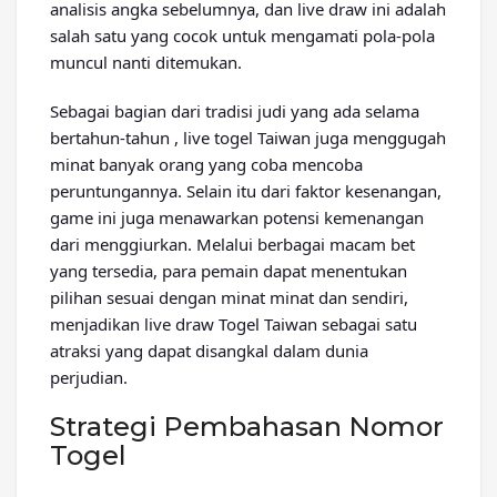
analisis angka sebelumnya, dan live draw ini adalah
salah satu yang cocok untuk mengamati pola-pola
muncul nanti ditemukan.
Sebagai bagian dari tradisi judi yang ada selama
bertahun-tahun , live togel Taiwan juga menggugah
minat banyak orang yang coba mencoba
peruntungannya. Selain itu dari faktor kesenangan,
game ini juga menawarkan potensi kemenangan
dari menggiurkan. Melalui berbagai macam bet
yang tersedia, para pemain dapat menentukan
pilihan sesuai dengan minat minat dan sendiri,
menjadikan live draw Togel Taiwan sebagai satu
atraksi yang dapat disangkal dalam dunia
perjudian.
Strategi Pembahasan Nomor
Togel