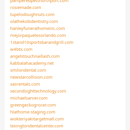
pamperedpetsnorthport.com
rosiemade.com
tupelodoughnuts.com
olathekidsdentistry.com
hanleyfuneralhomeinc.com
mejorpaquetesorlando.com
1stand10sportsbarandgrill.com
w4btx.com
angelstouchnaillash.com
kabbalahacademy.net
smilondental.com
newstarcollision.com
sasrentals.com
secondsighttechnology.com
michaelsarver.com
greengeckogrocer.com
hlathome-staging.com
wokteriyakitargetmall.com
lexingtondentalcenter.com