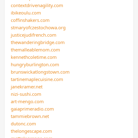
contextdrivenagility.com
ibikeoulu.com
coffinshakers.com
stmaryofczestochowa.org
justicejudifrench.com
thewanderingbridge.com
themalleablemom.com
kennethcoletime.com
hungryburlington.com
brunswickatlongstown.com
tartinemaplecuisine.com
janekramer.net
nizi-sushi.com
art-mengo.com
gaiaprimeradio.com
tammiebrown.net
dutonc.com
thelongescape.com