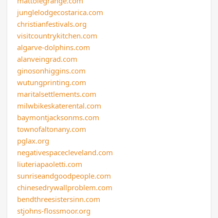
mattolegrange.com
junglelodgecostarica.com
christianfestivals.org
visitcountrykitchen.com
algarve-dolphins.com
alanveingrad.com
ginosonhiggins.com
wutungprinting.com
maritalsettlements.com
milwbikeskaterental.com
baymontjacksonms.com
townofaltonany.com
pglax.org
negativespacecleveland.com
liuteriapaoletti.com
sunriseandgoodpeople.com
chinesedrywallproblem.com
bendthreesistersinn.com
stjohns-flossmoor.org