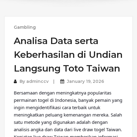
Gambling
Analisa Data serta
Keberhasilan di Undian
Langsung Toto Taiwan
By
adminccv
January 19, 2026
Bersamaan dengan meningkatnya popularitas
permainan togel di Indonesia, banyak pemain yang
ingin mengidentifikasi cara terbaik untuk
meningkatkan peluang kemenangan mereka. Salah
satu metode yang digunakan adalah dengan
analisis angka dan data dari live draw togel Taiwan.
Kegiatan live draw Taiwan memberikan informasi