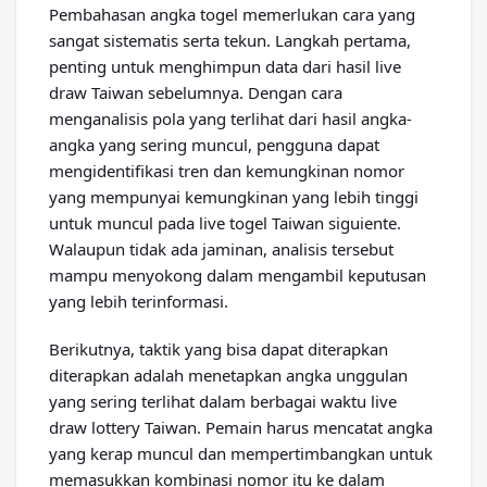
Pembahasan angka togel memerlukan cara yang
sangat sistematis serta tekun. Langkah pertama,
penting untuk menghimpun data dari hasil live
draw Taiwan sebelumnya. Dengan cara
menganalisis pola yang terlihat dari hasil angka-
angka yang sering muncul, pengguna dapat
mengidentifikasi tren dan kemungkinan nomor
yang mempunyai kemungkinan yang lebih tinggi
untuk muncul pada live togel Taiwan siguiente.
Walaupun tidak ada jaminan, analisis tersebut
mampu menyokong dalam mengambil keputusan
yang lebih terinformasi.
Berikutnya, taktik yang bisa dapat diterapkan
diterapkan adalah menetapkan angka unggulan
yang sering terlihat dalam berbagai waktu live
draw lottery Taiwan. Pemain harus mencatat angka
yang kerap muncul dan mempertimbangkan untuk
memasukkan kombinasi nomor itu ke dalam