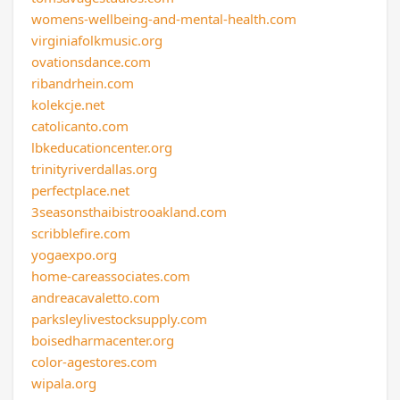
womens-wellbeing-and-mental-health.com
virginiafolkmusic.org
ovationsdance.com
ribandrhein.com
kolekcje.net
catolicanto.com
lbkeducationcenter.org
trinityriverdallas.org
perfectplace.net
3seasonsthaibistrooakland.com
scribblefire.com
yogaexpo.org
home-careassociates.com
andreacavaletto.com
parksleylivestocksupply.com
boisedharmacenter.org
color-agestores.com
wipala.org