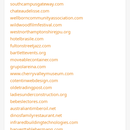
southcampusgateway.com
chateaudelisse.com
wellborncommunityassociation.com
wildwoodfilmfestival.com
westnorthamptonshirejpu.org
hotelbrasile.com
fultonstreetjazz.com
bartlettevents.org
moveablecontainer.com
grupolareina.com
www.cherryvalleymuseum.com
cotentinwebdesign.com
oldetradingpost.com
ladiesunderconstruction.org
bebeslectores.com
australiantimberoil.net
dinosfamilyrestaurant.net
infraredbuildingtechnologies.com
harvesttablehermann.com