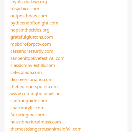
loyola-malawi.org
rosychicc.com
outpostboats.com
bytheendoftonight.com
hopeinthecities.org
gratefulgluttons.com
mobdroforpctv.com
cassandrasturdy.com
sanbenitoolivefestival.com
classicmoviestills.com
cafecolada.com
discoversoriano.com
thebeginnerspoint.com
www.comingholidays.net
sanfranguide.com
charmoryllc.com
3dracinginc.com
houstoncriticalmass.com
themostdangerousanimalofall.com