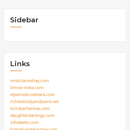
Sidebar
Links
missclaireshay.com
limras-india.com
elperiodicodelara.com
richiesbodyandpaint.net
licindiachennai.com
daughterdarlings.com
infodeets.com
hotsalsainteractive.com