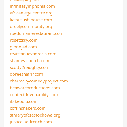
infinitasymphonia.com
africanlegalcentre.org
katsusushihouse.com
greelycommunity.org
ruedumainerestaurant.com
rosetzsky.com
glonojad.com
revistanuevagrecia.com
stjames-church.com
scotty2naughty.com
doreeshafrir.com
charmcitycomedyproject.com
beawareproductions.com
contextdrivenagility.com
ibikeoulu.com
coffinshakers.com
stmaryofczestochowa.org
justicejudifrench.com