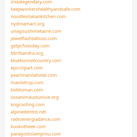
instalegendary.com
keepworkershealthyandsafe.com
noodlesitaliankitchen.com
nydreamact.org
unagisushimetairie.com
jewelflashtattoos.com
getpcfixtoday.com
bbrtbandra.org
bluebonnetcountry.com
epicclipart.com
pearlmanilahotel.com
maintdrop.com
bobtoman.com
sosanimauxtunisie.org
kogroofing.com
alpinedentist.net
radioenergiadance.com
kookotheek.com
panayiotislamprou.com