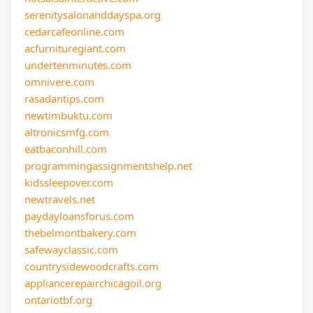
serenitysalonanddayspa.org
cedarcafeonline.com
acfurnituregiant.com
undertenminutes.com
omnivere.com
rasadantips.com
newtimbuktu.com
altronicsmfg.com
eatbaconhill.com
programmingassignmentshelp.net
kidssleepover.com
newtravels.net
paydayloansforus.com
thebelmontbakery.com
safewayclassic.com
countrysidewoodcrafts.com
appliancerepairchicagoil.org
ontariotbf.org