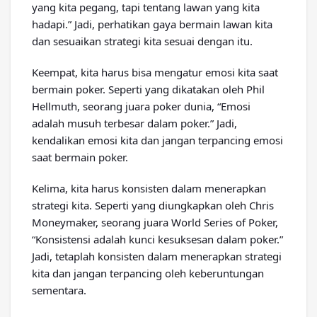
yang kita pegang, tapi tentang lawan yang kita
hadapi.” Jadi, perhatikan gaya bermain lawan kita
dan sesuaikan strategi kita sesuai dengan itu.
Keempat, kita harus bisa mengatur emosi kita saat
bermain poker. Seperti yang dikatakan oleh Phil
Hellmuth, seorang juara poker dunia, “Emosi
adalah musuh terbesar dalam poker.” Jadi,
kendalikan emosi kita dan jangan terpancing emosi
saat bermain poker.
Kelima, kita harus konsisten dalam menerapkan
strategi kita. Seperti yang diungkapkan oleh Chris
Moneymaker, seorang juara World Series of Poker,
“Konsistensi adalah kunci kesuksesan dalam poker.”
Jadi, tetaplah konsisten dalam menerapkan strategi
kita dan jangan terpancing oleh keberuntungan
sementara.