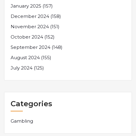
January 2025
(157)
December 2024
(158)
November 2024
(151)
October 2024
(152)
September 2024
(148)
August 2024
(155)
July 2024
(125)
Categories
Gambling