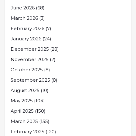
June 2026
(68)
March 2026
(3)
February 2026
(7)
January 2026
(24)
December 2025
(28)
November 2025
(2)
October 2025
(8)
September 2025
(8)
August 2025
(10)
May 2025
(104)
April 2025
(150)
March 2025
(155)
February 2025
(120)