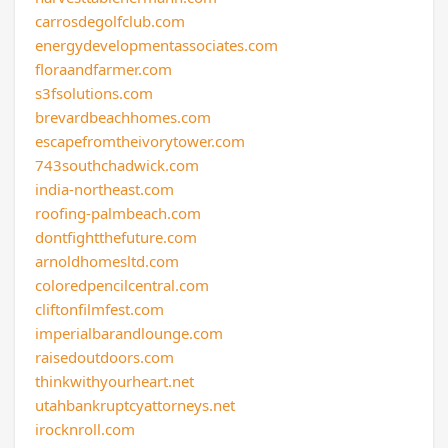
carrosdegolfclub.com
energydevelopmentassociates.com
floraandfarmer.com
s3fsolutions.com
brevardbeachhomes.com
escapefromtheivorytower.com
743southchadwick.com
india-northeast.com
roofing-palmbeach.com
dontfightthefuture.com
arnoldhomesltd.com
coloredpencilcentral.com
cliftonfilmfest.com
imperialbarandlounge.com
raisedoutdoors.com
thinkwithyourheart.net
utahbankruptcyattorneys.net
irocknroll.com