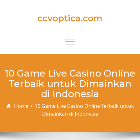
Skip to content
ccvoptica.com
Toggle
navigation
10 Game Live Casino Online
Terbaik untuk Dimainkan
di Indonesia
Home
/
10 Game Live Casino Online Terbaik untuk
Dimainkan di Indonesia