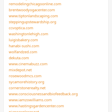
remodelingchicagoonline.com
brentwoodyogacenter.com
www.tiptonlandscaping.com
steppingupstewardship.org
ccvoptica.com
washingtonlehigh.com
luigisbakery.com
hanabi-sushi.com
wolfandzed.com
dekuta.com
www.cinemabuzz.com
mixdepot.net
rosewoodmcs.com
sycamorehistory.org
cornerstonerealty.net
www.consciousnessandbiofeedback.org
www.iamzowilliams.com
www.hastingsgardencenter.com
pianoexplorer.net