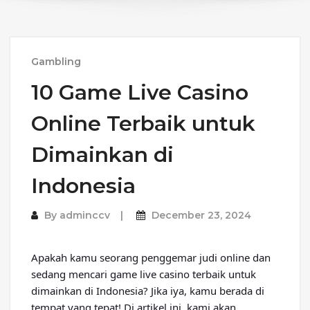
Gambling
10 Game Live Casino
Online Terbaik untuk
Dimainkan di
Indonesia
By
adminccv
December 23, 2024
Apakah kamu seorang penggemar judi online dan
sedang mencari game live casino terbaik untuk
dimainkan di Indonesia? Jika iya, kamu berada di
tempat yang tepat! Di artikel ini, kami akan