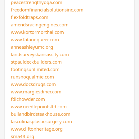
peacestrengthyoga.com
freedomfinancialsolutionsinc.com
flexfoldtraps.com
amendsracingengines.com
www.kortormorthai.com
www.fatandqueer.com
anneashleyumc.org
landsurveyskansascity.com
stpauldeckbuilders.com
footingsunlimited.com
runsnoqualmie.com
www.docsdrugs.com
www.margiesdiner.com
fdlchowder.com
www.needlepointsltd.com
bullandbirdsteakhouse.com
lascolinasplasticsurgery.com
www.cliftonheritage.org
sma43.org