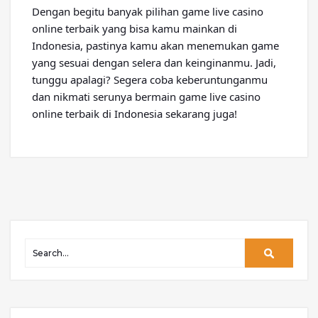
Dengan begitu banyak pilihan game live casino
online terbaik yang bisa kamu mainkan di
Indonesia, pastinya kamu akan menemukan game
yang sesuai dengan selera dan keinginanmu. Jadi,
tunggu apalagi? Segera coba keberuntunganmu
dan nikmati serunya bermain game live casino
online terbaik di Indonesia sekarang juga!