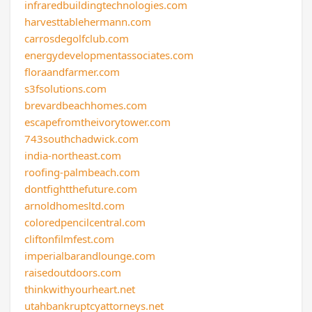
infraredbuildingtechnologies.com
harvesttablehermann.com
carrosdegolfclub.com
energydevelopmentassociates.com
floraandfarmer.com
s3fsolutions.com
brevardbeachhomes.com
escapefromtheivorytower.com
743southchadwick.com
india-northeast.com
roofing-palmbeach.com
dontfightthefuture.com
arnoldhomesltd.com
coloredpencilcentral.com
cliftonfilmfest.com
imperialbarandlounge.com
raisedoutdoors.com
thinkwithyourheart.net
utahbankruptcyattorneys.net