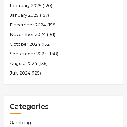
February 2025
(120)
January 2025
(157)
December 2024
(158)
November 2024
(151)
October 2024
(152)
September 2024
(148)
August 2024
(155)
July 2024
(125)
Categories
Gambling